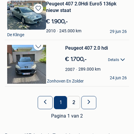
Peugeot 407 2.0Hdi Euro5 136pk
nieuw staat
Bewaren
in
€ 1.900,-
Mijn
Rita De broeke
Favorieten
245.000
km
2010
29 jun 26
De Klinge
Peugeot 407 2.0 hdi
Bewaren
in
€ 1.700,-
Details
Mijn
Favorieten
289.000
km
2007
Salim
24 jun 26
Houthalen+ Deel Van Zonhoven En Zolder
1
2
Pagina 1 van 2