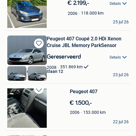
in
€ 2.199,-
Details
Mijn
Favorieten
118.000
km
2006
Max
25 jul 26
Gent
Peugeot 407 Coupé 2.0 HDi Xenon
Cruise JBL Memory ParkSensor
Bewaren
in
Gereserveerd
Details
Mijn
Favorieten
351.869
km
2008
Autos Zebs Toekomstlaan 12
23 jul 26
Genk
Peugeot 407
Bewaren
in
€ 1.500,-
Mijn
Favorieten
153.000
km
2006
Marvin Van mosel
22 jul 26
La Louviere