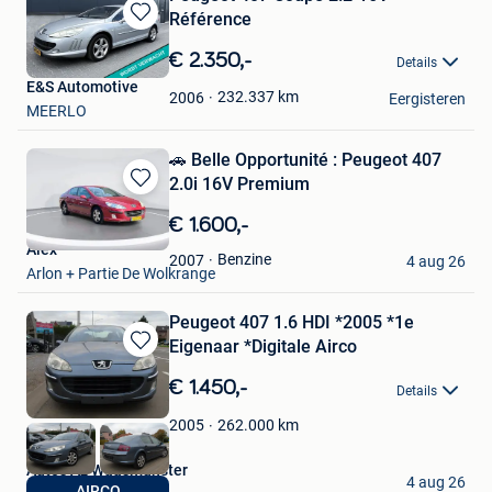
Référence
Bewaren
in
€ 2.350,-
Details
Mijn
E&S Automotive
Favorieten
232.337
km
2006
Eergisteren
MEERLO
🚗 Belle Opportunité : Peugeot 407
2.0i 16V Premium
Bewaren
in
€ 1.600,-
Mijn
Alex
Favorieten
Benzine
2007
4 aug 26
Arlon + Partie De Wolkrange
Peugeot 407 1.6 HDI *2005 *1e
Eigenaar *Digitale Airco
Bewaren
in
€ 1.450,-
Details
Mijn
Favorieten
262.000
km
2005
Autos Az Waasmunster
4 aug 26
AIRCO