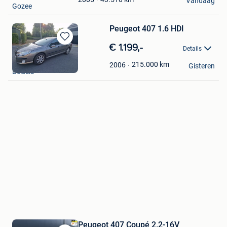
Vandaag
Gozee
Peugeot 407 1.6 HDI
Bewaren
€ 1.199,-
Details
in
enzo
Mijn
215.000
km
2006
Gisteren
Belsele
Favorieten
Peugeot 407 Coupé 2.2-16V