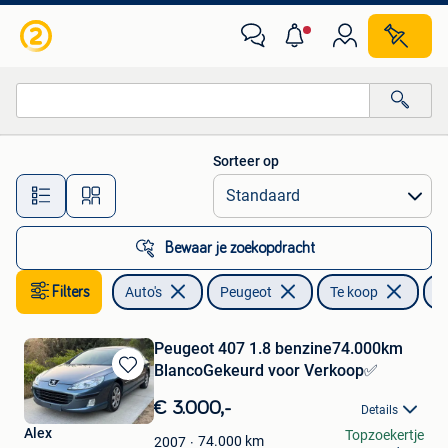
Peugeot
Sorteer op
Alle afstanden…
Bewaar je zoekopdracht
Filters
Auto's
Peugeot
Te koop
4
Peugeot 407 1.8 benzine74.000km
BlancoGekeurd voor Verkoop✅
Bewaren
in
€ 3.000,-
Details
Mijn
Alex
Topzoekertje
Favorieten
74.000
km
2007