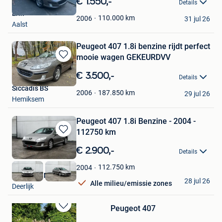
€ 1.550,-
Details
Mijn
Erik
Favorieten
110.000
km
2006
31 jul 26
Aalst
Peugeot 407 1.8i benzine rijdt perfect
mooie wagen GEKEURDVV
Bewaren
in
€ 3.500,-
Details
Mijn
Siccadis BS
Favorieten
187.850
km
2006
29 jul 26
Hemiksem
Peugeot 407 1.8i Benzine - 2004 -
112750 km
Bewaren
in
€ 2.900,-
Details
Mijn
Favorieten
112.750
km
2004
Waregem Motors
28 jul 26
Alle milieu/emissie zones
Deerlijk
Peugeot 407
Bewaren