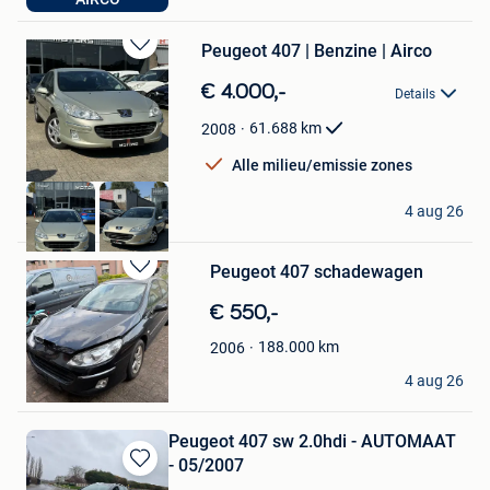
Waasmunster
Peugeot 407 | Benzine | Airco
Bewaren
in
€ 4.000,-
Details
Mijn
Favorieten
61.688
km
2008
Alle milieu/emissie zones
Z-Motors
4 aug 26
Hoboken
Peugeot 407 schadewagen
Bewaren
in
€ 550,-
Mijn
Favorieten
188.000
km
2006
Gerrie Janssens
4 aug 26
Westerlo
Peugeot 407 sw 2.0hdi - AUTOMAAT
- 05/2007
Bewaren