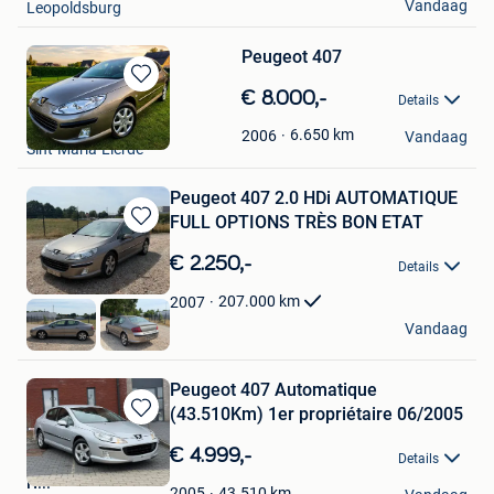
Vandaag
Leopoldsburg
Peugeot 407
Bewaren
€ 8.000,-
Details
in
vwke
Mijn
6.650
km
2006
Vandaag
Sint-Maria-Lierde
Favorieten
Peugeot 407 2.0 HDi AUTOMATIQUE
FULL OPTIONS TRÈS BON ETAT
Bewaren
in
€ 2.250,-
Details
Mijn
Favorieten
207.000
km
2007
Ek-cars
Vandaag
Vilvoorde
Peugeot 407 Automatique
(43.510Km) 1er propriétaire 06/2005
Bewaren
in
€ 4.999,-
Details
Mijn
H...
Favorieten
43.510
km
2005