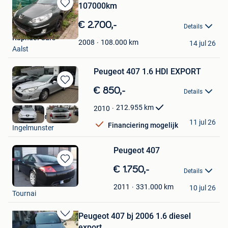
107000km
Bewaren
in
€ 2.700,-
Details
Mijn
Raphael Cars
Favorieten
108.000
km
2008
14 jul 26
Aalst
Peugeot 407 1.6 HDI EXPORT
Bewaren
€ 850,-
Details
in
Mijn
212.955
km
2010
Favorieten
Lion Motors BV
11 jul 26
Financiering mogelijk
Ingelmunster
Peugeot 407
Bewaren
€ 1.750,-
Details
in
fred
Mijn
331.000
km
2011
10 jul 26
Tournai
Favorieten
Peugeot 407 bj 2006 1.6 diesel
Bewaren
export