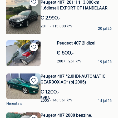
Peugeot 407| 2011| 113.000km
Bewaren
1.6diesel| EXPORT OF HANDELAAR
in
Mijn
€ 2.990,-
Favorieten
DD Motors BV
113.000
km
2011
20 jul 26
Brugge
Peugeot 407 2l dizel
Bewaren
€ 600,-
in
Elshi
261
km
2007
Mijn
19 jul 26
Ninove
Favorieten
Peugeot 407 *2.0HDI-AUTOMATIC
GEARBOX-AC* (bj 2005)
Bewaren
in
€ 1.200,-
Mijn
TLD Trucks en Vans BVBA
Favorieten
148.361
km
2005
14 jul 26
Herentals
Peugeot 407 2008 benzine.