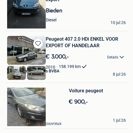
in
Mijn
Bieden
Favorieten
xxx
Diesel
10 jul 26
Hamme
Peugeot 407 2.0 HDi ENKEL VOOR
EXPORT OF HANDELAAR
Bewaren
in
€ 3.000,-
Details
Mijn
Favorieten
158.199
km
2010
Autohandel Coomans BVBA
8 jul 26
Mol
Bewaren
in
Voiture peugeot
Mijn
Favorieten
€ 900,-
Stéphanie Hoffman
1 jul 26
Aywaille + Partie De Rouvreux