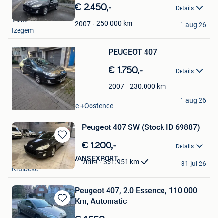
in
€ 2.450,-
Details
Mijn
TOM
Favorieten
250.000
km
2007
1 aug 26
Izegem
Bewaren
PEUGEOT 407
in
Mijn
€ 1.750,-
Favorieten
Details
230.000
km
2007
Alexandr
1 aug 26
Oostende Zandvoorde +Oostende
Peugeot 407 SW (Stock ID 69887)
Bewaren
€ 1.200,-
Details
in
NR USED TRUCKS & VANS EXPORT
Mijn
351.951
km
2009
31 jul 26
Kruibeke
Favorieten
Peugeot 407, 2.0 Essence, 110 000
Km, Automatic
Bewaren
in