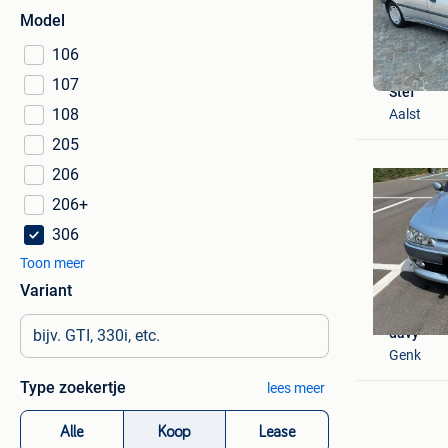
Model
106
107
Stef
108
Aalst
205
206
206+
306
Toon meer
Variant
davy
Genk
Type zoekertje
lees meer
Alle
Koop
Lease