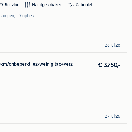
Benzine
Handgeschakeld
Cabriolet
tlampen, + 7 opties
28 jul 26
0km/onbeperkt lez/weinig tax+verz
€ 3.750,-
27 jul 26