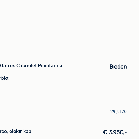
Garros Cabriolet Pininfarina
Bieden
iolet
29 jul 26
rco, elektr kap
€ 3.950,-