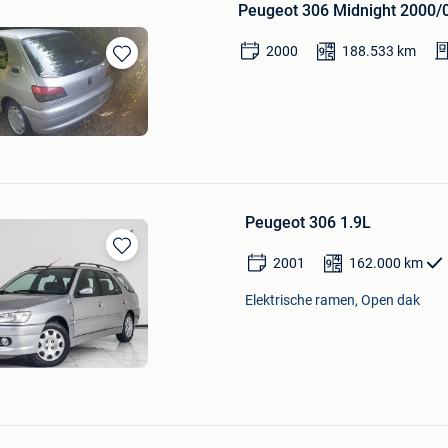
Peugeot 306 Midnight 2000/
2000
188.533
km
Bewaren
in
Mijn
Favorieten
Peugeot 306 1.9L
2001
162.000
km
Bewaren
in
Elektrische ramen, Open dak
Mijn
Favorieten
Bewaren