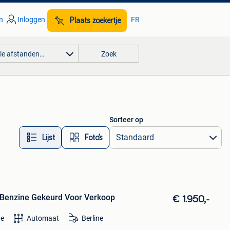
n
Inloggen
FR
Plaats zoekertje
lle afstanden…
Zoek
Sorteer op
Lijst
Foto’s
enzine Gekeurd Voor Verkoop
€ 1.950,-
ne
Automaat
Berline