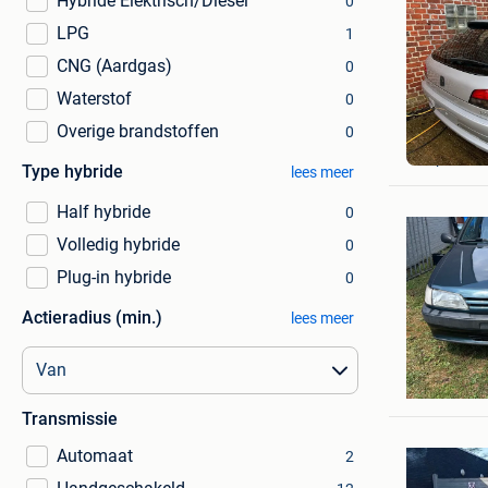
Hybride Elektrisch/Diesel
0
LPG
1
CNG (Aardgas)
0
Waterstof
0
Overige brandstoffen
0
James
Ieper
Type hybride
lees meer
Half hybride
0
Volledig hybride
0
Plug-in hybride
0
Actieradius (min.)
lees meer
Phaedra 
Lokeren+
Transmissie
Automaat
2