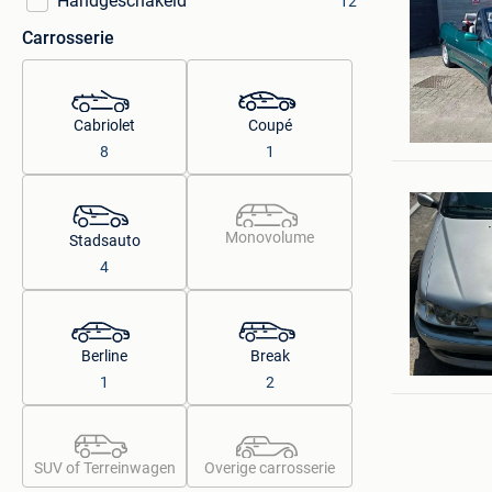
Handgeschakeld
12
Carrosserie
karel
Cabriolet
Coupé
Keerberg
8
1
Monovolume
Stadsauto
4
Kyran Ma
Berline
Break
Lede
1
2
SUV of Terreinwagen
Overige carrosserie