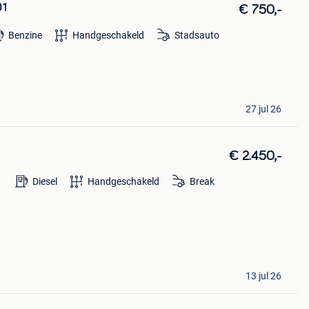
01
€ 750,-
Benzine
Handgeschakeld
Stadsauto
27 jul 26
€ 2.450,-
Diesel
Handgeschakeld
Break
13 jul 26