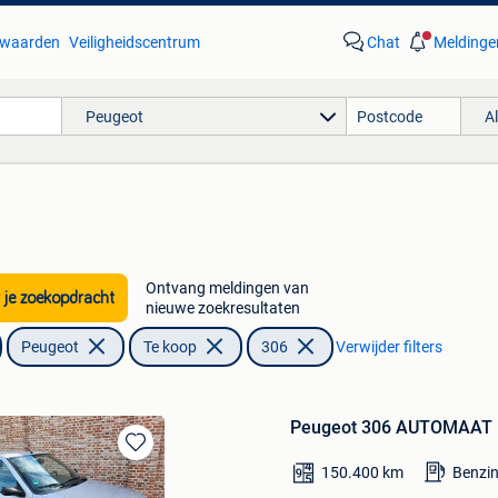
waarden
Veiligheidscentrum
Chat
Meldinge
Peugeot
A
Ontvang meldingen van
 je zoekopdracht
nieuwe zoekresultaten
Peugeot
Te koop
306
Verwijder filters
Peugeot 306 AUTOMAAT B
Bewaren
150.400
km
Benzi
in