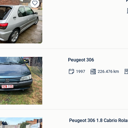
Bewaren
in
Mijn
Favorieten
Bewaren
in
Peugeot 306
Mijn
Favorieten
1997
226.476
km
Vermeir
Deel Overmere En Zele
Bewaren
in
Peugeot 306 1.8 Cabrio Rol
Mijn
Favorieten