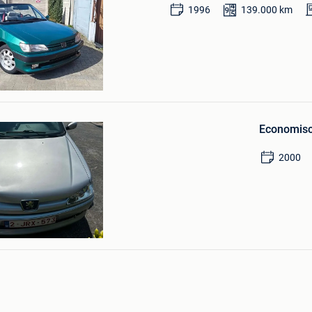
1996
139.000
km
en
Bewaren
in
Economisc
Mijn
Favorieten
2000
thieu