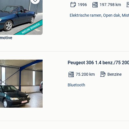
1996
197.798
km
Bewaren
in
Elektrische ramen, Open dak, Mis
Mijn
Favorieten
motive
Bewaren
in
Peugeot 306 1.4 benz./75 20
Mijn
Favorieten
75.200
km
Benzine
Bluetooth