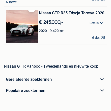
Ninove
Nissan GTR R35 Edycja Torowa 2020
Bewaren
in
€ 245.000,-
Mijn
Details
Favorieten
9.420
km
2020
Julia
6 dec 25
Zywiec
Nissan GT R Aanbod - Tweedehands en nieuw te koop
Gerelateerde zoektermen
Populaire zoektermen