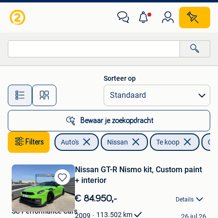
Nissan
Sorteer op
Alle afstanden…
Bewaar je zoekopdracht
Filters
Auto's
Nissan
Te koop
GT
Nissan GT-R Nismo kit, Custom paint
+ interior
Bewaren
in
€ 84.950,-
Details
Mijn
SC Performance Cars
Favorieten
113.502
km
2009
26 jul 26