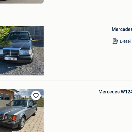
Bewaren
in
Mercedes
Mijn
Favorieten
Diesel
E
e
Mercedes W124
Bewaren
in
Mijn
Favorieten