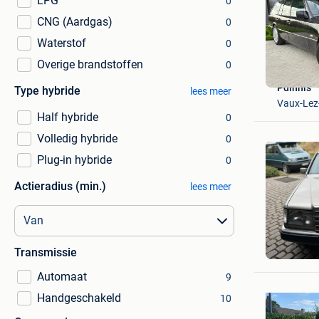
LPG
0
CNG (Aardgas)
0
Waterstof
0
Overige brandstoffen
0
Pdinnis
Type hybride
lees meer
Vaux-Lez
Half hybride
0
Volledig hybride
0
Plug-in hybride
0
Actieradius (min.)
lees meer
Filip Ra
Transmissie
Tienen
Automaat
9
Handgeschakeld
10