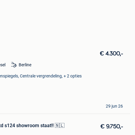
€ 4.300,-
esel
Berline
nspiegels, Centrale vergrendeling, + 2 opties
29 jun 26
d s124 showroom staat!! 🇳🇱
€ 9.750,-