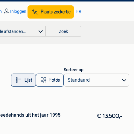
n
Inloggen
FR
Plaats zoekertje
lle afstanden…
Zoek
Sorteer op
Lijst
Foto’s
edehands uit het jaar 1995
€ 13.500,-