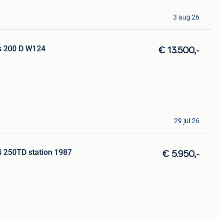
3 aug 26
 200 D W124
€ 13.500,-
29 jul 26
 250TD station 1987
€ 5.950,-