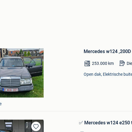
Bewaren
in
Mercedes w124 ,200D
Mijn
Favorieten
253.000
km
Di
Open dak, Elektrische buite
e
✅ Mercedes w124 e250 t