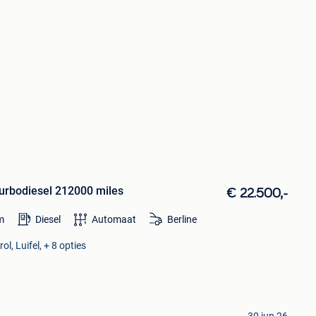
rbodiesel 212000 miles
€ 22.500,-
m
Diesel
Automaat
Berline
ol, Luifel, + 8 opties
30 jun 26