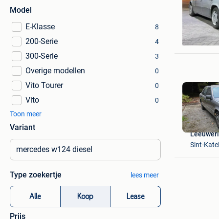
Model
E-Klasse
8
bw
200-Serie
Diegem
4
300-Serie
3
Overige modellen
0
Vito Tourer
0
Vito
0
Toon meer
Variant
Leeuweri
Sint-Kate
Type zoekertje
lees meer
Alle
Koop
Lease
Prijs