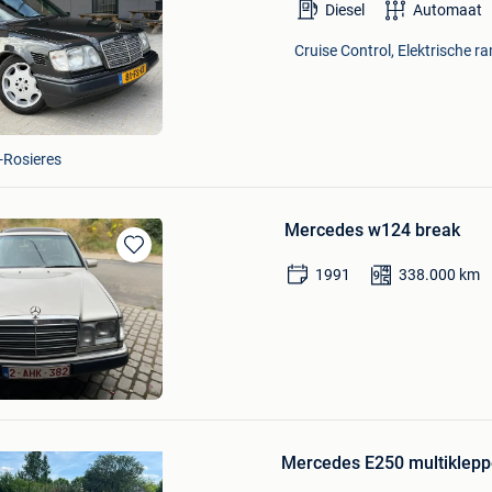
Bewaren
Diesel
Automaat
in
Mijn
Cruise Control, Elektrische r
Favorieten
-Rosieres
Mercedes w124 break
Bewaren
1991
338.000
km
in
Mijn
Favorieten
ymaekers
Bewaren
in
Mercedes E250 multiklepp
Mijn
Favorieten