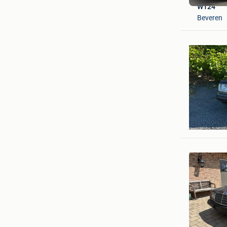
W124
Beveren
KVHUYS
Krombek
joyce