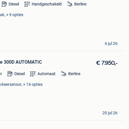
Diesel
Handgeschakeld
Berline
ak, + 9 opties
6 jul 26
se 300D AUTOMATIC
€ 7.950,-
m
Diesel
Automaat
Berline
arkeersensor, + 14 opties
20 jul 26