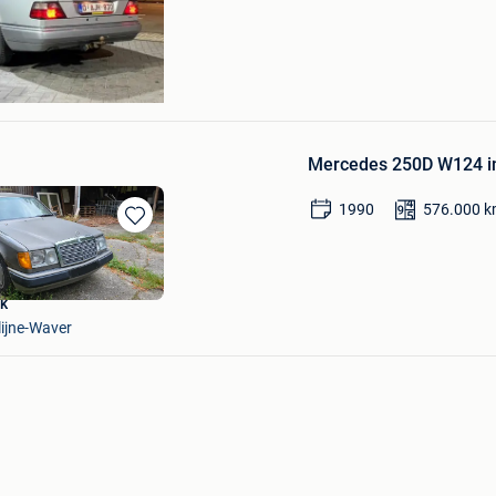
Mercedes 250D W124 in
1990
576.000
k
Bewaren
in
Mijn
Favorieten
k
lijne-Waver