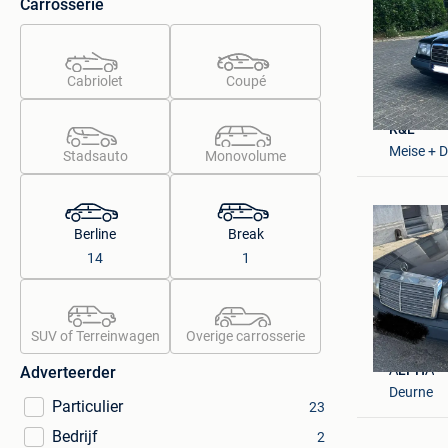
Carrosserie
Cabriolet
Coupé
R&L
Meise + 
Stadsauto
Monovolume
Berline
Break
14
1
SUV of Terreinwagen
Overige carrosserie
ΛLPHΛ
Adverteerder
Deurne
Particulier
23
Bedrijf
2