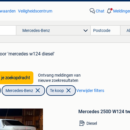
waarden
Veiligheidscentrum
Chat
Meldinge
Mercedes-Benz
A
oor 'mercedes w124 diesel'
Bewaren
Ontvang meldingen van
 je zoekopdracht
in
nieuwe zoekresultaten
Mijn
Mercedes-Benz
Te koop
Verwijder filters
Favorieten
Mercedes 250D W124 twe
Diesel