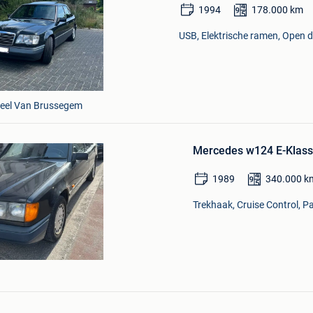
1994
178.000
km
USB, Elektrische ramen, Open d
Deel Van Brussegem
Bewaren
in
Mercedes w124 E-Klas
Mijn
Favorieten
1989
340.000
k
Trekhaak, Cruise Control, P