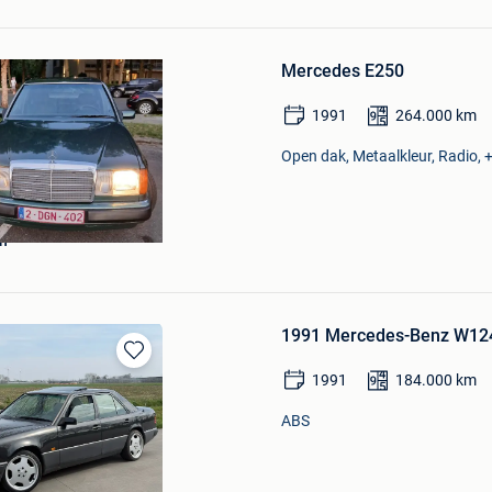
Bewaren
in
Mercedes E250
Mijn
Favorieten
1991
264.000
km
Open dak, Metaalkleur, Radio, +
n
1991 Mercedes-Benz W12
Bewaren
1991
184.000
km
in
Mijn
ABS
Favorieten