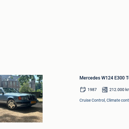
Bewaren
in
Mijn
Favorieten
Mercedes W124 E300 Tu
1987
212.000
k
Cruise Control, Climate contr