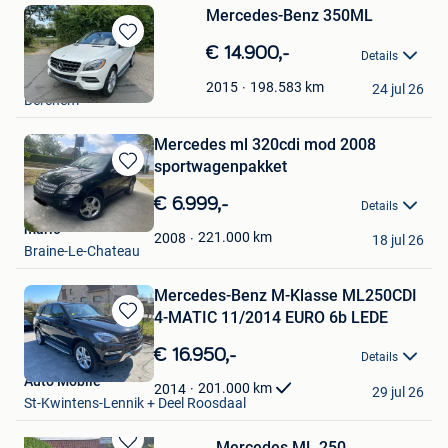
Mercedes-Benz 350ML
Bewaren
€ 14.900,-
Details
in
johnny
Mijn
198.583
km
2015
24 jul 26
Berchem
Favorieten
Mercedes ml 320cdi mod 2008
sportwagenpakket
Bewaren
in
€ 6.999,-
Details
Mijn
mario
Favorieten
221.000
km
2008
18 jul 26
Braine-Le-Chateau
Mercedes-Benz M-Klasse ML250CDI
4-MATIC 11/2014 EURO 6b LEDE
Bewaren
in
€ 16.950,-
Details
Mijn
Auto Mobile
Favorieten
201.000
km
2014
29 jul 26
St-Kwintens-Lennik + Deel Roosdaal
Mercedes,ML 250