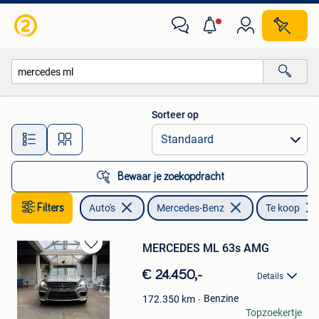
Mercedes-Benz
Sorteer op
Alle afstanden…
Bewaar je zoekopdracht
Filters
Auto's
Mercedes-Benz
Te koop
MERCEDES ML 63s AMG
Bewaren
in
€ 24.450,-
Details
Mijn
Favorieten
Benzine
172.350
km
Tissam
Topzoekertje