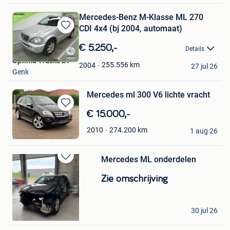
Mercedes-Benz M-Klasse ML 270
CDI 4x4 (bj 2004, automaat)
Bewaren
in
€ 5.250,-
Details
Mijn
Optima Trucks Bv
Favorieten
255.556
km
2004
27 jul 26
Genk
Mercedes ml 300 V6 lichte vracht
Bewaren
€ 15.000,-
in
amelie
274.200
km
2010
Mijn
1 aug 26
Harelbeke
Favorieten
Mercedes ML onderdelen
Bewaren
in
Zie omschrijving
Mijn
Favorieten
Adl.Id.
30 jul 26
Tielt