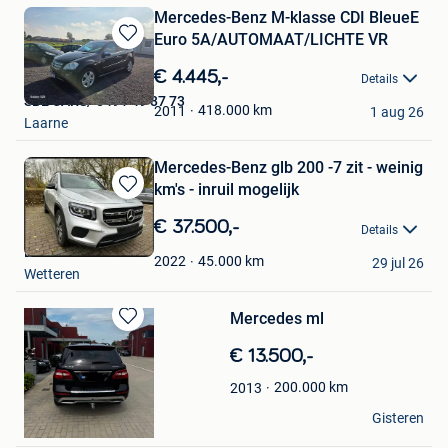
Mercedes-Benz M-klasse CDI BleueE
Euro 5A/AUTOMAAT/LICHTE VR
Bewaren
in
€ 4.445,-
Details
Mijn
SBE CARS/ 0491 49 87 73
Favorieten
418.000
km
2011
1 aug 26
Laarne
Mercedes-Benz glb 200 -7 zit - weinig
km's - inruil mogelijk
Bewaren
in
€ 37.500,-
Details
Mijn
Berra
Favorieten
45.000
km
2022
29 jul 26
Wetteren
Mercedes ml
Bewaren
in
€ 13.500,-
Mijn
200.000
km
2013
Favorieten
mike
Gisteren
Kortrijk