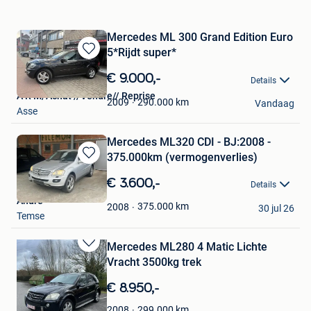
Mercedes ML 300 Grand Edition Euro
5*Rijdt super*
Bewaren
in
€ 9.000,-
Details
Mijn
A R M/Achat //Vendre// Reprise
Favorieten
290.000
km
2009
Vandaag
Asse
Mercedes ML320 CDI - BJ:2008 -
375.000km (vermogenverlies)
Bewaren
in
€ 3.600,-
Details
Mijn
Andre
Favorieten
375.000
km
2008
30 jul 26
Temse
Mercedes ML280 4 Matic Lichte
Bewaren
Vracht 3500kg trek
in
Mijn
€ 8.950,-
Favorieten
Fré
299.000
km
2008