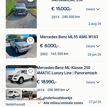
Bewaren
in
€ 15.000,-
Details
Mijn
Favorieten
240.000
km
2013
Van Damme Luc
2 aug 26
Meerbeke
Mercedes-Benz ML55 AMG W163
Bewaren
€ 8.000,-
Details
in
emilie
Mijn
163.500
km
2002
26 jun 26
Braine-L'Alleud
Favorieten
Mercedes-Benz ML-Klasse 250
4MATIC Luxury Line | Panoramisch
Bewaren
in
€ 18.990,-
Details
Mijn
Favorieten
208.989
km
2014
Onderhoudsboekje
Hedin Automotive Ninove
27 jul 26
Alle milieu/emissie zones
Nederhasselt