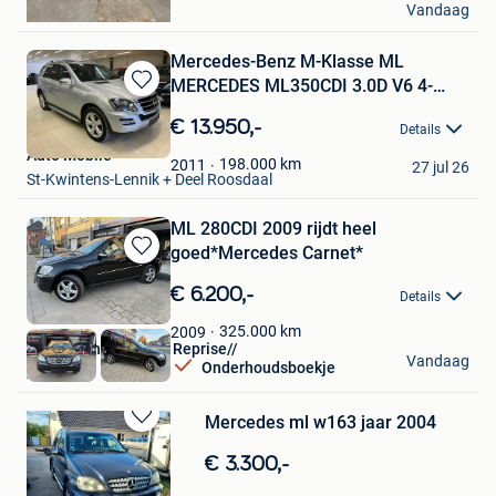
Vandaag
Schaerbeek
Mercedes-Benz M-Klasse ML
MERCEDES ML350CDI 3.0D V6 4-
Bewaren
MATIC
in
€ 13.950,-
Details
Mijn
Auto Mobile
Favorieten
198.000
km
2011
27 jul 26
St-Kwintens-Lennik + Deel Roosdaal
ML 280CDI 2009 rijdt heel
goed*Mercedes Carnet*
Bewaren
in
€ 6.200,-
Details
Mijn
Favorieten
325.000
km
2009
AUTO/Achat Vendre Reprise//
Vandaag
Onderhoudsboekje
Asse
Mercedes ml w163 jaar 2004
Bewaren
in
€ 3.300,-
Mijn
Favorieten