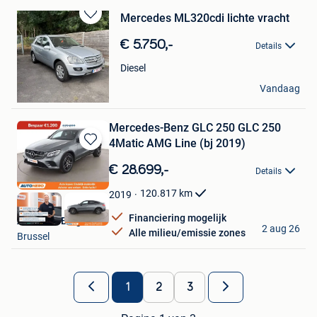
Mercedes ML320cdi lichte vracht
Bewaren
in
€ 5.750,-
Details
Mijn
Favorieten
Diesel
D.W
Vandaag
Meerhout
Mercedes-Benz GLC 250 GLC 250
4Matic AMG Line (bj 2019)
Bewaren
in
€ 28.699,-
Details
Mijn
Favorieten
120.817
km
2019
Financiering mogelijk
Autohero België
2 aug 26
Alle milieu/emissie zones
Brussel
1
2
3