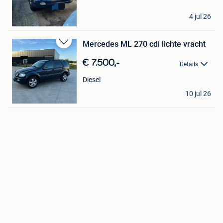
Henri dk
4 jul 26
De Panne
Mercedes ML 270 cdi lichte vracht
Bewaren
in
€ 7.500,-
Details
Mijn
Favorieten
Diesel
luc
10 jul 26
Bocholt