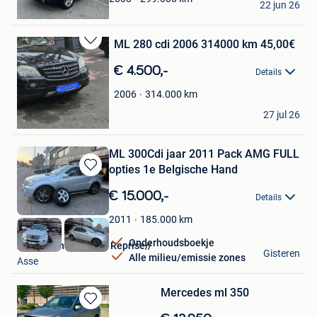
22 jun 26
Temse
ML 280 cdi 2006 314000 km 45,00€
Bewaren
in
€ 4.500,-
Details
Mijn
Favorieten
314.000
km
2006
Mouss59650
27 jul 26
Mouscron
ML 300Cdi jaar 2011 Pack AMG FULL
opties 1e Belgische Hand
Bewaren
in
€ 15.000,-
Details
Mijn
Favorieten
185.000
km
2011
Onderhoudsboekje
AUTO/Achat Vendre Reprise//
Gisteren
Alle milieu/emissie zones
Asse
Mercedes ml 350
Bewaren