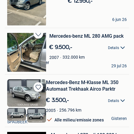
€ 12.950,-
in
Mijn
Favorieten
ZL
6 jun 26
Wilrijk
Mercedes-benz ML 280 AMG pack
Bewaren
in
€ 9.500,-
Details
Mijn
Favorieten
332.000
km
2007
Michel De Kempeneer
29 jul 26
Hastiere-Lavaux
Mercedes-Benz M-Klasse ML 350
Automaat Trekhaak Airco Parktr
Bewaren
in
€ 3.500,-
Details
Mijn
Favorieten
256.796
km
2005
Douwe Vans B.V.
Gisteren
Alle milieu/emissie zones
SPAUBEEK
Bewaren
in
Mijn