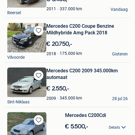
Mijn
A&Y Business
Favorieten
337.000
km
2011
Vandaag
Beersel
Mercedes C200 Coupe Benzine
Mildhybride Amg Pack 2018
Bewaren
in
€ 20.750,-
Mijn
EGO-CARS
Favorieten
175.000
km
2018
Gisteren
Vilvoorde
Mercedes C200 2009 345.000km
automaat
Bewaren
in
€ 2.550,-
Mijn
MS-Cars
Favorieten
345.000
km
2009
28 jul 26
Sint-Niklaas
Mercedes C200Cdi
Bewaren
€ 5.500,-
Details
in