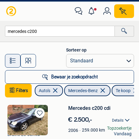
Mercedes-Benz
Sorteer op
Alle afstanden…
Bewaar je zoekopdracht
Filters
Auto's
Mercedes-Benz
Te koop
Mercedes c200 cdi
Bewaren
€ 2.500,-
Details
in
ferreira
Topzoekertje
Mijn
259.000
km
2006
Vandaag
Braine-Le-Comte
Favorieten