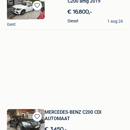
C200 amg 2019
Bewaren
€ 16.800,-
in
Rezk M.A.N
Diesel
1 aug 26
Mijn
Gent
Favorieten
MERCEDES-BENZ C200 CDI
AUTOMAAT
Bewaren
in
€ 3.450,-