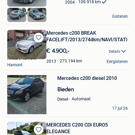
Mijn
109.918
km
2004
Favorieten
Autohandel Ez
Gisteren
Hoboken
Mercedes c200 BREAK
FACELIFT/2013/274dkm/NAVI/STATIO
Bewaren
in
€ 4.900,-
Details
Mijn
RRcars hamont
Favorieten
273.194
km
2013
Eergisteren
Hamont
Bewaren
in
Mijn
Mercedes c200 diesel 2010
Favorieten
Bieden
Automaat
Diesel
Fouad
17 jul 26
Antwerpen
MERCEDES C200 CDI EURO5
ELEGANCE