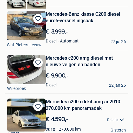
Haacht
Mercedes-Benz klasse C200 diesel
euro5-versnellingsbak
Bewaren
in
€ 3.999,-
Mijn
Baracars
Favorieten
Automaat
Diesel
27 jul 26
Sint-Pieters-Leeuw
Mercedes c200 amg diesel met
nieuwe velgen en banden
Bewaren
in
€ 9.900,-
Mijn
Yener İsik
Favorieten
Diesel
22 jan 26
Willebroek
Mercedes c200 cdi kit amg an2010
270.000 km panoramadak
Bewaren
in
€ 4.590,-
Details
Mijn
lucas
Favorieten
270.000
km
2010
Gisteren