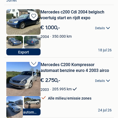
Jumet
Mercedes c200 Cdi 2004 belgisch
voertuig start en rijdt expo
Bewaren
in
€ 1.000,-
Details
Mijn
Favorieten
350.000
km
2004
Aʙ-Gᴇᴇʟ
18 jul 26
Export
Olen
Mercedes C200 Kompressor
Bewaren
automaat benzine euro 4 2003 airco
in
Mijn
€ 2.750,-
Details
Favorieten
205.995
km
2003
Alle milieu/emissie zones
M.K. Cars
24 jul 26
Benzine automaat
Boutersem