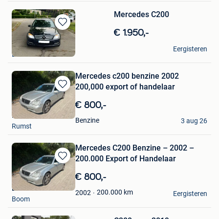
Mercedes C200
Bewaren
€ 1.950,-
in
Maarten Willems
Mijn
Eergisteren
Beveren
Favorieten
Mercedes c200 benzine 2002
200,000 export of handelaar
Bewaren
in
€ 800,-
Mijn
DAVID CARS
Favorieten
Benzine
3 aug 26
Rumst
Mercedes C200 Benzine – 2002 –
200.000 Export of Handelaar
Bewaren
in
€ 800,-
Mijn
Lucas
Favorieten
200.000
km
2002
Eergisteren
Boom