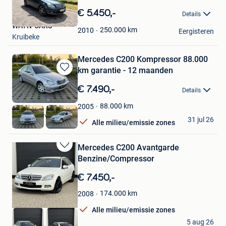
Bewaren
in
€ 5.450,-
Details
Mijn
WAYN-CARS
Favorieten
250.000
km
2010
Eergisteren
Kruibeke
Mercedes C200 Kompressor 88.000
km garantie - 12 maanden
Bewaren
in
€ 7.490,-
Details
Mijn
Favorieten
88.000
km
2005
OK-AUTO-ASSE
31 jul 26
Alle milieu/emissie zones
Asse
Mercedes C200 Avantgarde
Bewaren
Benzine/Compressor
in
Mijn
€ 7.450,-
Favorieten
174.000
km
2008
Alle milieu/emissie zones
RM AUTO
5 aug 26