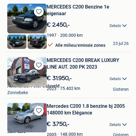
MERCEDES C200 Benzine 1e
eigenaar
Bewaren
in
€ 2.450,-
Details
Mijn
Favorieten
200.000
km
1997
yourscar
23 jul 26
Alle milieu/emissie zones
Ransart
MERCEDES C200 BREAK LUXURY
LINE AUT. 200 PK 2023
Bewaren
in
€ 31.950,-
Details
Mijn
Autohandel Peter Geluveld
Favorieten
75.402
km
2023
Gisteren
Zonnebeke
Mercedes C200 1.8 benzine bj 2005
148000 km Elégance
Bewaren
in
€ 3.750,-
Details
Mijn
Sani-cars
Favorieten
148.000
km
2005
Gisteren