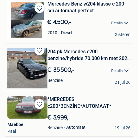
Mercedes-Benz w204 klasse c 200
cdi automaat perfect
Bewaren
in
€ 4.500,-
Details
Mijn
Favorieten
Big bisou
Diesel
2010
Gisteren
Mouscron
204 pk Mercedes c200
Bewaren
benzine/hybride 70.000 km met 2022
in
bj
Mijn
€ 35.500,-
Details
Favorieten
wann
Benzine
21 jul 26
Schoten
*MERCEDES
c200*BENZİNE*AUTOMAAT*
Bewaren
in
€ 3.999,-
Mijn
Maebbe
Favorieten
Automaat
Benzine
19 jul 26
Paal