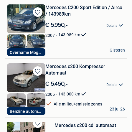
Mercedes C200 Sport Edition / Airco
/ 143989km
Bewaren
in
€ 5.950,-
Details
Mijn
Favorieten
143.989
km
2007
Ekm Motors
Gisteren
Overname Mogelijk
Kontich
Mercedes c200 Kompressor
Automaat
Bewaren
in
€ 5.450,-
Details
Mijn
Favorieten
143.000
km
2005
Alle milieu/emissie zones
AGE CARS
23 jul 26
Benzine automaat
Londerzeel
Mercedes c200 cdi automaat
Bewaren