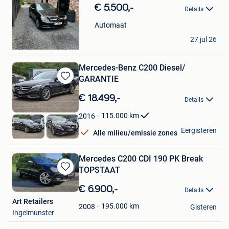
in
€ 5.500,-
Details
Mijn
Favorieten
Automaat
kara
27 jul 26
Beverlo
Mercedes-Benz C200 Diesel/
GARANTIE
Bewaren
in
€ 18.499,-
Details
Mijn
Favorieten
115.000
km
2016
genkerautocenter
Eergisteren
Alle milieu/emissie zones
Genk
Mercedes C200 CDI 190 PK Break
TOPSTAAT
Bewaren
in
€ 6.900,-
Details
Mijn
Art Retailers
Favorieten
195.000
km
2008
Gisteren
Ingelmunster