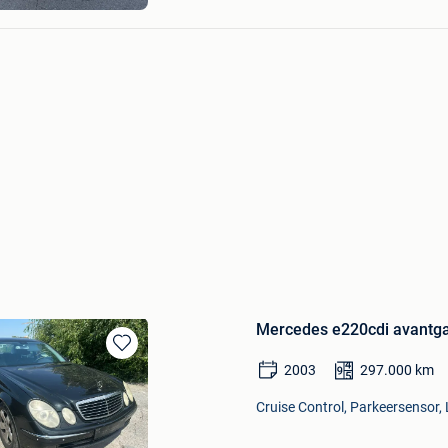
Mercedes e220cdi avantg
Bewaren
2003
297.000
km
in
Mijn
Cruise Control, Parkeersensor, 
Favorieten