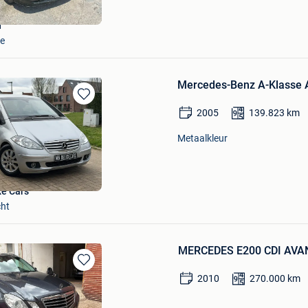
n
e
Mercedes-Benz A-Klasse 
Bewaren
2005
139.823
km
in
Mijn
Metaalkleur
Favorieten
e Cars
cht
MERCEDES E200 CDI AVA
Bewaren
2010
270.000
km
in
Mijn