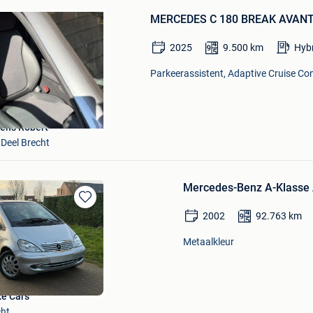
in
MERCEDES C 180 BREAK AVANT
Mijn
Favorieten
2025
9.500
km
Hybr
Parkeerassistent, Adaptive Cruise Cont
ens Robert
 Deel Brecht
Mercedes-Benz A-Klasse
Bewaren
2002
92.763
km
in
Mijn
Metaalkleur
Favorieten
e Cars
cht