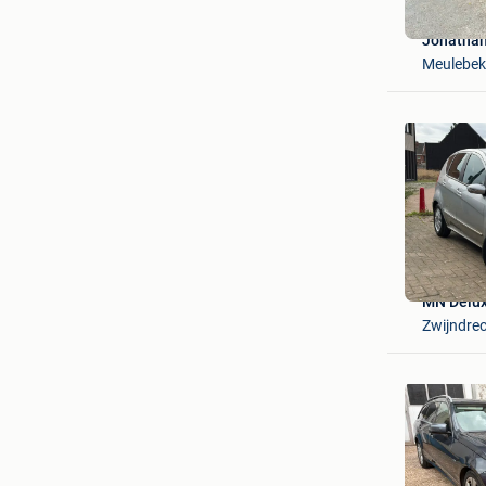
Jonatha
Meulebek
MN Delux
Zwijndre