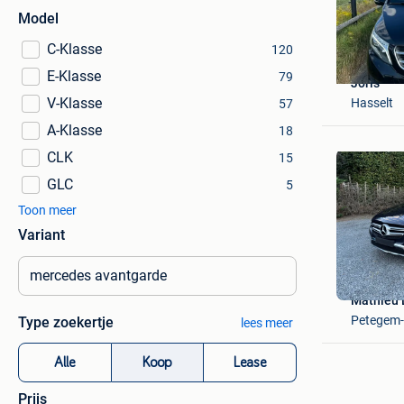
Model
C-Klasse
120
E-Klasse
79
Joris
V-Klasse
Hasselt
57
A-Klasse
18
CLK
15
GLC
5
Toon meer
Variant
Mathieu 
Petegem-
Type zoekertje
lees meer
Alle
Koop
Lease
Prijs