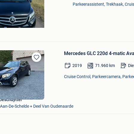
Parkeerassistent, Trekhaak, Cruis
Mercedes GLC 220d 4-matic Av
Bewaren
2019
71.960
km
Die
in
Mijn
Cruise Control, Parkeercamera, Parkee
Favorieten
Deschuytter
Aan-De-Schelde + Deel Van Oudenaarde