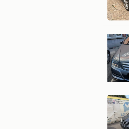
A&Y Busi
Beersel
AA
Antwerp