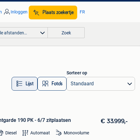
n
Inloggen
FR
Plaats zoekertje
lle afstanden…
Zoek
Sorteer op
Lijst
Foto’s
tgarde 190 PK - 6/7 zitplaatsen
€ 33.999,-
Diesel
Automaat
Monovolume