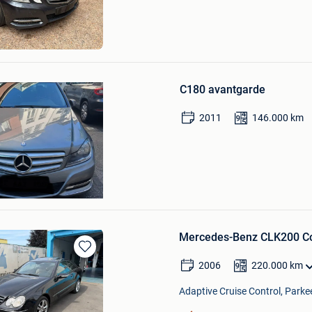
Favorieten
ness
Bewaren
in
C180 avantgarde
Mijn
Favorieten
2011
146.000
km
en
Mercedes-Benz CLK200 C
Bewaren
2006
220.000
km
in
Mijn
Adaptive Cruise Control, Parke
Favorieten