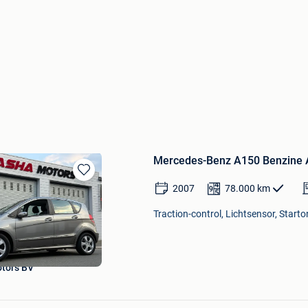
Mercedes-Benz A150 Benzine 
Bewaren
2007
78.000
km
in
Mijn
Traction-control, Lichtsensor, Starto
Favorieten
tors BV
Bewaren