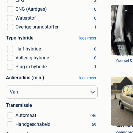
LPG
2
CNG (Aardgas)
0
Waterstof
0
Overige brandstoffen
1
Type hybride
lees meer
Half hybride
0
Matthyss
Volledig hybride
0
Zoersel &
Plug-in hybride
1
Actieradius (min.)
lees meer
Transmissie
Automaat
246
Handgeschakeld
69
MN Delux
Zwijndre