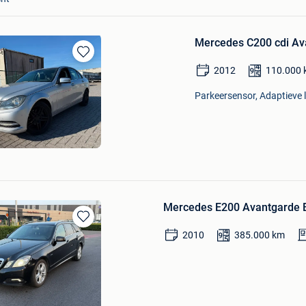
Mercedes C200 cdi Av
Bewaren
2012
110.000
in
Mijn
Parkeersensor, Adaptieve l
Favorieten
Mercedes E200 Avantgarde B
Bewaren
2010
385.000
km
in
Mijn
Favorieten
RS