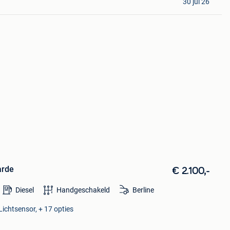
30 jul 26
arde
€ 2.100,-
Diesel
Handgeschakeld
Berline
Lichtsensor, + 17 opties