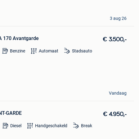
3 aug 26
A 170 Avantgarde
€ 3.500,-
Benzine
Automaat
Stadsauto
Vandaag
NT-GARDE
€ 4.950,-
Diesel
Handgeschakeld
Break