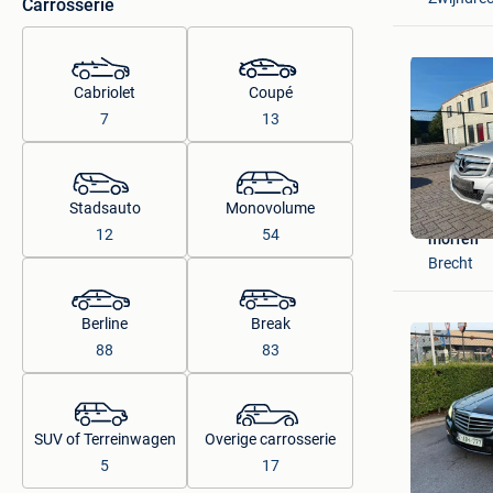
Carrosserie
Cabriolet
Coupé
7
13
Stadsauto
Monovolume
12
54
morfen
Brecht
Berline
Break
88
83
SUV of Terreinwagen
Overige carrosserie
5
17
EGO-CA