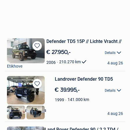
Defender TD5 15P // Lichte Vracht //
Bewaren
€ 27.950,-
Details
in
VDB Automotive
Mijn
210.270
km
2006
4 aug 26
Etikhove
Favorieten
Landrover Defender 90 TD5
Bewaren
€ 39.995,-
Details
in
Mijn
141.000
km
1999
Favorieten
Volvo Garage Jacobs
4 aug 26
Dilsen
Land Rover Defender 90 / 2.2 TD4 /