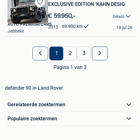
EXCLUSIVE EDITION 'KAHN DESIG
Bewaren
in
€ 59.950,-
Details
Mijn
XOTO PREMIUM CARS
Favorieten
69.900
km
2013
18 jul 26
Jabbeke
1
2
3
Pagina 1 van 3
defender 90 in Land Rover
Gerelateerde zoektermen
Populaire zoektermen