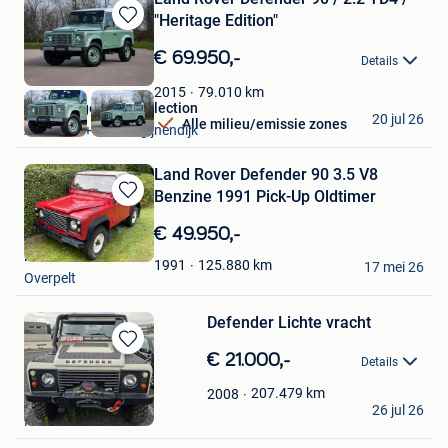
"Heritage Edition"
Bewaren
in
€ 69.950,-
Details
Mijn
Favorieten
79.010
km
2015
ElsenBergen Car Collection
20 jul 26
Alle milieu/emissie zones
Aarschot + Deel Begijnendijk
Land Rover Defender 90 3.5 V8
Benzine 1991 Pick-Up Oldtimer
Bewaren
in
€ 49.950,-
Mijn
Robert
Favorieten
125.880
km
1991
17 mei 26
Overpelt
Defender Lichte vracht
Bewaren
€ 21.000,-
Details
in
Mijn
207.479
km
2008
Geert Denutte
26 jul 26
Favorieten
Kuurne