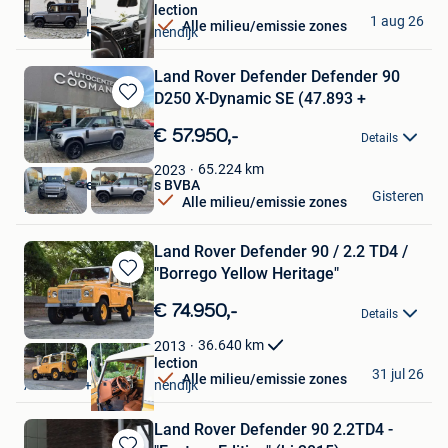
ElsenBergen Car Collection
1 aug 26
Alle milieu/emissie zones
Aarschot + Deel Begijnendijk
Land Rover Defender Defender 90
D250 X-Dynamic SE (47.893 +
Bewaren
in
€ 57.950,-
Details
Mijn
Favorieten
65.224
km
2023
Autohandel Coomans BVBA
Gisteren
Alle milieu/emissie zones
Mol
Land Rover Defender 90 / 2.2 TD4 /
"Borrego Yellow Heritage"
Bewaren
in
€ 74.950,-
Details
Mijn
Favorieten
36.640
km
2013
ElsenBergen Car Collection
31 jul 26
Alle milieu/emissie zones
Aarschot + Deel Begijnendijk
Land Rover Defender 90 2.2TD4 -