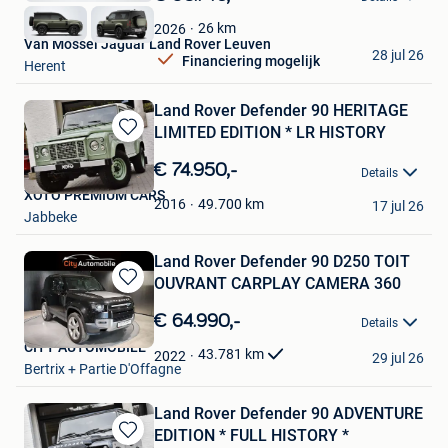
Mijn
Favorieten
26
km
2026
Van Mossel Jaguar Land Rover Leuven
28 jul 26
Financiering mogelijk
Herent
Land Rover Defender 90 HERITAGE
LIMITED EDITION * LR HISTORY
Bewaren
in
€ 74.950,-
Details
Mijn
XOTO PREMIUM CARS
Favorieten
49.700
km
2016
17 jul 26
Jabbeke
Land Rover Defender 90 D250 TOIT
OUVRANT CARPLAY CAMERA 360
Bewaren
in
€ 64.990,-
Details
Mijn
CITY AUTOMOBILE
Favorieten
43.781
km
2022
29 jul 26
Bertrix + Partie D'Offagne
Land Rover Defender 90 ADVENTURE
EDITION * FULL HISTORY *