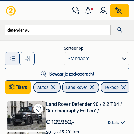
Land Rover
Sorteer op
Alle afstanden…
Bewaar je zoekopdracht
Filters
Auto's
Land Rover
Te koop
V
Land Rover Defender 90 / 2.2 TD4 /
"Autobiography Edition" /
Bewaren
in
€ 109.950,-
Details
Mijn
Favorieten
45.201
km
2015