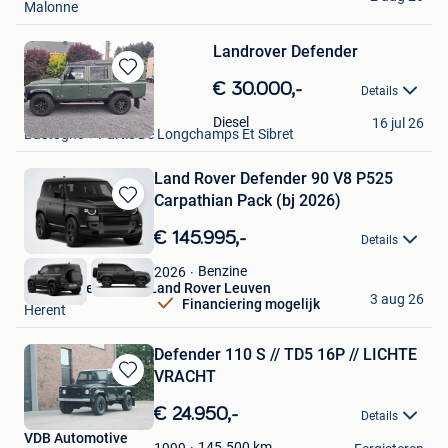
Malonne
Favorieten
Landrover Defender
Bewaren
€ 30.000,-
Details
in
Lecompte
Mijn
Diesel
16 jul 26
Bastogne + Partie De Longchamps Et Sibret
Favorieten
Land Rover Defender 90 V8 P525
Carpathian Pack (bj 2026)
Bewaren
in
€ 145.995,-
Details
Mijn
Favorieten
Benzine
2026
Van Mossel Jaguar Land Rover Leuven
3 aug 26
Financiering mogelijk
Herent
Defender 110 S // TD5 16P // LICHTE
VRACHT
Bewaren
in
€ 24.950,-
Details
Mijn
VDB Automotive
Favorieten
145.500
km
1999