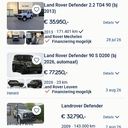
Land Rover Defender 2.2 TD4 90 (bj
2013)
Bewaren
in
€ 35.950,-
Details
Mijn
Favorieten
171.401
km
2013
Van Mossel Jaguar Land Rover Mechelen
28 jul 26
Financiering mogelijk
Mechelen
Land Rover Defender 90 S D200 (bj
2026, automaat)
Bewaren
in
€ 77.250,-
Details
Mijn
Favorieten
25
km
2026
Van Mossel Jaguar Land Rover Leuven
3 aug 26
Financiering mogelijk
Herent
Landrover Defender
Bewaren
€ 32.790,-
Details
in
Bernard PRIVE
Mijn
143.000
km
2009
2 aug 26