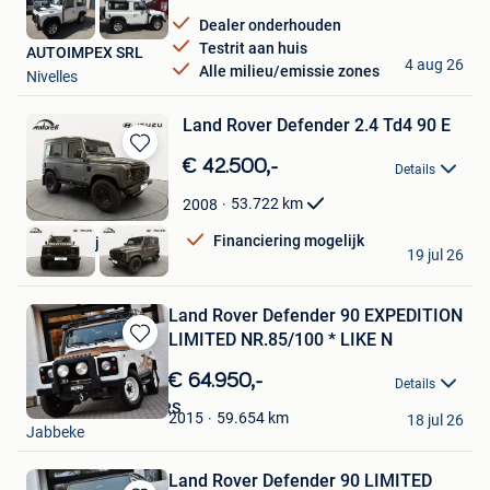
Dealer onderhouden
Testrit aan huis
AUTOIMPEX SRL
4 aug 26
Alle milieu/emissie zones
Nivelles
Land Rover Defender 2.4 Td4 90 E
Bewaren
€ 42.500,-
Details
in
Mijn
53.722
km
2008
Favorieten
Financiering mogelijk
Autobedrijf Antoreti
19 jul 26
Hamme
Land Rover Defender 90 EXPEDITION
LIMITED NR.85/100 * LIKE N
Bewaren
in
€ 64.950,-
Details
Mijn
XOTO PREMIUM CARS
Favorieten
59.654
km
2015
18 jul 26
Jabbeke
Land Rover Defender 90 LIMITED