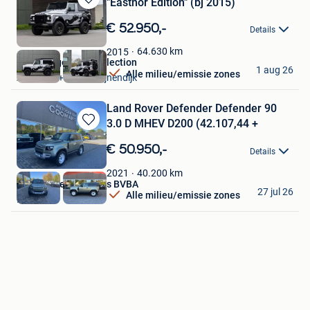
"Eastnor Edition" (bj 2015)
Bewaren
in
€ 52.950,-
Details
Mijn
Favorieten
64.630
km
2015
ElsenBergen Car Collection
1 aug 26
Alle milieu/emissie zones
Aarschot + Deel Begijnendijk
Land Rover Defender Defender 90
3.0 D MHEV D200 (42.107,44 +
Bewaren
in
€ 50.950,-
Details
Mijn
Favorieten
40.200
km
2021
Autohandel Coomans BVBA
27 jul 26
Alle milieu/emissie zones
Mol