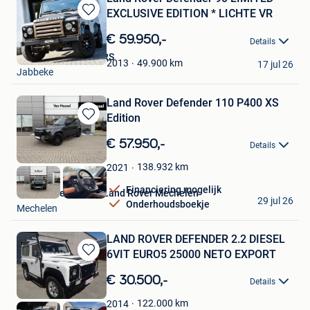
EXCLUSIVE EDITION * LICHTE VR
Bewaren
in
€ 59.950,-
Details
Mijn
XOTO PREMIUM CARS
Favorieten
49.900
km
2013
17 jul 26
Jabbeke
Land Rover Defender 110 P400 XS
Edition
Bewaren
in
€ 57.950,-
Details
Mijn
Favorieten
138.932
km
2021
Financiering mogelijk
Van Mossel Jaguar Land Rover Mechelen
29 jul 26
Onderhoudsboekje
Mechelen
LAND ROVER DEFENDER 2.2 DIESEL
6VIT EURO5 25000 NETO EXPORT
Bewaren
in
€ 30.500,-
Details
Mijn
Favorieten
122.000
km
2014