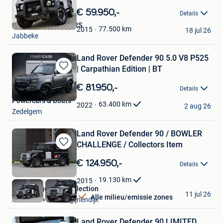
Bewaren
in
€ 59.950,-
Details
Mijn
XOTO PREMIUM CARS
Favorieten
77.500
km
2015
18 jul 26
Jabbeke
Land Rover Defender 90 5.0 V8 P525
| Carpathian Edition | BT
Bewaren
in
€ 81.950,-
Details
Mijn
Powercars & Boats
Favorieten
63.400
km
2022
2 aug 26
Zedelgem
Land Rover Defender 90 / BOWLER
CHALLENGE / Collectors Item
Bewaren
in
€ 124.950,-
Details
Mijn
Favorieten
19.130
km
2015
ElsenBergen Car Collection
11 jul 26
Alle milieu/emissie zones
Aarschot + Deel Begijnendijk
Land Rover Defender 90 LIMITED