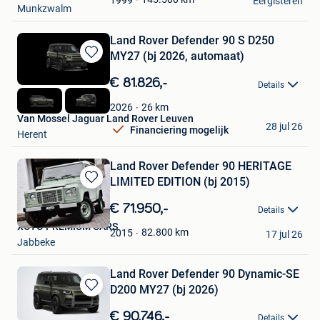
Eergisteren
Munkzwalm
Land Rover Defender 90 S D250
MY27 (bj 2026, automaat)
Bewaren
in
€ 81.826,-
Details
Mijn
Favorieten
26
km
2026
Van Mossel Jaguar Land Rover Leuven
28 jul 26
Financiering mogelijk
Herent
Land Rover Defender 90 HERITAGE
LIMITED EDITION (bj 2015)
Bewaren
in
€ 71.950,-
Details
Mijn
XOTO PREMIUM CARS
Favorieten
82.800
km
2015
17 jul 26
Jabbeke
Land Rover Defender 90 Dynamic-SE
D200 MY27 (bj 2026)
Bewaren
in
€ 90.746,-
Details