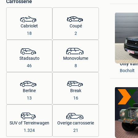
Carrosserie
Cabriolet
Coupé
18
2
Stadsauto
Monovolume
Only Va
46
8
Bocholt
Berline
Break
13
16
SUV of Terreinwagen
Overige carrosserie
X-MOTIVE
1.324
21
Terschuu