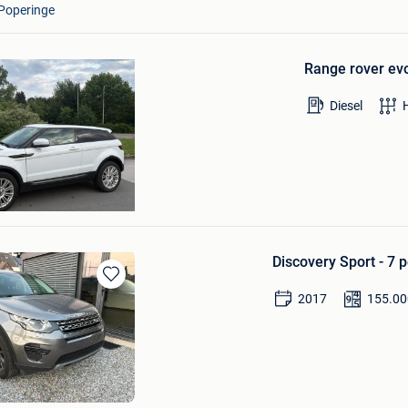
Poperinge
Bewaren
in
Range rover evo
Mijn
Favorieten
Diesel
Discovery Sport - 7 
Bewaren
2017
155.00
in
Mijn
Favorieten