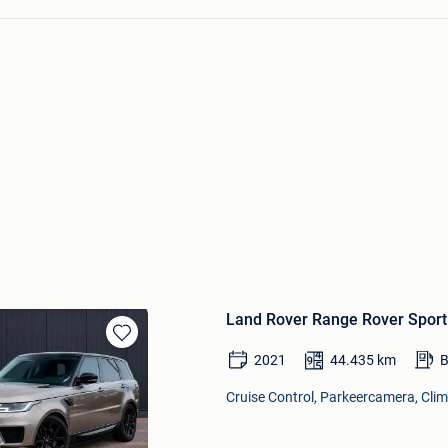
Land Rover Range Rover Sport
Bewaren
2021
44.435
km
B
in
Mijn
Cruise Control, Parkeercamera, Clima
Favorieten