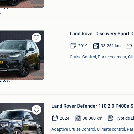
 B.V.
r
Land Rover Discovery Sport D
Bewaren
2019
93.251
km
in
Mijn
Cruise Control, Parkeercamera, Cli
Favorieten
 B.V.
r
Land Rover Defender 110 2.0 P400e S |
Bewaren
2024
38.000
km
Hybride E
in
Mijn
Adaptive Cruise Control, Climate control, Par
Favorieten