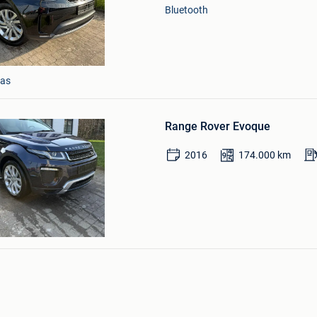
Bluetooth
aas
Bewaren
in
Range Rover Evoque
Mijn
Favorieten
2016
174.000
km
aas