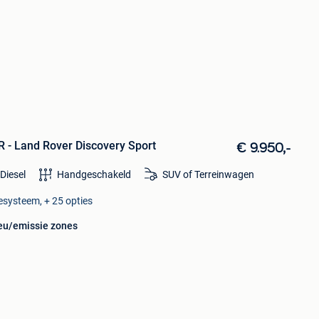
 Land Rover Discovery Sport
€ 9.950,-
Diesel
Handgeschakeld
SUV of Terreinwagen
esysteem, + 25 opties
ieu/emissie zones