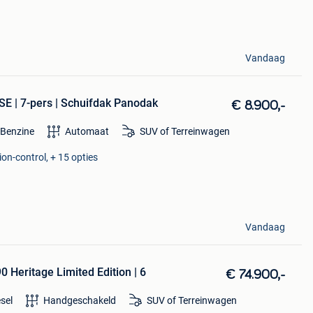
Vandaag
SE | 7-pers | Schuifdak Panodak
€ 8.900,-
Benzine
Automaat
SUV of Terreinwagen
ion-control, + 15 opties
Vandaag
 Heritage Limited Edition | 6
€ 74.900,-
esel
Handgeschakeld
SUV of Terreinwagen