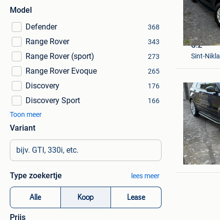
Model
Defender
368
Range Rover
343
G.Z
Range Rover (sport)
Sint-Nikl
273
Range Rover Evoque
265
Discovery
176
Discovery Sport
166
Toon meer
Variant
Glam
Sint-Nikl
Type zoekertje
lees meer
Alle
Koop
Lease
Prijs