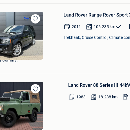
Land Rover Range Rover Sport 3
Bewaren
2011
106.235
km
in
Mijn
Trekhaak, Cruise Control, Climate cont
Favorieten
ns CommV.
Land Rover 88 Series III 44k
Bewaren
1983
18.238
km
in
Mijn
Favorieten
 B.V.
r