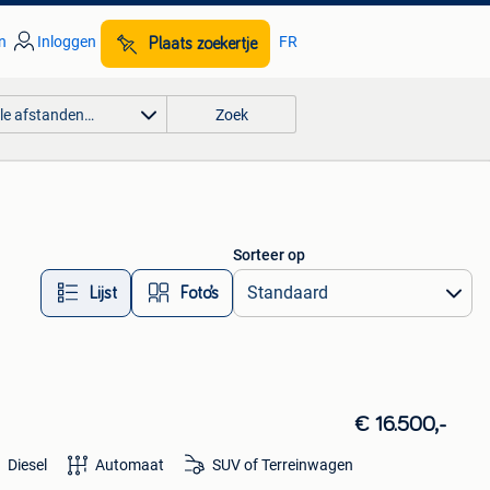
n
Inloggen
FR
Plaats zoekertje
lle afstanden…
Zoek
Sorteer op
Lijst
Foto’s
€ 16.500,-
Diesel
Automaat
SUV of Terreinwagen