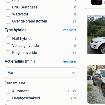
LPG
2
CNG (Aardgas)
0
Waterstof
0
Overige brandstoffen
81
Type hybride
lees meer
Half hybride
1
Volledig hybride
0
fernand
Plug-in hybride
Nivelles
31
Actieradius (min.)
lees meer
Transmissie
Automaat
1.322
Bardos
Handgeschakeld
262
Rumst