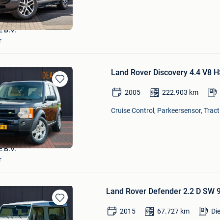
 B.V.
r
Land Rover Discovery 4.4 V8 H
Bewaren
2005
222.903
km
in
Mijn
Cruise Control, Parkeersensor, Tract
Favorieten
 B.V.
r
Land Rover Defender 2.2 D SW 90
Bewaren
2015
67.727
km
Di
in