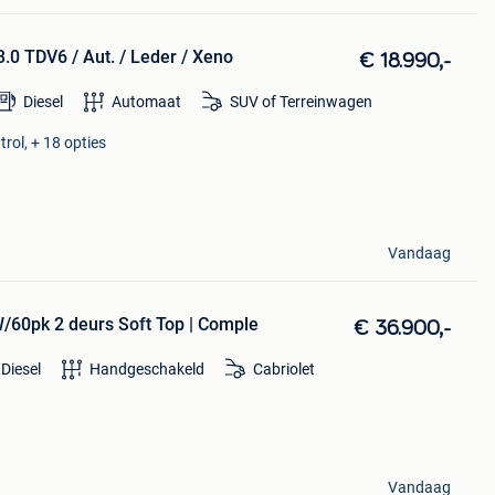
.0 TDV6 / Aut. / Leder / Xeno
€ 18.990,-
Diesel
Automaat
SUV of Terreinwagen
rol, + 18 opties
Vandaag
W/60pk 2 deurs Soft Top | Comple
€ 36.900,-
Diesel
Handgeschakeld
Cabriolet
Vandaag