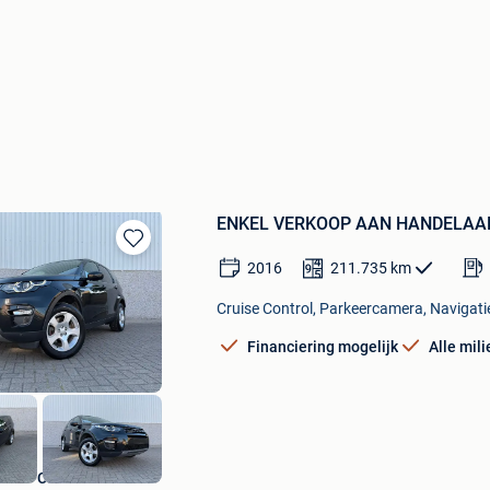
ENKEL VERKOOP AAN HANDELAAR -
Bewaren
2016
211.735
km
in
Mijn
Cruise Control, Parkeercamera, Navigati
Favorieten
Financiering mogelijk
Alle mil
Deco-Cars