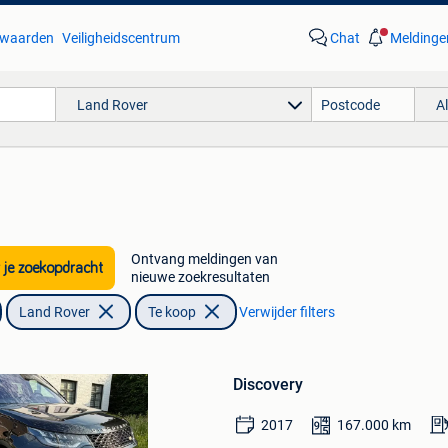
waarden
Veiligheidscentrum
Chat
Meldinge
Land Rover
A
Ontvang meldingen van
 je zoekopdracht
nieuwe zoekresultaten
Land Rover
Te koop
Verwijder filters
Bewaren
in
Discovery
Mijn
Favorieten
2017
167.000
km