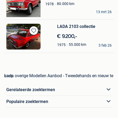
Mijn
80.000
km
1978
Favorieten
Sterretje
13 mrt 26
Rumst
LADA 2103 collectie
Bewaren
€ 9.200,-
in
Pierre
55.000
km
1975
Mijn
3 feb 26
Anderlecht
Favorieten
Lada overige Modellen Aanbod - Tweedehands en nieuw te koop
Gerelateerde zoektermen
Populaire zoektermen