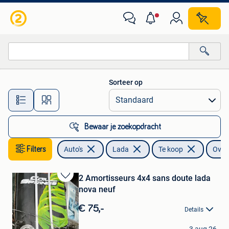
Lada
Sorteer op
Alle afstanden…
Bewaar je zoekopdracht
Filters
Auto's
Lada
Te koop
Over
2 Amortisseurs 4x4 sans doute lada
Bewaren
nova neuf
in
Mijn
€ 75,-
Details
Favorieten
claudiodus