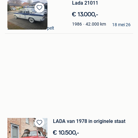
Lada 21011
Bewaren
€ 13.000,-
in
BUHALIN
42.000
km
1986
Mijn
18 mei 26
Eksel+ Deel Van Overpelt
Favorieten
LADA van 1978 in originele staat
Bewaren
€ 10.500,-
in