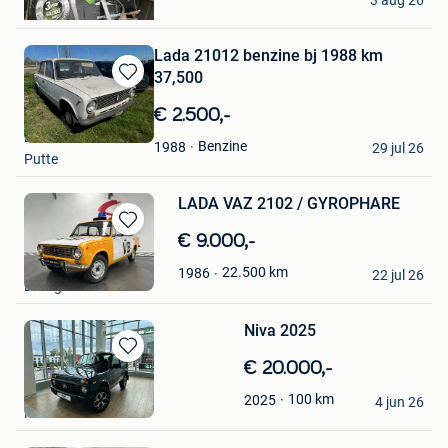
3 aug 26
Malonne
Lada 21012 benzine bj 1988 km
37,500
Bewaren
in
€ 2.500,-
Mijn
BVBA ARARAT
Favorieten
Benzine
1988
29 jul 26
Putte
LADA VAZ 2102 / GYROPHARE
Bewaren
€ 9.000,-
in
AUTO EDITION
22.500
km
1986
Mijn
22 jul 26
Dottignies
Favorieten
Niva 2025
Bewaren
€ 20.000,-
in
A.k
100
km
2025
Mijn
4 jun 26
Mechelen
Favorieten