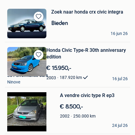
Zoek naar honda crx civic integra
Bewaren
Bieden
in
benoit
Mijn
16 jun 26
Fosses-La-Ville
Favorieten
Honda Civic Type-R 30th anniversary
edition
Bewaren
in
€ 15.950,-
Mijn
SC Performance Cars
Favorieten
Bewaren
187.920
km
2003
16 jul 26
Ninove
in
Mijn
Favorieten
A vendre civic type R ep3
€ 8.500,-
250.000
km
2002
XCHRISX
24 jul 26
Jemeppe