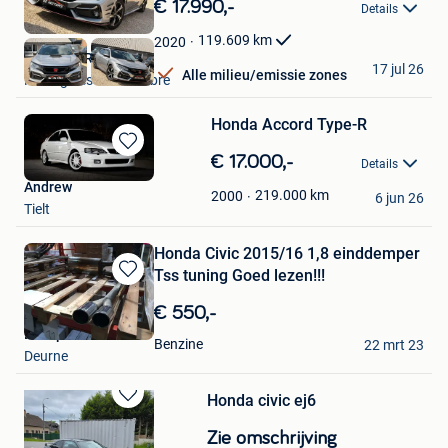
€ 17.990,-
Details
Mijn
Favorieten
119.609
km
2020
BE MOTORS
17 jul 26
Alle milieu/emissie zones
Montignies-Sur-Sambre
Honda Accord Type-R
Bewaren
€ 17.000,-
Details
in
Andrew
Mijn
219.000
km
2000
6 jun 26
Tielt
Favorieten
Honda Civic 2015/16 1,8 einddemper
Tss tuning Goed lezen!!!
Bewaren
in
€ 550,-
Mijn
Busapower
Favorieten
Benzine
22 mrt 23
Deurne
Honda civic ej6
Bewaren
in
Zie omschrijving
Mijn