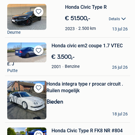
Honda Civic Type R
Bewaren
€ 51.500,-
Details
in
MrFam
Mijn
2.500
km
2023
13 jul 26
Deurne
Favorieten
Honda civic em2 coupe 1.7 VTEC
Bewaren
€ 3.500,-
in
E. J
Benzine
2001
Mijn
26 jul 26
Putte
Favorieten
Honda integra type r procar circuit .
Ruilen mogelijk
Bewaren
in
Bieden
Mijn
Favorieten
Sjoor motorsport
18 jul 26
Bocholt
Honda Civic Type R FK8 NR #804