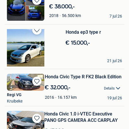
Bewaren
€ 38.000,-
in
Joana
56.500
km
2018
Mijn
7 jul 26
Lint
Favorieten
Honda ep3 type r
Bewaren
in
€ 15.000,-
Mijn
Favorieten
Stef
21 jul 26
De Klinge
Honda Civic Type R FK2 Black Edition
Bewaren
€ 32.000,-
Details
in
Regi VG
Mijn
16.157
km
2016
19 jul 26
Kruibeke
Favorieten
Honda Civic 1.0 i-VTEC Executive
PANO GPS CAMERA ACC CARPLAY
Bewaren
in