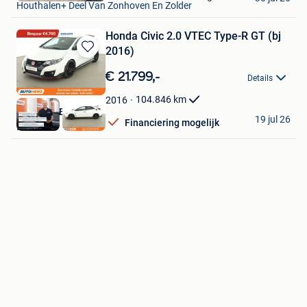
Houthalen+ Deel Van Zonhoven En Zolder
Favorieten
Honda Civic 2.0 VTEC Type-R GT (bj
2016)
Bewaren
in
€ 21.799,-
Details
Mijn
Favorieten
104.846
km
2016
Autohero België
19 jul 26
Financiering mogelijk
Brussel