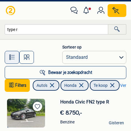
Honda
Sorteer op
Alle afstanden…
Bewaar je zoekopdracht
Filters
Auto's
Honda
Te koop
Verwij
Honda Civic FN2 type R
Bewaren
€ 8.750,-
in
Kevin
Benzine
Mijn
Gisteren
Lochristi
Favorieten