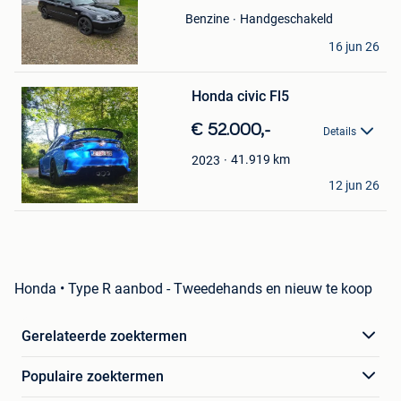
Favorieten
Handgeschakeld
Benzine
ts
16 jun 26
Hasselt
Bewaren
in
Mijn
Honda civic Fl5
Favorieten
€ 52.000,-
Details
41.919
km
2023
Mad
12 jun 26
Auvelais
Honda • Type R aanbod - Tweedehands en nieuw te koop
Gerelateerde zoektermen
Populaire zoektermen