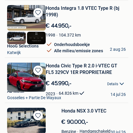
Honda Integra 1.8 VTEC Type R (bj
1998)
Bewaren
in
€ 44.950,-
Mijn
Favorieten
104.372
km
1998
Onderhoudsboekje
HooG Selections
2 aug 26
Alle milieu/emissie zones
Katwijk
Honda Civic Type R 2.0 i-VTEC GT
FL5 329CV 1ER PROPRIETAIRE
Bewaren
in
€ 45.990,-
Details
Mijn
AB Motor
Favorieten
64.826
km
2023
14 jul 26
Gosselies + Partie De Wayaux
Honda NSX 3.0 VTEC
Bewaren
€ 90.000,-
in
S.C.C.
Handgeschakeld
Benzine
Mijn
30 jul 26