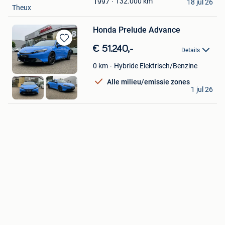
Mijn
132.000
km
1997
18 jul 26
Theux
Favorieten
Honda Prelude Advance
Bewaren
€ 51.240,-
Details
in
Mijn
Hybride Elektrisch/Benzine
0
km
Favorieten
Alle milieu/emissie zones
Diacar
1 jul 26
Genk