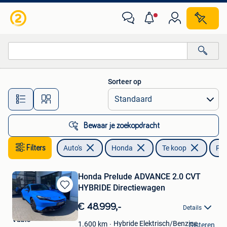
Honda
Sorteer op
Alle afstanden…
Bewaar je zoekopdracht
Filters
Auto's
Honda
Te koop
Pre
Honda Prelude ADVANCE 2.0 CVT
HYBRIDE Directiewagen
Bewaren
in
€ 48.999,-
Details
Mijn
Vabis
Favorieten
Hybride Elektrisch/Benzine
1.600
km
Gisteren