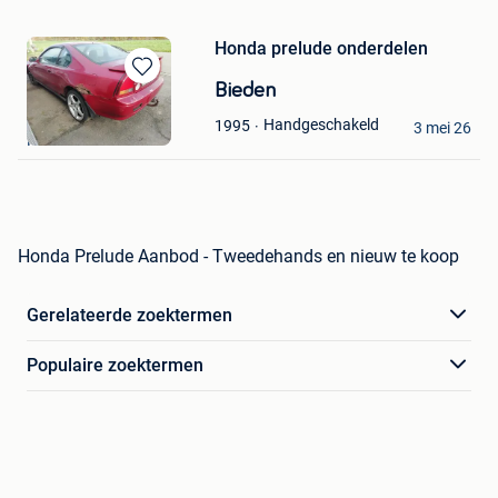
Honda prelude onderdelen
Bewaren
Bieden
in
VW
Handgeschakeld
1995
Mijn
3 mei 26
Roeselare
Favorieten
Honda Prelude Aanbod - Tweedehands en nieuw te koop
Gerelateerde zoektermen
Populaire zoektermen