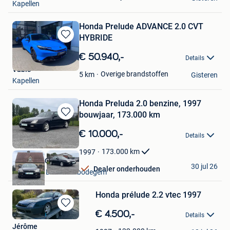
Kapellen
Honda Prelude ADVANCE 2.0 CVT
HYBRIDE
Bewaren
in
€ 50.940,-
Details
Mijn
Vabis
Favorieten
Overige brandstoffen
5
km
Gisteren
Kapellen
Honda Preluda 2.0 benzine, 1997
bouwjaar, 173.000 km
Bewaren
in
€ 10.000,-
Details
Mijn
Favorieten
173.000
km
1997
VAMOV MOTORS
30 jul 26
Dealer onderhouden
Haaltert + Deel Erembodegem
Honda prélude 2.2 vtec 1997
Bewaren
€ 4.500,-
Details
in
Jérôme