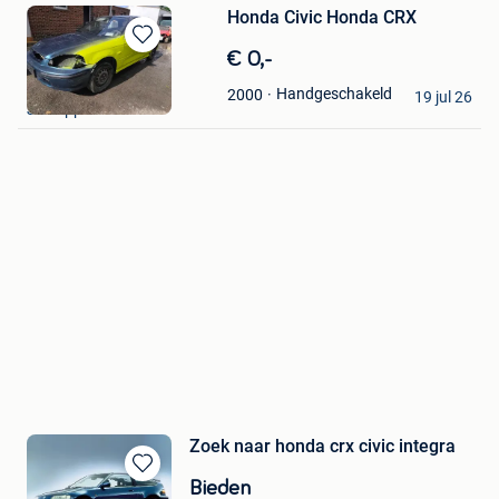
Honda Civic Honda CRX
Bewaren
€ 0,-
in
Dave
Handgeschakeld
2000
Mijn
19 jul 26
Jemeppe
Favorieten
Zoek naar honda crx civic integra
Bewaren
Bieden