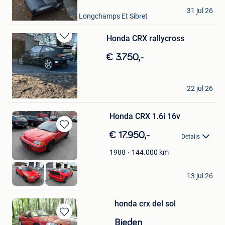
Andrelaurentmarvie
31 jul 26
Bastogne + Partie De Longchamps Et Sibret
Honda CRX rallycross
Bewaren
in
€ 3.750,-
Mijn
Favorieten
carlo
22 jul 26
Turnhout
Honda CRX 1.6i 16v
Bewaren
€ 17.950,-
Details
in
Mijn
144.000
km
1988
Favorieten
dc cars
13 jul 26
Dendermonde
honda crx del sol
Bewaren
Bieden