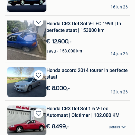
in
benoit
Mijn
16 jun 26
Fosses-La-Ville
Favorieten
Honda CRX Del Sol V-TEC 1993 | In
Bewaren
perfecte staat | 153000 km
in
Mijn
€ 12.900,-
Favorieten
Nuga Best
153.000
km
1993
14 jun 26
Duffel
Honda accord 2014 tourer in perfecte
staat
Bewaren
in
€ 8.000,-
antiekquita
Mijn
12 jun 26
Wervik
Favorieten
Honda CRX Del Sol 1.6 V-Tec
Automaat | Oldtimer | 102.000 KM
Bewaren
in
€ 8.499,-
Details
Mijn
Sasha Motors BV