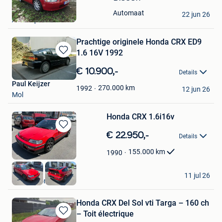
in
pat
Automaat
Mijn
22 jun 26
Antwerpen
Favorieten
Prachtige originele Honda CRX ED9
1.6 16V 1992
Bewaren
in
€ 10.900,-
Details
Mijn
Paul Keijzer
Favorieten
270.000
km
1992
12 jun 26
Mol
Honda CRX 1.6i16v
Bewaren
€ 22.950,-
Details
in
Mijn
155.000
km
1990
Favorieten
dc cars
11 jul 26
Dendermonde
Honda CRX Del Sol vti Targa – 160 ch
– Toit électrique
Bewaren