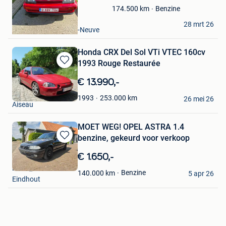
Favorieten
Benzine
174.500
km
gemal
28 mrt 26
Ottignies-Louvain-La-Neuve
Honda CRX Del Sol VTi VTEC 160cv
1993 Rouge Restaurée
Bewaren
in
€ 13.990,-
Mijn
Foxxx
Favorieten
253.000
km
1993
26 mei 26
Aiseau
MOET WEG! OPEL ASTRA 1.4
benzine, gekeurd voor verkoop
Bewaren
in
€ 1.650,-
Mijn
Karel_VG
Favorieten
Benzine
140.000
km
5 apr 26
Eindhout