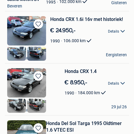
Favorieten
102.000
km
1995
Gisteren
Beveren
Honda CRX 1.6i 16v met historiek!
Bewaren
€ 24.950,-
Details
in
Mijn
106.000
km
1990
Favorieten
dc cars
Eergisteren
Dendermonde
Honda CRX 1.4
Bewaren
€ 8.950,-
Details
in
Mijn
184.000
km
1990
Favorieten
dc cars
29 jul 26
Dendermonde
Honda Del Sol Targa 1995 Oldtimer
1.6 VTEC ESI
Bewaren