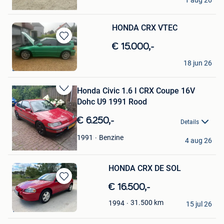
1 aug 26
Court-Saint-Etienne
HONDA CRX VTEC
Bewaren
€ 15.000,-
in
lollibol
Mijn
18 jun 26
Brussel
Favorieten
Honda Civic 1.6 I CRX Coupe 16V
Bewaren
Dohc U9 1991 Rood
in
Mijn
€ 6.250,-
Details
Favorieten
Cs
Benzine
1991
4 aug 26
Kapellen
HONDA CRX DE SOL
Bewaren
€ 16.500,-
in
SMARTINO
31.500
km
1994
Mijn
15 jul 26
Wanze
Favorieten