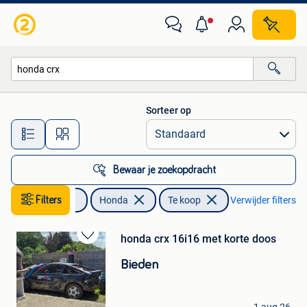
Honda
Sorteer op
Alle afstanden…
Bewaar je zoekopdracht
Auto's
Filters
Honda
Te koop
Verwijder filters
honda crx 16i16 met korte doos
Bewaren
in
Bieden
Mijn
Favorieten
scale