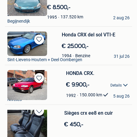
in
€ 8.500,-
Mijn
LL
Favorieten
137.520
km
1995
2 aug 26
Begijnendijk
Honda CRX del sol VTI-E
Bewaren
€ 25.000,-
in
Wesley
Benzine
1994
Mijn
31 jul 26
Sint-Lievens-Houtem + Deel Oombergen
Favorieten
HONDA CRX.
Bewaren
€ 9.900,-
Details
in
wilmotte eddy
Mijn
150.000
km
1992
5 aug 26
Nivelles
Favorieten
Sièges crx ee8 en cuir
Bewaren
in
€ 450,-
Mijn
Favorieten