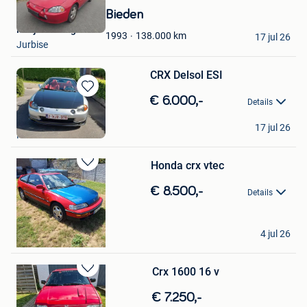
in
Bieden
Mijn
Marjorie Brognez
Favorieten
138.000
km
1993
17 jul 26
Jurbise
CRX Delsol ESI
Bewaren
€ 6.000,-
Details
in
Thierry
Mijn
17 jul 26
Rotheux-Rimiere
Favorieten
Honda crx vtec
Bewaren
in
€ 8.500,-
Details
Mijn
Favorieten
nours
4 jul 26
Frameries
Crx 1600 16 v
Bewaren
in
€ 7.250,-
Mijn