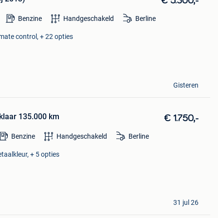
€ 5.300,-
Benzine
Handgeschakeld
Berline
mate control, + 22 opties
Gisteren
fklaar 135.000 km
€ 1.750,-
Benzine
Handgeschakeld
Berline
taalkleur, + 5 opties
31 jul 26