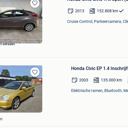
Bewaren
2013
152.808
km
in
Mijn
Cruise Control, Parkeercamera, Cli
Favorieten
n Dessel
Honda Civic EP 1.4 Inschrij
Bewaren
2003
135.000
km
in
Mijn
Elektrische ramen, Bluetooth, Me
Favorieten
en