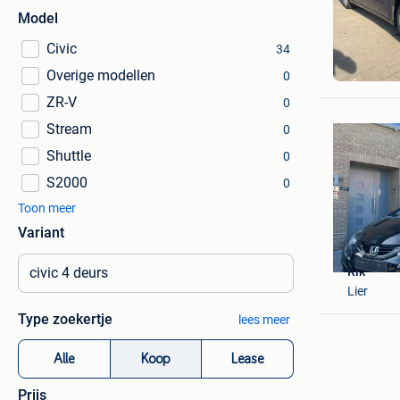
Model
Civic
34
rahmon
Overige modellen
Paal
0
ZR-V
0
Stream
0
Shuttle
0
S2000
0
Toon meer
Variant
Rik
Lier
Type zoekertje
lees meer
Alle
Koop
Lease
Prijs