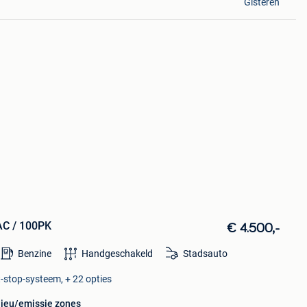
Gisteren
AC / 100PK
€ 4.500,-
Benzine
Handgeschakeld
Stadsauto
t-stop-systeem, + 22 opties
lieu/emissie zones