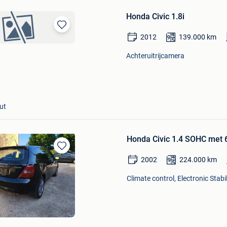
Honda Civic 1.8i
Bewaren
2012
139.000
km
in
Mijn
Achteruitrijcamera
Favorieten
ut
Honda Civic 1.4 SOHC met 6
Bewaren
2002
224.000
km
in
Mijn
Climate control, Electronic Stab
Favorieten