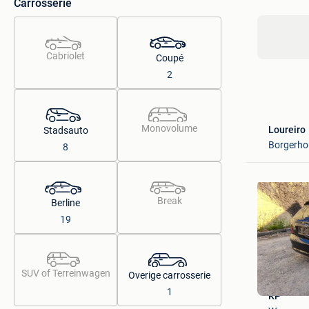
Carrosserie
Cabriolet
Coupé
2
Monovolume
Loureiro
Stadsauto
Borgerho
8
Break
Berline
19
SUV of Terreinwagen
Overige carrosserie
1
KP