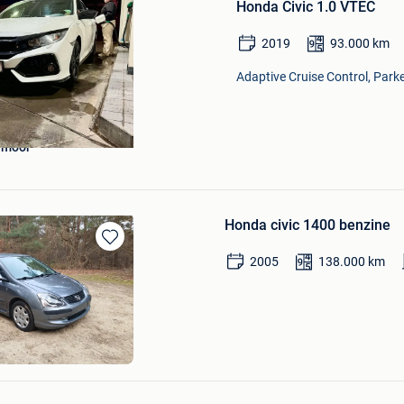
Honda Civic 1.0 VTEC
Mijn
Favorieten
2019
93.000
km
Adaptive Cruise Control, Park
 moor
Honda civic 1400 benzine
Bewaren
2005
138.000
km
in
Mijn
Favorieten
c