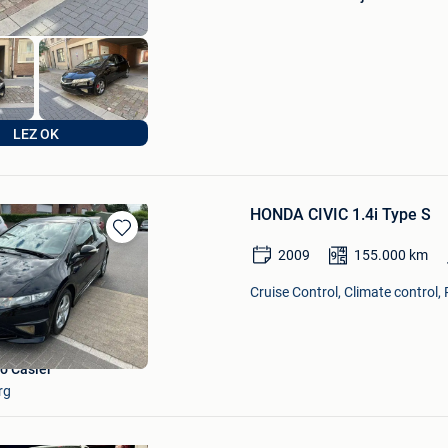
LEZ OK
HONDA CIVIC 1.4i Type S
Bewaren
2009
155.000
km
in
Mijn
Cruise Control, Climate control,
Favorieten
o Casier
rg
Bewaren
in