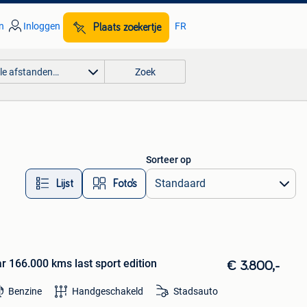
n
Inloggen
FR
Plaats zoekertje
lle afstanden…
Zoek
Sorteer op
Lijst
Foto’s
 166.000 kms last sport edition
€ 3.800,-
Benzine
Handgeschakeld
Stadsauto