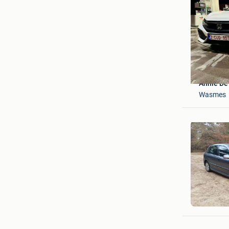
Annie De
Wasmes
Debie Lu
Mol