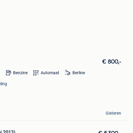
€ 800,-
Benzine
Automaat
Berline
ling
Gisteren
bj 2013)