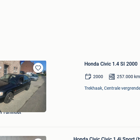
Honda Civic 1.4 SI 2000
Bewaren
2000
257.000
km
in
Mijn
Trekhaak, Centrale vergrende
Favorieten
n Turnhout
Honda Civic Civic 1.4i Sport (