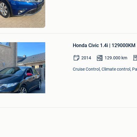
Mijn
Favorieten
Bewaren
in
Honda Civic 1.4i | 129000KM 
Mijn
Favorieten
2014
129.000
km
Cruise Control, Climate control, P