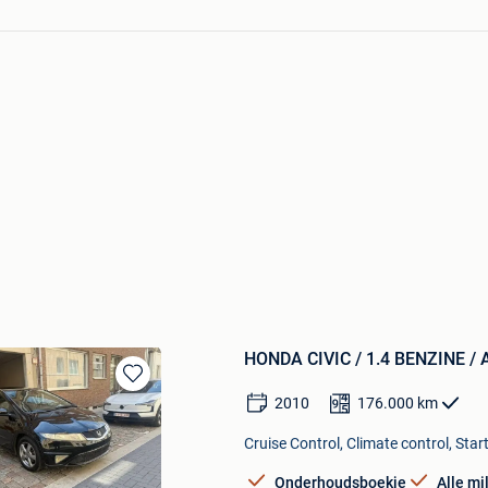
HONDA CIVIC / 1.4 BENZINE / 
Bewaren
2010
176.000
km
in
Mijn
Cruise Control, Climate control, Star
Favorieten
Onderhoudsboekje
Alle mi