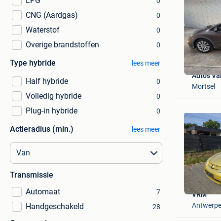
LPG
0
CNG (Aardgas)
0
Waterstof
0
Overige brandstoffen
0
Type hybride
lees meer
Auto's Va
Half hybride
0
Mortsel
Volledig hybride
0
Plug-in hybride
0
Actieradius (min.)
lees meer
Transmissie
Automaat
7
VRM
Antwerp
Handgeschakeld
28