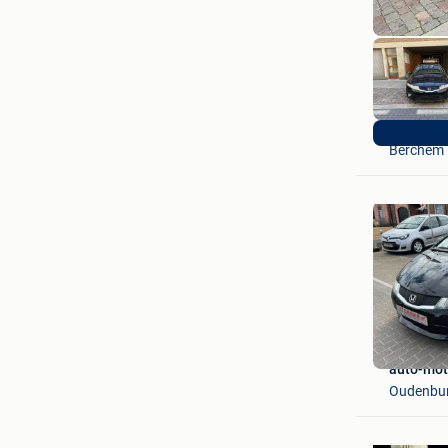
MCS
Berchem
auto-mot
Oudenbu