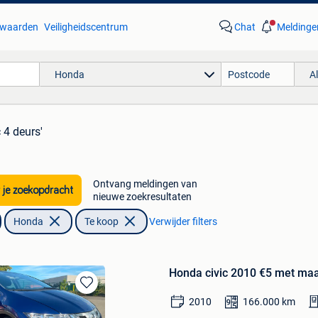
waarden
Veiligheidscentrum
Chat
Meldinge
Honda
A
c 4 deurs'
Ontvang meldingen van
 je zoekopdracht
nieuwe zoekresultaten
Honda
Te koop
Verwijder filters
Honda civic 2010 €5 met maar
Bewaren
2010
166.000
km
in