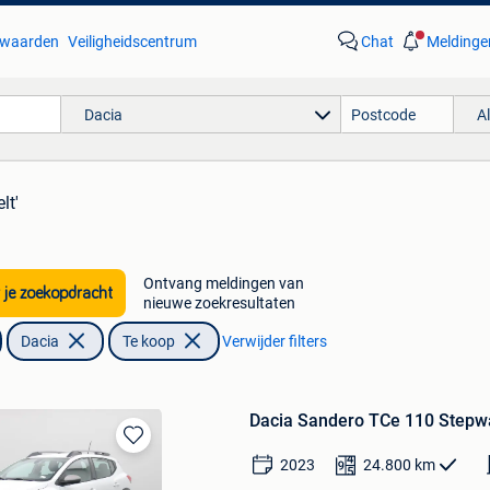
waarden
Veiligheidscentrum
Chat
Meldinge
Dacia
A
lt'
Ontvang meldingen van
 je zoekopdracht
nieuwe zoekresultaten
Dacia
Te koop
Verwijder filters
Dacia Sandero TCe 110 Stepw
Bewaren
2023
24.800
km
in