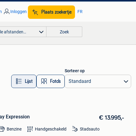
n
Inloggen
FR
Plaats zoekertje
lle afstanden…
Zoek
Sorteer op
Lijst
Foto’s
ay Expression
€ 13.995,-
Benzine
Handgeschakeld
Stadsauto