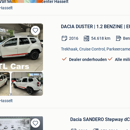
Van Mossel Used Cars Center Hasselt
Hasselt
DACIA DUSTER | 1.2 BENZINE | 
Bewaren
2016
54.618
km
Ben
in
Mijn
Trekhaak, Cruise Control, Parkeercame
Favorieten
Dealer onderhouden
Alle mi
AutoTrade Hasselt
Hasselt
Dacia SANDERO Stepway dCi
Bewaren