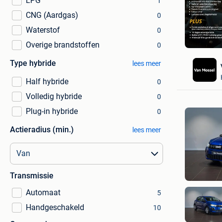
LPG
1
CNG (Aardgas)
0
Waterstof
0
Overige brandstoffen
0
Type hybride
lees meer
Half hybride
0
Volledig hybride
0
Plug-in hybride
0
Actieradius (min.)
lees meer
Transmissie
Automaat
5
Handgeschakeld
10