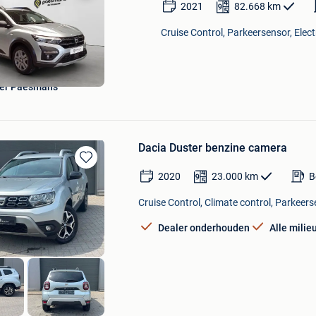
Bewaren
2021
82.668
km
in
Mijn
Cruise Control, Parkeersensor, Elect
Favorieten
ter Paesmans
Dacia Duster benzine camera
Bewaren
2020
23.000
km
B
in
Mijn
Cruise Control, Climate control, Parkeers
Favorieten
Dealer onderhouden
Alle milie
Tom