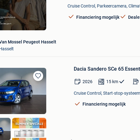
Mijn
Cruise Control, Parkeercamera, Climat
Favorieten
Financiering mogelijk
Deale
Van Mossel Peugeot Hasselt
Hasselt
Dacia Sandero SCe 65 Essenti
2026
15
km
Bewaren
in
Cruise Control, Start-stop-systeem
Mijn
Favorieten
Financiering mogelijk