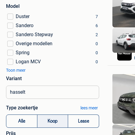
Model
Duster
7
Sandero
6
Sandero Stepway
2
Overige modellen
0
Spring
0
Logan MCV
0
Toon meer
Variant
Type zoekertje
lees meer
Alle
Koop
Lease
Prijs