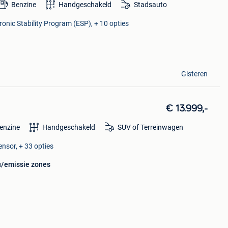
Benzine
Handgeschakeld
Stadsauto
ronic Stability Program (ESP), + 10 opties
Gisteren
€ 13.999,-
enzine
Handgeschakeld
SUV of Terreinwagen
ensor, + 33 opties
u/emissie zones