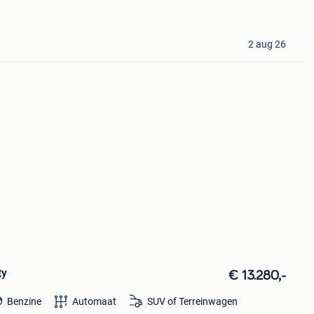
2 aug 26
ty
€ 13.280,-
Benzine
Automaat
SUV of Terreinwagen