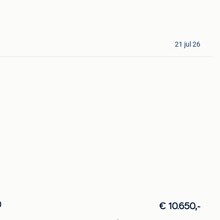
21 jul 26
0
€ 10.650,-