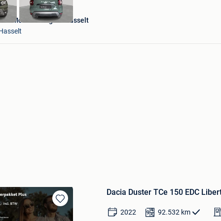
Van Mossel Peugeot Hasselt
Hasselt
Dacia Duster TCe 150 EDC Liber
Bewaren
2022
92.532
km
in