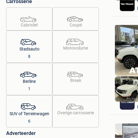
Carrosserie
Cabriolet
Coupé
Monovolume
Stadsauto
8
Break
Berline
1
Overige carrosserie
SUV of Terreinwagen
6
Adverteerder