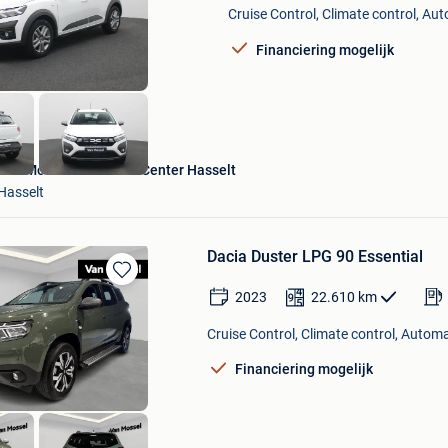
Mijn
Cruise Control, Climate control, Au
Favorieten
Financiering mogelijk
Van Mossel Used Cars Center Hasselt
Hasselt
Dacia Duster LPG 90 Essential
Bewaren
2023
22.610
km
in
Mijn
Cruise Control, Climate control, Automa
Favorieten
Financiering mogelijk