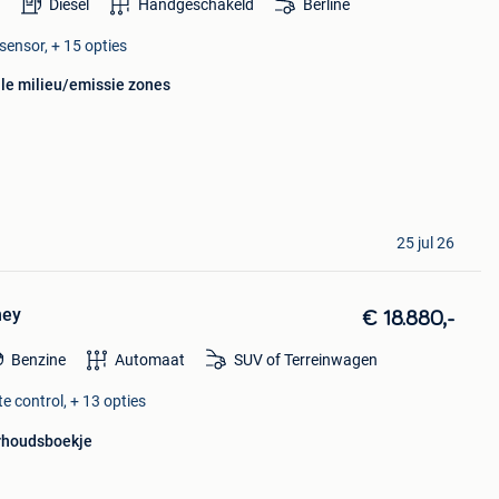
Diesel
Handgeschakeld
Berline
sensor, + 15 opties
lle milieu/emissie zones
25 jul 26
ney
€ 18.880,-
Benzine
Automaat
SUV of Terreinwagen
e control, + 13 opties
rhoudsboekje