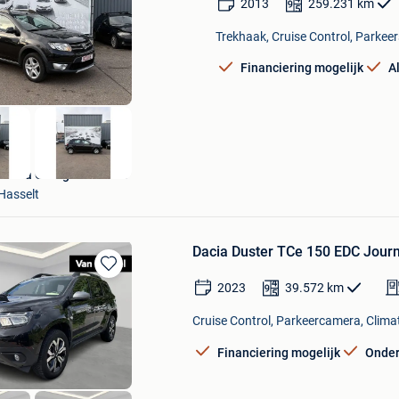
2013
259.231
km
in
Mijn
Trekhaak, Cruise Control, Parkeer
Favorieten
Financiering mogelijk
A
Skoda Garage Peusens
Hasselt
Dacia Duster TCe 150 EDC Jour
Bewaren
2023
39.572
km
in
Mijn
Cruise Control, Parkeercamera, Climat
Favorieten
Financiering mogelijk
Onde