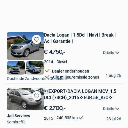
Dacia Logan | 1.5Dci | Navi | Break |
Ac | Garantie |
Bewaren
in
€ 4.750,-
Details
Mijn
Favorieten
Diesel
2014
Dealer onderhouden
Emmanuell
1 aug 26
Alle milieu/emissie zones
Oostende Zandvoorde +Oostende
🆕EXPORT•DACIA LOGAN MCV_1.5
DCI (74CH)_2015💢EUR.5B_A/C💢
Bewaren
in
€ 2.700,-
Details
Mijn
Jad Services
Favorieten
240.535
km
2015
28 jul 26
Sombreffe