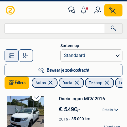
Dacia
Sorteer op
Alle afstanden…
Bewaar je zoekopdracht
Filters
Auto's
Dacia
Te koop
Log
Dacia logan MCV 2016
Bewaren
in
€ 5.490,-
Details
Mijn
Favorieten
35.000
km
2016
Santy Lopomo