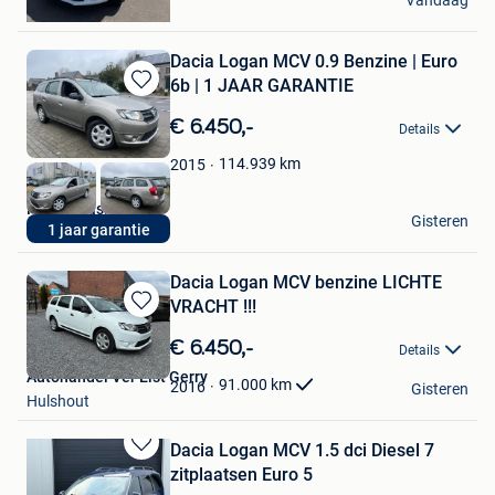
Vandaag
Boussu
Dacia Logan MCV 0.9 Benzine | Euro
6b | 1 JAAR GARANTIE
Bewaren
in
€ 6.450,-
Details
Mijn
Favorieten
114.939
km
2015
Rizq Occasions BV
Gisteren
1 jaar garantie
Brecht
Dacia Logan MCV benzine LICHTE
VRACHT !!!
Bewaren
in
€ 6.450,-
Details
Mijn
Autohandel Ver Elst Gerry
Favorieten
91.000
km
2016
Gisteren
Hulshout
Dacia Logan MCV 1.5 dci Diesel 7
Bewaren
zitplaatsen Euro 5
in