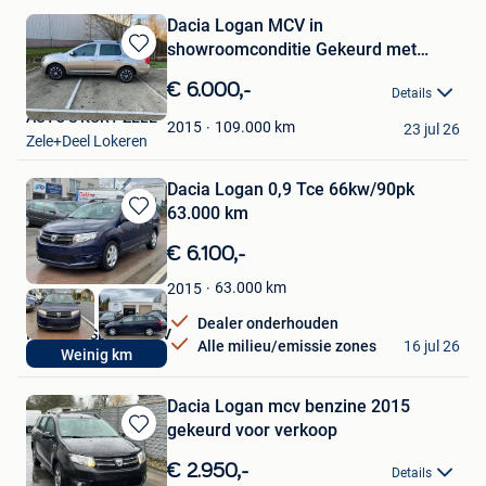
Dacia Logan MCV in
showroomconditie Gekeurd met
Bewaren
Garantie
in
€ 6.000,-
Details
Mijn
AUTO'S KURT ZELE
Favorieten
109.000
km
2015
23 jul 26
Zele+Deel Lokeren
Dacia Logan 0,9 Tce 66kw/90pk
63.000 km
Bewaren
in
€ 6.100,-
Mijn
Favorieten
63.000
km
2015
Dealer onderhouden
IMPERIA SERVICE BV
Alle milieu/emissie zones
16 jul 26
Weinig km
Rumst
Dacia Logan mcv benzine 2015
gekeurd voor verkoop
Bewaren
in
€ 2.950,-
Details
Mijn