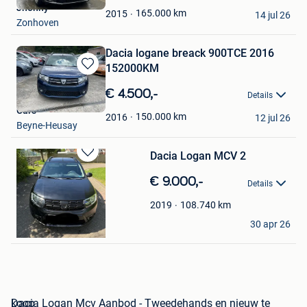
Jhonny
Favorieten
165.000
km
2015
14 jul 26
Zonhoven
Dacia logane breack 900TCE 2016
152000KM
Bewaren
in
€ 4.500,-
Details
Mijn
Cars
Favorieten
150.000
km
2016
12 jul 26
Beyne-Heusay
Dacia Logan MCV 2
Bewaren
in
€ 9.000,-
Details
Mijn
Favorieten
108.740
km
2019
Bart Moerman
30 apr 26
Berlaar
Dacia Logan Mcv Aanbod - Tweedehands en nieuw te koop