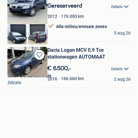
Mijn
Gereserveerd
Details
Favorieten
179.000
km
2012
Alle milieu/emissie zones
RM AUTO
5 aug 26
Haacht
Dacia Logan MCV 0,9 Tce
stationwagen AUTOMAAT
Bewaren
in
€ 6.500,-
Details
Mijn
Sasse Bandencentrale
Favorieten
166.660
km
2016
2 aug 26
Zelzate