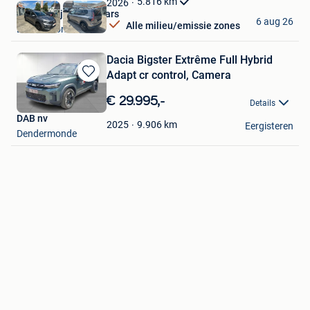
5.816
km
2026
Autobedrijf Dendercars
6 aug 26
Alle milieu/emissie zones
Dendermonde
Dacia Bigster Extrême Full Hybrid
Adapt cr control, Camera
Bewaren
in
€ 29.995,-
Details
Mijn
DAB nv
Favorieten
9.906
km
2025
Eergisteren
Dendermonde