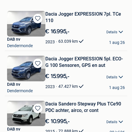
Dacia Jogger EXPRESSION 7pl. TCe
110
Bewaren
in
€ 16.995,-
Details
Mijn
DAB nv
Favorieten
63.039
km
2023
1 aug 26
Dendermonde
Dacia Jogger EXPRESSION 5pl. ECO-
G 100 Sensoren, GPS en aut
Bewaren
in
€ 15.995,-
Details
Mijn
DAB nv
Favorieten
47.427
km
2023
1 aug 26
Dendermonde
Dacia Sandero Stepway Plus TCe90
PDC achter, airco, cr cont
Bewaren
in
€ 10.995,-
Details
Mijn
DAB nv
Favorieten
72.888
km
2015