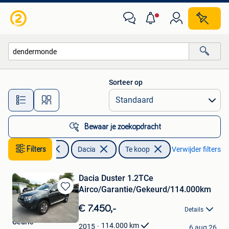
Dacia
Sorteer op
Alle afstanden…
Bewaar je zoekopdracht
Filters
Auto's
Dacia
Te koop
Verwijder filters
Dacia Duster 1.2TCe
Airco/Garantie/Gekeurd/114.000km
Bewaren
in
€ 7.450,-
Details
Mijn
Cedric
Favorieten
114.000
km
2015
6 aug 26