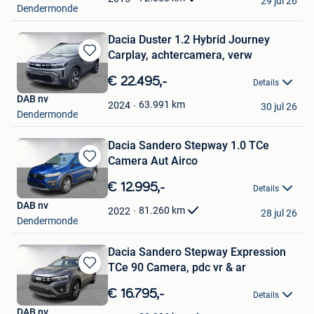
29 jul 26
Dendermonde
Dacia Duster 1.2 Hybrid Journey
Carplay, achtercamera, verw
Bewaren
in
€ 22.495,-
Details
Mijn
DAB nv
Favorieten
63.991
km
2024
30 jul 26
Dendermonde
Dacia Sandero Stepway 1.0 TCe
Camera Aut Airco
Bewaren
in
€ 12.995,-
Details
Mijn
DAB nv
Favorieten
81.260
km
2022
28 jul 26
Dendermonde
Dacia Sandero Stepway Expression
TCe 90 Camera, pdc vr & ar
Bewaren
in
€ 16.795,-
Details
Mijn
DAB nv
Favorieten