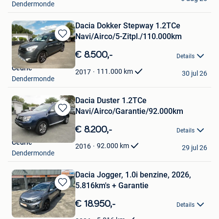
Dendermonde
Dacia Dokker Stepway 1.2TCe
Navi/Airco/5-Zitpl./110.000km
Bewaren
in
€ 8.500,-
Details
Mijn
Cedric
Favorieten
111.000
km
2017
30 jul 26
Dendermonde
Dacia Duster 1.2TCe
Navi/Airco/Garantie/92.000km
Bewaren
in
€ 8.200,-
Details
Mijn
Cedric
Favorieten
92.000
km
2016
29 jul 26
Dendermonde
Dacia Jogger, 1.0i benzine, 2026,
5.816km's + Garantie
Bewaren
in
€ 18.950,-
Details
Mijn
Favorieten