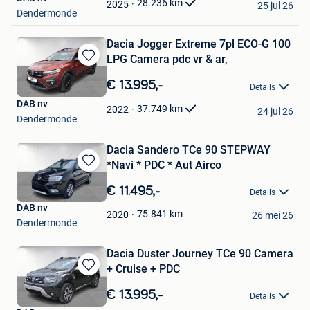
28.236
km
2025
25 jul 26
Dendermonde
Dacia Jogger Extreme 7pl ECO-G 100
LPG Camera pdc vr & ar,
Bewaren
in
€ 13.995,-
Details
Mijn
DAB nv
Favorieten
37.749
km
2022
24 jul 26
Dendermonde
Dacia Sandero TCe 90 STEPWAY
*Navi * PDC * Aut Airco
Bewaren
in
€ 11.495,-
Details
Mijn
DAB nv
Favorieten
75.841
km
2020
26 mei 26
Dendermonde
Dacia Duster Journey TCe 90 Camera
+ Cruise + PDC
Bewaren
in
€ 13.995,-
Details
Mijn