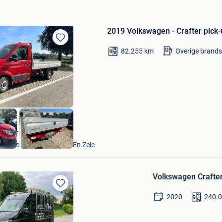
2019 Volkswagen - Crafter pick-
Bewaren
82.255
km
Overige brands
in
Mijn
Favorieten
VAVATO Auctions
Lokeren+Deel Overmere En Zele
Volkswagen Crafte
Bewaren
2020
240.
in
Mijn
Favorieten