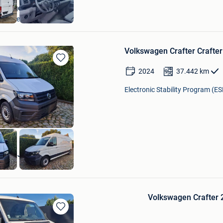
Garage Vercruyssen
Belsele
Volkswagen Crafter Crafter
Bewaren
2024
37.442
km
in
Mijn
Electronic Stability Program (ES
Favorieten
DEL JOS SCREURS
Volkswagen Crafter 
Bewaren