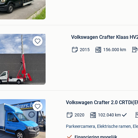
Humbeeck
en
Volkswagen Crafter Klaas HV
Bewaren
2015
156.000
km
in
Mijn
Favorieten
cks
Volkswagen Crafter 2.0 CRTDi
Bewaren
2020
102.040
km
in
Mijn
Parkeercamera, Elektrische ramen, Elek
Favorieten
Financiering mogelijk