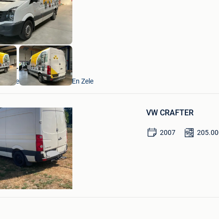
Mijn
Favorieten
VAVATO Auctions
Lokeren+Deel Overmere En Zele
Bewaren
in
VW CRAFTER
Mijn
Favorieten
2007
205.00