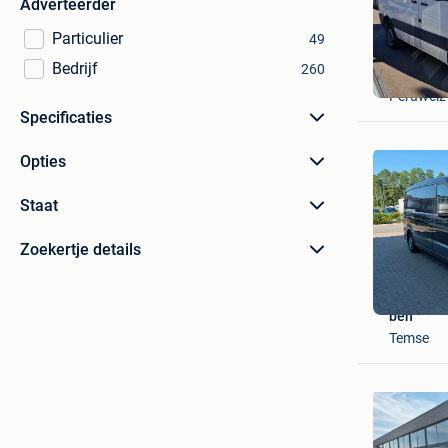
Adverteerder
Particulier
49
Bedrijf
260
ETS BH 
Peruwelz
Specificaties
Opties
Staat
Zoekertje details
ben
Temse