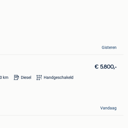
Gisteren
€ 5.800,-
0
km
Diesel
Handgeschakeld
Vandaag