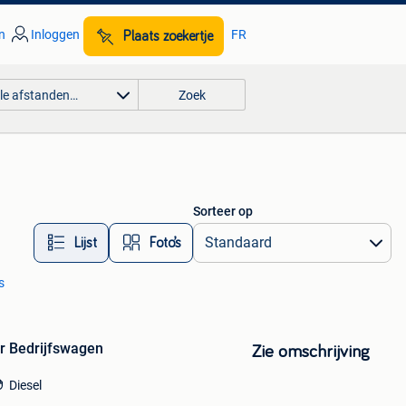
n
Inloggen
FR
Plaats zoekertje
lle afstanden…
Zoek
Sorteer op
Lijst
Foto’s
s
r Bedrijfswagen
Zie omschrijving
Diesel