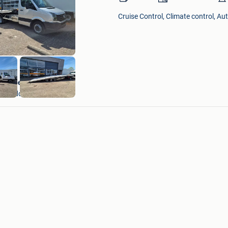
in
Mijn
Cruise Control, Climate control, Au
Favorieten
Autobedrijf Rif B.V.
Hoofddorp