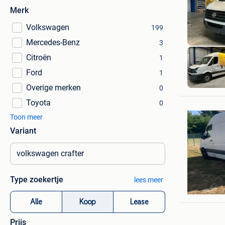
Merk
Volkswagen
199
Mercedes-Benz
3
Citroën
1
Ford
1
Overige merken
0
Toyota
0
Toon meer
Variant
Type zoekertje
jan
lees meer
Beverlo
Alle
Koop
Lease
Prijs