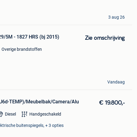
3 aug 26
29/5M - 1827 HRS (bj 2015)
Zie omschrijving
Overige brandstoffen
Vandaag
(EU6d-TEMP)/Meubelbak/Camera/Alu
€ 19.800,-
Diesel
Handgeschakeld
trische buitenspiegels, + 3 opties