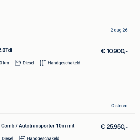
2 aug 26
2.0Tdi
€ 10.900,-
0
km
Diesel
Handgeschakeld
Gisteren
 Combi/ Autotransporter 10m mit
€ 25.950,-
Diesel
Handgeschakeld