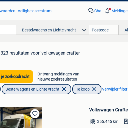
waarden
Veiligheidscentrum
Chat
Meldinge
Bestelwagens en Lichte vracht
A
323 resultaten
voor 'volkswagen crafter'
Ontvang meldingen van
 je zoekopdracht
nieuwe zoekresultaten
Bestelwagens en Lichte vracht
Te koop
Verwijder filter
Volkswagen Crafte
Bewaren
355.445
km
in