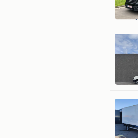
Jef Van
Grimberg
Rene Tru
Heffen