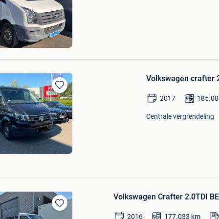
in
Mijn
Favorieten
MOTORS VIEUX CONDE
Volkswagen crafter 
Bewaren
2017
185.00
in
Mijn
Centrale vergrendeling
Favorieten
Volkswagen Crafter 2.0TDI BE
Bewaren
2016
177.033
km