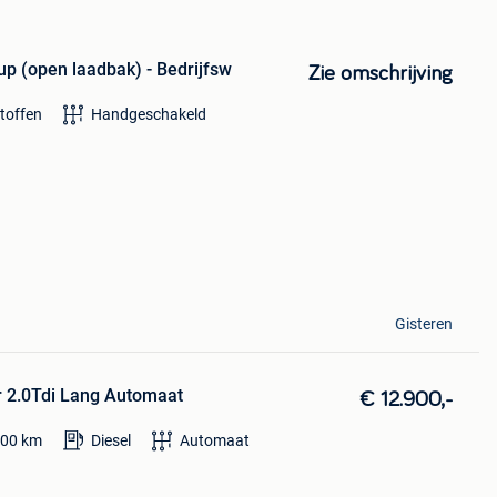
up (open laadbak) - Bedrijfsw
Zie omschrijving
toffen
Handgeschakeld
Gisteren
r 2.0Tdi Lang Automaat
€ 12.900,-
000
km
Diesel
Automaat