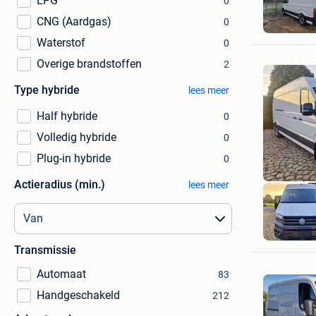
LPG
0
CNG (Aardgas)
0
Waterstof
0
Overige brandstoffen
2
Type hybride
lees meer
Half hybride
0
Volledig hybride
0
Plug-in hybride
0
Actieradius (min.)
lees meer
AUTOHAN
Wellen
Transmissie
Automaat
83
Handgeschakeld
212