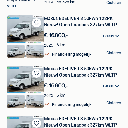
Favorieten
48.628
km
2019
Gisteren
Vuren
Maxus EDELIVER 3 50kWh 122PK
Nieuw! Open Laadbak 327km WLTP
Bewaren
in
€ 16.800,-
Details
Mijn
Favorieten
6
km
2025
Boss Vans
Gisteren
Financiering mogelijk
VELDHOVEN
Maxus EDELIVER 3 50kWh 122PK
Nieuw! Open Laadbak 327km WLTP
Bewaren
in
€ 16.800,-
Details
Mijn
Favorieten
5
km
2025
Boss Vans
Gisteren
Financiering mogelijk
VELDHOVEN
Maxus EDELIVER 3 50kWh 122PK
Nieuw! Open Laadbak 327km WLTP