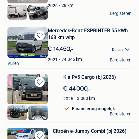
Favorieten
28
km
2026
BAS World
Eergisteren
Veghel
Mercedes-Benz ESPRINTER 55 kWh
168 km wltp
Bewaren
in
€ 14.450,-
Details
Mijn
Kleyn Vans B.V.
Favorieten
74.346
km
2021
Eergisteren
Vuren
Kia Pv5 Cargo (bj 2026)
Bewaren
€ 44.000,-
in
3.000
km
2026
Mijn
Favorieten
Financiering mogelijk
Carrect Vilvoorde
Eergisteren
Vilvoorde
Citroën ë-Jumpy Combi (bj 2026)