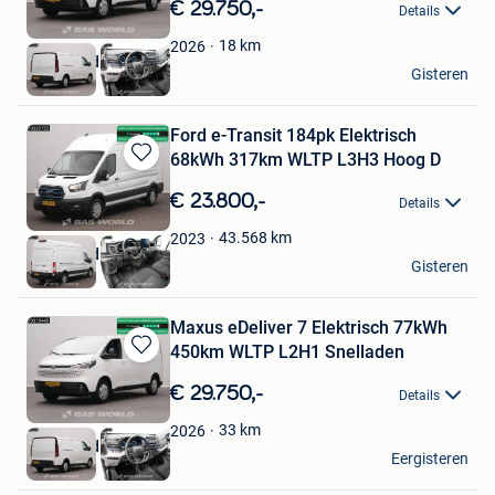
in
€ 29.750,-
Details
Mijn
Favorieten
18
km
2026
BAS World
Gisteren
Veghel
Ford e-Transit 184pk Elektrisch
68kWh 317km WLTP L3H3 Hoog D
Bewaren
in
€ 23.800,-
Details
Mijn
Favorieten
43.568
km
2023
BAS World
Gisteren
Veghel
Maxus eDeliver 7 Elektrisch 77kWh
450km WLTP L2H1 Snelladen
Bewaren
in
€ 29.750,-
Details
Mijn
Favorieten
33
km
2026
BAS World
Eergisteren
Veghel