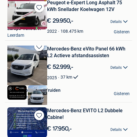
Peugeot e-Expert Long Asphalt 75
kWh Snellader Koelwagen 12V
Bewaren
in
€ 29.950,-
Details
Mijn
Europe-Vans B.V.
Favorieten
108.475
km
2022
Gisteren
Leerdam
Mercedes-Benz eVito Panel 66 kWh
Bewaren
L2 Actieve afstandsassisten
in
Mijn
€ 52.999,-
Details
Favorieten
37
km
2025
Claes & Zonen Sint-Truiden
Gisteren
Sint-Truiden
Mercedes-Benz EVITO L2 Dubbele
Cabine!
Bewaren
in
€ 17.950,-
Details
Mijn
Kleyn Vans B.V.