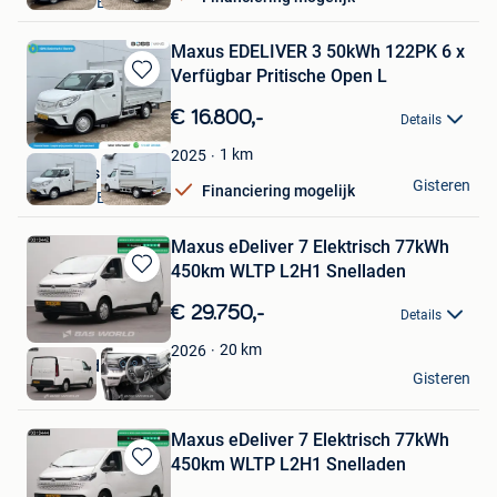
VELDHOVEN
Maxus EDELIVER 3 50kWh 122PK 6 x
Verfügbar Pritische Open L
Bewaren
in
€ 16.800,-
Details
Mijn
Favorieten
1
km
2025
Boss Vans
Gisteren
Financiering mogelijk
VELDHOVEN
Maxus eDeliver 7 Elektrisch 77kWh
450km WLTP L2H1 Snelladen
Bewaren
in
€ 29.750,-
Details
Mijn
Favorieten
20
km
2026
BAS World
Gisteren
Veghel
Maxus eDeliver 7 Elektrisch 77kWh
450km WLTP L2H1 Snelladen
Bewaren