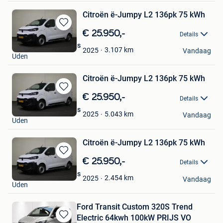
Citroën ë-Jumpy L2 136pk 75 kWh
Bewaren
€ 25.950,-
Details
in
Derks Bedrijfswagens
Mijn
3.107
km
2025
Vandaag
Uden
Favorieten
Citroën ë-Jumpy L2 136pk 75 kWh
Bewaren
€ 25.950,-
Details
in
Derks Bedrijfswagens
Mijn
5.043
km
2025
Vandaag
Uden
Favorieten
Citroën ë-Jumpy L2 136pk 75 kWh
Bewaren
€ 25.950,-
Details
in
Derks Bedrijfswagens
Mijn
2.454
km
2025
Vandaag
Uden
Favorieten
Ford Transit Custom 320S Trend
Electric 64kwh 100kW PRIJS VO