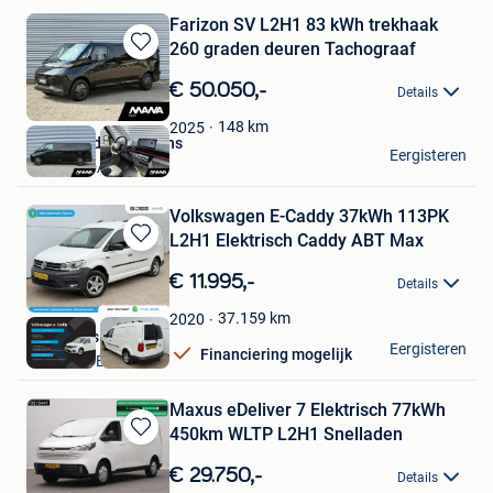
Farizon SV L2H1 83 kWh trekhaak
260 graden deuren Tachograaf
Bewaren
in
€ 50.050,-
Details
Mijn
Favorieten
148
km
2025
MANA Bedrijfswagens
Eergisteren
ROOSENDAAL
Volkswagen E-Caddy 37kWh 113PK
L2H1 Elektrisch Caddy ABT Max
Bewaren
in
€ 11.995,-
Details
Mijn
Favorieten
37.159
km
2020
Boss Vans
Eergisteren
Financiering mogelijk
VELDHOVEN
Maxus eDeliver 7 Elektrisch 77kWh
450km WLTP L2H1 Snelladen
Bewaren
in
€ 29.750,-
Details
Mijn