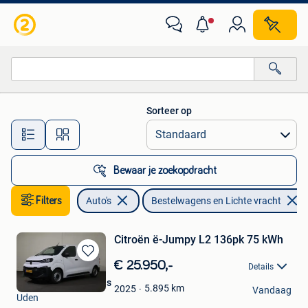
Bestelwagens en Lichte vracht
Sorteer op
Alle afstanden…
Bewaar je zoekopdracht
Filters
Auto's
Bestelwagens en Lichte vracht
Citroën ë-Jumpy L2 136pk 75 kWh
Bewaren
€ 25.950,-
Details
in
Derks Bedrijfswagens
Mijn
5.895
km
2025
Vandaag
Uden
Favorieten