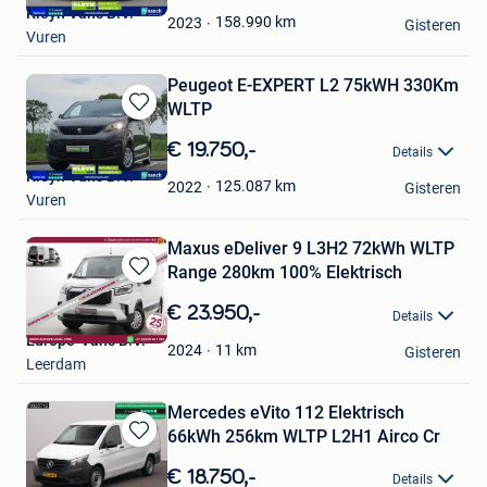
Kleyn Vans B.V.
Favorieten
158.990
km
2023
Gisteren
Vuren
Peugeot E-EXPERT L2 75kWH 330Km
WLTP
Bewaren
in
€ 19.750,-
Details
Mijn
Kleyn Vans B.V.
Favorieten
125.087
km
2022
Gisteren
Vuren
Maxus eDeliver 9 L3H2 72kWh WLTP
Range 280km 100% Elektrisch
Bewaren
in
€ 23.950,-
Details
Mijn
Europe-Vans B.V.
Favorieten
11
km
2024
Gisteren
Leerdam
Mercedes eVito 112 Elektrisch
66kWh 256km WLTP L2H1 Airco Cr
Bewaren
in
€ 18.750,-
Details