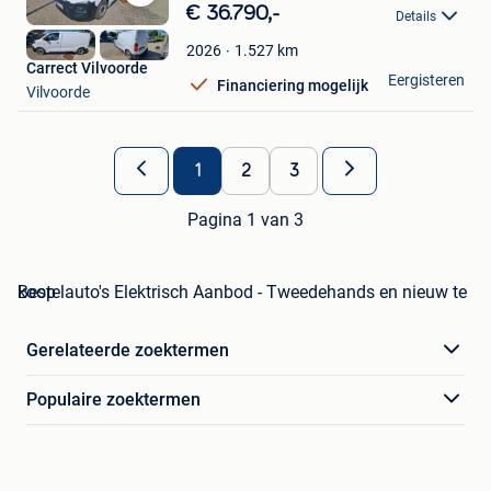
Bewaren
€ 36.790,-
Details
in
Mijn
1.527
km
2026
Carrect Vilvoorde
Favorieten
Eergisteren
Financiering mogelijk
Vilvoorde
1
2
3
Pagina 1 van 3
Bestelauto's Elektrisch Aanbod - Tweedehands en nieuw te koop
Gerelateerde zoektermen
Populaire zoektermen