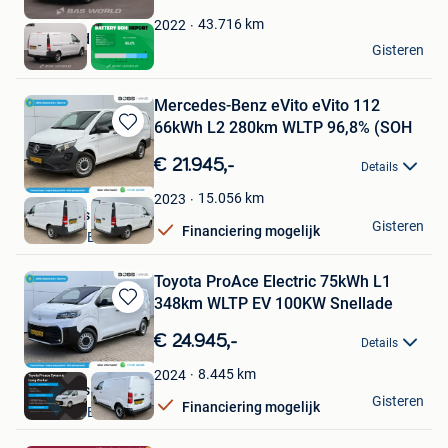
Mijn
Favorieten
43.716
km
2022
BAS World
Gisteren
Veghel
Mercedes-Benz eVito eVito 112
66kWh L2 280km WLTP 96,8% (SOH
Bewaren
in
€ 21.945,-
Details
Mijn
Favorieten
15.056
km
2023
Boss Vans
Gisteren
Financiering mogelijk
VELDHOVEN
Toyota ProAce Electric 75kWh L1
348km WLTP EV 100KW Snellade
Bewaren
in
€ 24.945,-
Details
Mijn
Favorieten
8.445
km
2024
Boss Vans
Gisteren
Financiering mogelijk
VELDHOVEN