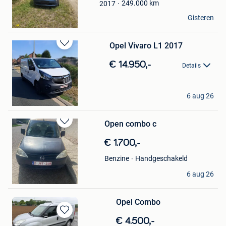
Favorieten
249.000
km
2017
jurgen
Gisteren
Olen
Opel Vivaro L1 2017
Bewaren
in
€ 14.950,-
Details
Mijn
Favorieten
Lommel
6 aug 26
Lommel
Open combo c
Bewaren
in
€ 1.700,-
Mijn
Favorieten
Handgeschakeld
Benzine
Emanuel
6 aug 26
Mol
Opel Combo
Bewaren
€ 4.500,-