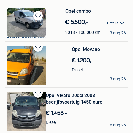
Opel combo
Bewaren
€ 5.500,-
Details
in
Hendrickx
Mijn
100.000
km
2018
3 aug 26
Zoersel & Deel Brecht
Favorieten
Opel Movano
Bewaren
in
€ 1.200,-
Mijn
Favorieten
Diesel
sven de winter
3 aug 26
Bornem
Opel Vivaro 20dci 2008
Bewaren
bedrijfsvoertuig 1450 euro
in
Mijn
€ 1.458,-
Favorieten
jean
Diesel
6 aug 26
Chatelet