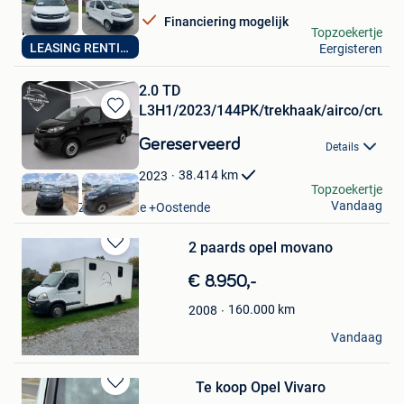
Financiering mogelijk
MrLease
Topzoekertje
LEASING RENTING
Eergisteren
Hooglede
2.0 TD
L3H1/2023/144PK/trekhaak/airco/cruis
Bewaren
in
Gereserveerd
Details
Mijn
Favorieten
38.414
km
2023
borsellino car
Topzoekertje
Vandaag
Oostende Zandvoorde +Oostende
2 paards opel movano
Bewaren
in
€ 8.950,-
Mijn
Favorieten
160.000
km
2008
vaessen
Vandaag
Lanaken
Te koop Opel Vivaro
Bewaren