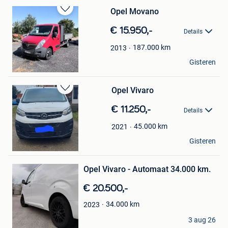
Opel Movano
Bewaren
in
€ 15.950,-
Details
Mijn
Favorieten
187.000
km
2013
Haesendonckx Gary
Gisteren
Rijkevorsel
Opel Vivaro
Bewaren
in
€ 11.250,-
Details
Mijn
Favorieten
45.000
km
2021
K.Y
Gisteren
Dendermonde
Bewaren
Opel Vivaro - Automaat 34.000 km.
in
Mijn
€ 20.500,-
Favorieten
34.000
km
2023
BRK-Graphics
3 aug 26
Lier