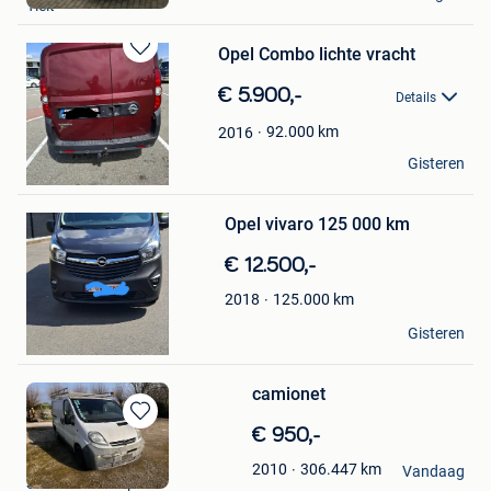
Tielt
Favorieten
Opel Combo lichte vracht
Bewaren
in
€ 5.900,-
Details
Mijn
Favorieten
92.000
km
2016
Broos
Gisteren
Herentals
Bewaren
in
Mijn
Opel vivaro 125 000 km
Favorieten
€ 12.500,-
125.000
km
2018
Mario
Gisteren
Menen
camionet
Bewaren
€ 950,-
in
Domaine10
306.447
km
2010
Mijn
Vandaag
Sint-Pieters-Kapelle
Favorieten