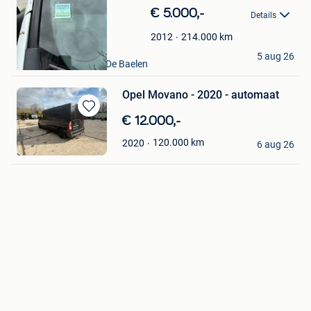
in
€ 5.000,-
Details
Mijn
Favorieten
214.000
km
2012
willems
5 aug 26
Welkenraedt+ Partie De Baelen
Opel Movano - 2020 - automaat
Bewaren
€ 12.000,-
in
JULIE’S HOUSE
120.000
km
2020
Mijn
6 aug 26
Schoten
Favorieten