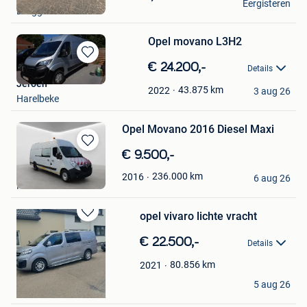
Mijn
Eergisteren
Brugge
Favorieten
Opel movano L3H2
Bewaren
€ 24.200,-
Details
in
Jeroen
Mijn
43.875
km
2022
3 aug 26
Harelbeke
Favorieten
Opel Movano 2016 Diesel Maxi
Bewaren
€ 9.500,-
in
Auto Heffen
236.000
km
2016
Mijn
6 aug 26
Heffen
Favorieten
opel vivaro lichte vracht
Bewaren
in
€ 22.500,-
Details
Mijn
Favorieten
80.856
km
2021
bus
5 aug 26
Sint-Truiden