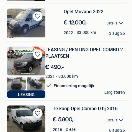
Opel Movano 2022
Bewaren
€ 12.000,-
Details
in
pascal
Mijn
83.000
km
2022
3 aug 26
Gent
Favorieten
LEASING / RENTING OPEL COMBO 2
PLAATSEN
Bewaren
in
€ 490,-
Mijn
Favorieten
80.000
km
2021
Financiering mogelijk
MrLease
Eergisteren
LEASING
Hooglede
Te koop Opel Combo D bj 2016
Bewaren
€ 5.800,-
Details
in
Johan
Mijn
Diesel
2016
6 aug 26