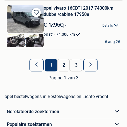
opel vivaro 16CDTI 2017 74000km
dubbel/cabine 17950e
Bewaren
in
€ 17.950,-
Details
Mijn
Favorieten
74.000
km
2017
AutosSneyers
6 aug 26
Linter-Drieslinter
1
2
3
Pagina 1 van 3
opel bestelwagens in Bestelwagens en Lichte vracht
Gerelateerde zoektermen
Populaire zoektermen