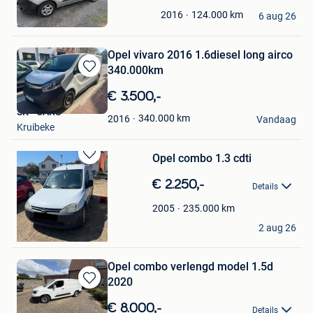
in
You
124.000
km
2016
Mijn
6 aug 26
Sint-Pieters-Leeuw
Favorieten
Opel vivaro 2016 1.6diesel long airco
340.000km
Bewaren
in
€ 3.500,-
Mijn
SK - CARS
Favorieten
340.000
km
2016
Vandaag
Kruibeke
Opel combo 1.3 cdti
Bewaren
in
€ 2.250,-
Details
Mijn
Favorieten
235.000
km
2005
christof
2 aug 26
Koekelare
Opel combo verlengd model 1.5d
2020
Bewaren
in
€ 8.000,-
samuel
Details