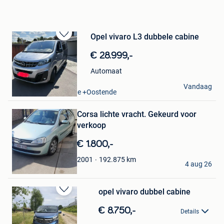
Opel vivaro L3 dubbele cabine
Bewaren
in
€ 28.999,-
Mijn
Favorieten
Automaat
Quartier
Vandaag
Oostende Zandvoorde +Oostende
Bewaren
in
Corsa lichte vracht. Gekeurd voor
Mijn
Favorieten
verkoop
€ 1.800,-
KURT
192.875
km
2001
4 aug 26
Oosteeklo
opel vivaro dubbel cabine
Bewaren
in
€ 8.750,-
Details
Mijn