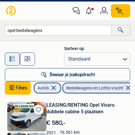
Bestelwagens en Lichte vracht
Sorteer op
Alle afstanden…
Bewaar je zoekopdracht
Filters
Auto's
Bestelwagens en Lichte vracht
LEASING/RENTING Opel Vivaro
dubbele cabine 5 plaatsen
Bewaren
in
€ 580,-
Mijn
Favorieten
76.561
km
2021