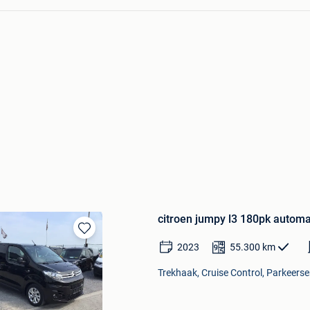
citroen jumpy l3 180pk autom
Bewaren
2023
55.300
km
in
Mijn
Trekhaak, Cruise Control, Parkeerse
Favorieten