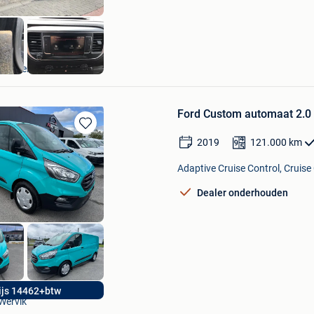
Hans
eslinter
Ford Custom automaat 2.0 t
Bewaren
2019
121.000
km
in
Mijn
Adaptive Cruise Control, Cruise
Favorieten
Dealer onderhouden
PR Motors
ijs 14462+btw
Wervik