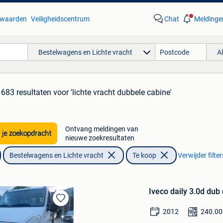
waarden
Veiligheidscentrum
Chat
Meldinge
Bestelwagens en Lichte vracht
A
683 resultaten
voor 'lichte vracht dubbele cabine'
Ontvang meldingen van
 je zoekopdracht
nieuwe zoekresultaten
Bestelwagens en Lichte vracht
Te koop
Verwijder filter
Iveco daily 3.0d dub
Bewaren
2012
240.00
in