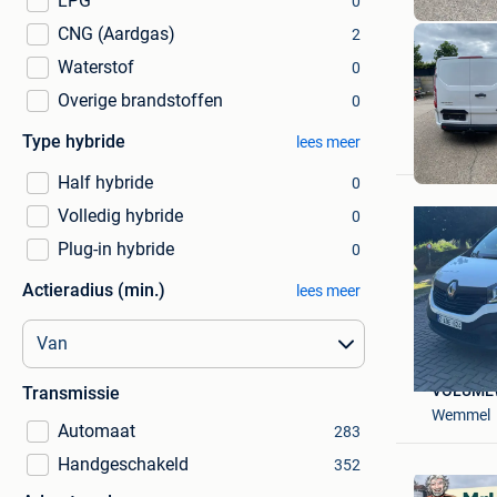
LPG
0
CNG (Aardgas)
2
Waterstof
0
Overige brandstoffen
0
autobedr
E
Type hybride
lees meer
Temse
Half hybride
0
Volledig hybride
0
Plug-in hybride
0
Actieradius (min.)
lees meer
VOLUME
Transmissie
Wemmel
Automaat
283
Handgeschakeld
352