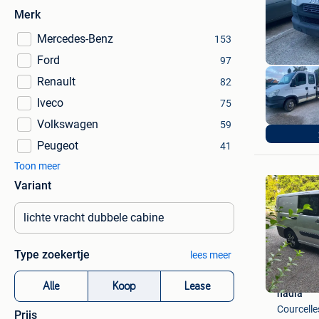
Merk
Mercedes-Benz
153
Ford
97
Renault
82
Iveco
75
autobedr
Volkswagen
59
Temse
Peugeot
41
Toon meer
Variant
Type zoekertje
lees meer
Alle
Koop
Lease
nadia
Courcelle
Prijs