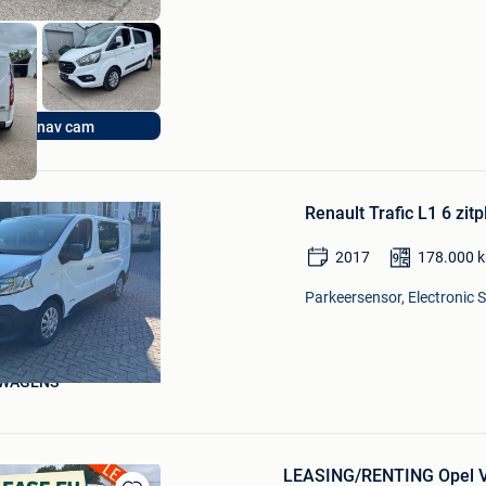
ijf JB CARS
uro6d nav cam
Bewaren
in
Renault Trafic L1 6 zit
Mijn
Favorieten
2017
178.000
Parkeersensor, Electronic S
WAGENS
LEASING/RENTING Opel Vi