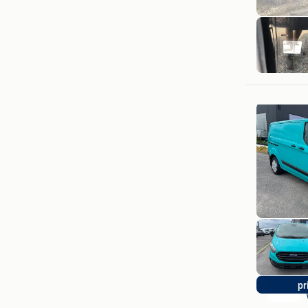
Sneyers 
Linter-Dri
pr