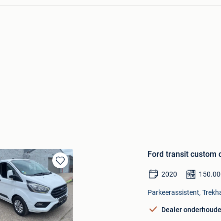
Ford transit custom 
Bewaren
2020
150.00
in
Mijn
Parkeerassistent, Trekha
Favorieten
Dealer onderhoud