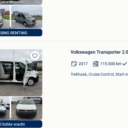
MrLease
ASING RENTING
Hooglede
Volkswagen Transporter 2.0
Bewaren
2017
115.000
km
in
Mijn
Trekhaak, Cruise Control, Start-
Favorieten
PR Motors
l lichte vracht
Wervik