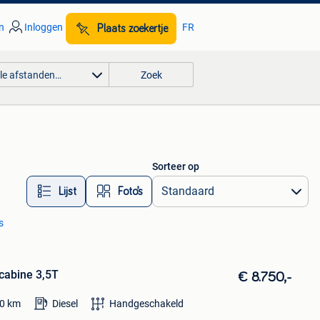
n
Inloggen
FR
Plaats zoekertje
lle afstanden…
Zoek
Sorteer op
Lijst
Foto’s
s
 cabine 3,5T
€ 8.750,-
0
km
Diesel
Handgeschakeld