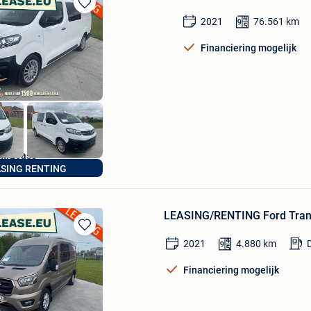
Bewaren
2021
76.561
km
in
Mijn
Financiering mogelijk
Favorieten
MrLease
ASING RENTING
Hooglede
LEASING/RENTING Ford Transi
Bewaren
2021
4.880
km
D
in
Mijn
Financiering mogelijk
Favorieten