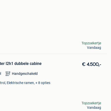
Topzoekertje
Vandaag
iter l2h1 dubbele cabine
€ 4.500,-
l
Handgeschakeld
rol, Elektrische ramen, + 8 opties
Topzoekertje
Vandaag