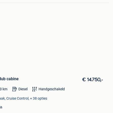
dub cabine
€ 14.750,-
0
km
Diesel
Handgeschakeld
ak, Cruise Control, + 38 opties
en