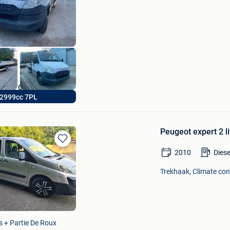
Mijn
Favorieten
ijf JB CARS
2999cc 7PL
Peugeot expert 2 l
Bewaren
2010
Diese
in
Mijn
Trekhaak, Climate cont
Favorieten
s + Partie De Roux