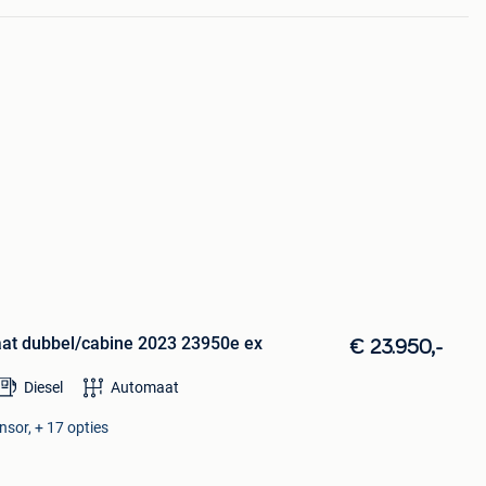
aat dubbel/cabine 2023 23950e ex
€ 23.950,-
Diesel
Automaat
nsor, + 17 opties