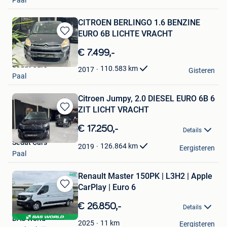
Paal
CITROEN BERLINGO 1.6 BENZINE
EURO 6B LICHTE VRACHT
Bewaren
in
€ 7.499,-
Mijn
Sedat Cars
Favorieten
110.583
km
2017
Gisteren
Paal
Citroen Jumpy, 2.0 DIESEL EURO 6B 6
ZIT LICHT VRACHT
Bewaren
in
€ 17.250,-
Details
Mijn
Sedat Cars
Favorieten
126.864
km
2019
Eergisteren
Paal
Renault Master 150PK | L3H2 | Apple
CarPlay | Euro 6
Bewaren
in
€ 26.850,-
Details
Mijn
BAS World
Favorieten
11
km
2025
Eergisteren