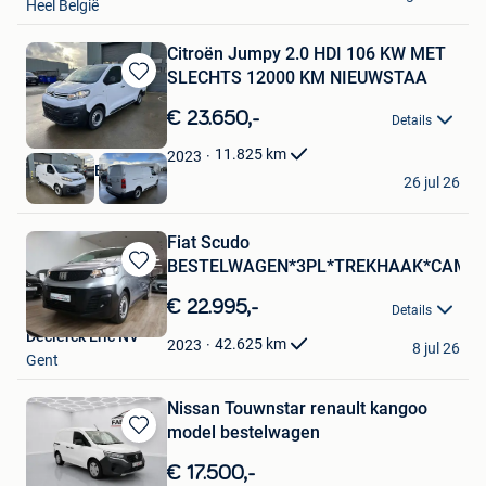
Heel België
Citroën Jumpy 2.0 HDI 106 KW MET
SLECHTS 12000 KM NIEUWSTAA
Bewaren
in
€ 23.650,-
Details
Mijn
Favorieten
11.825
km
2023
Autoweld BV
26 jul 26
Ravels
Fiat Scudo
BESTELWAGEN*3PL*TREKHAAK*CAMER
Bewaren
in
€ 22.995,-
Details
Mijn
Declerck Eric NV
Favorieten
42.625
km
2023
8 jul 26
Gent
Nissan Touwnstar renault kangoo
model bestelwagen
Bewaren
in
€ 17.500,-
Mijn