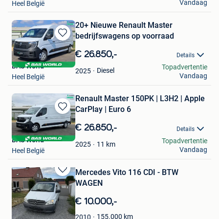
Vandaag
Heel België
20+ Nieuwe Renault Master
bedrijfswagens op voorraad
Bewaren
in
€ 26.850,-
Details
Mijn
BAS World
Topadvertentie
Favorieten
Diesel
2025
Vandaag
Heel België
Renault Master 150PK | L3H2 | Apple
CarPlay | Euro 6
Bewaren
in
€ 26.850,-
Details
Mijn
BAS World
Topadvertentie
Favorieten
11
km
2025
Vandaag
Heel België
Mercedes Vito 116 CDI - BTW
Bewaren
WAGEN
in
Mijn
€ 10.000,-
Favorieten
155.000
km
2010