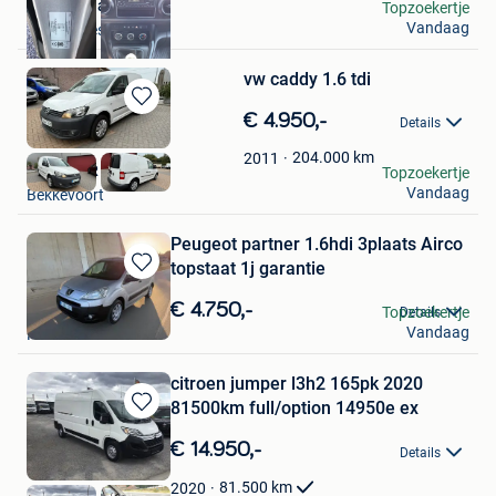
Sneyers Hans
Topzoekertje
Vandaag
Linter-Drieslinter
vw caddy 1.6 tdi
Bewaren
€ 4.950,-
Details
in
Mijn
204.000
km
2011
GUNTHER
Topzoekertje
Favorieten
Vandaag
Bekkevoort
Peugeot partner 1.6hdi 3plaats Airco
topstaat 1j garantie
Bewaren
in
€ 4.750,-
Elanocars
Topzoekertje
Details
Mijn
Vandaag
Paal
Favorieten
citroen jumper l3h2 165pk 2020
81500km full/option 14950e ex
Bewaren
in
€ 14.950,-
Details
Mijn
Favorieten
81.500
km
2020