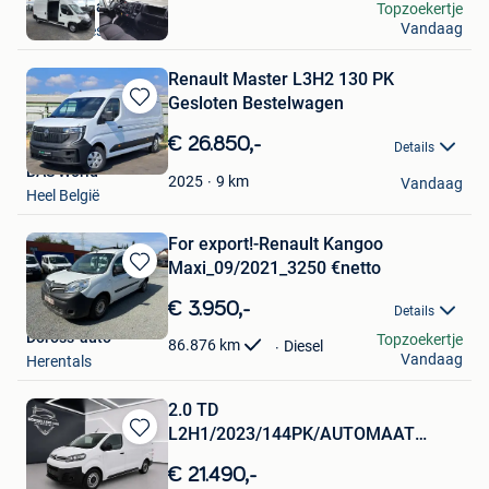
Sneyers Hans
Topzoekertje
Vandaag
Linter-Drieslinter
Renault Master L3H2 130 PK
Gesloten Bestelwagen
Bewaren
in
€ 26.850,-
Details
Mijn
BAS World
Favorieten
9
km
2025
Vandaag
Heel België
For export!-Renault Kangoo
Maxi_09/2021_3250 €netto
Bewaren
in
€ 3.950,-
Details
Mijn
Doross-auto
Topzoekertje
Favorieten
86.876
km
Diesel
Vandaag
Herentals
2.0 TD
L2H1/2023/144PK/AUTOMAAT
Bewaren
/airco/cruise/CarPlay/camera
in
€ 21.490,-
Mijn