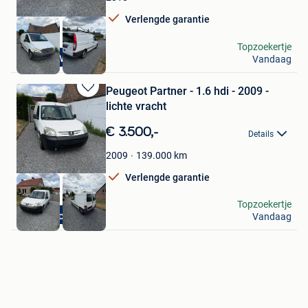
Verlengde garantie
GL CAR CLEANING
Topzoekertje
BTW WAGEN
Vandaag
Lommel
Peugeot Partner - 1.6 hdi - 2009 -
Bewaren
lichte vracht
in
Mijn
€ 3.500,-
Details
Favorieten
139.000
km
2009
Verlengde garantie
GL CAR CLEANING
Topzoekertje
Topoccasie
Vandaag
Lommel