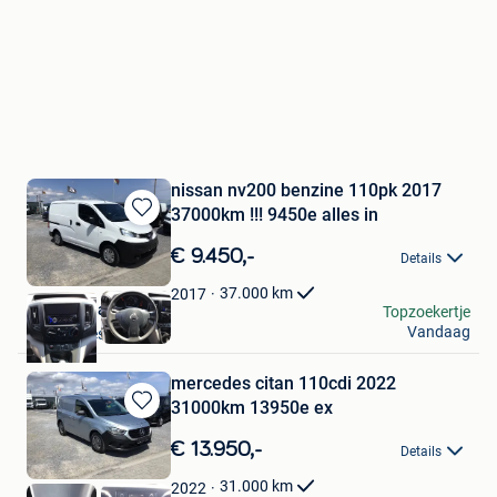
nissan nv200 benzine 110pk 2017
37000km !!! 9450e alles in
Bewaren
in
€ 9.450,-
Details
Mijn
Favorieten
37.000
km
2017
Sneyers Hans
Topzoekertje
Vandaag
Linter-Drieslinter
mercedes citan 110cdi 2022
31000km 13950e ex
Bewaren
in
€ 13.950,-
Details
Mijn
Favorieten
31.000
km
2022