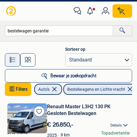
Bestelwagens en Lichte vracht
Sorteer op
Alle afstanden…
Bewaar je zoekopdracht
Filters
Auto's
Bestelwagens en Lichte vracht
Renault Master L3H2 130 PK
Gesloten Bestelwagen
Bewaren
in
€ 26.850,-
Details
Mijn
BAS World
Topadvertentie
Favorieten
9
km
2025