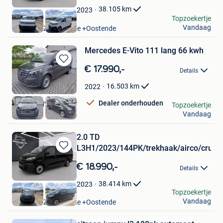
Favorieten
38.105
km
2023
borsellino car
Topzoekertje
Vandaag
Oostende Zandvoorde +Oostende
Mercedes E-Vito 111 lang 66 kwh
Bewaren
€ 17.990,-
Details
in
Mijn
16.503
km
2022
Favorieten
Dealer onderhouden
DEVEUX NV
Topzoekertje
Vandaag
Alken
2.0 TD
L3H1/2023/144PK/trekhaak/airco/cruis
Bewaren
in
€ 18.990,-
Details
Mijn
Favorieten
38.414
km
2023
borsellino car
Topzoekertje
Vandaag
Oostende Zandvoorde +Oostende