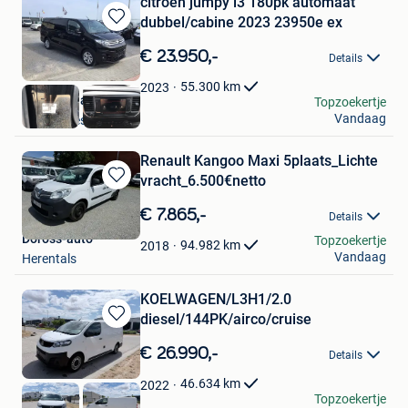
citroen jumpy l3 180pk automaat
dubbel/cabine 2023 23950e ex
Bewaren
in
€ 23.950,-
Details
Mijn
Favorieten
55.300
km
2023
Sneyers Hans
Topzoekertje
Vandaag
Linter-Drieslinter
Renault Kangoo Maxi 5plaats_Lichte
vracht_6.500€netto
Bewaren
in
€ 7.865,-
Details
Mijn
Doross-auto
Topzoekertje
Favorieten
94.982
km
2018
Vandaag
Herentals
KOELWAGEN/L3H1/2.0
diesel/144PK/airco/cruise
Bewaren
in
€ 26.990,-
Details
Mijn
Favorieten
46.634
km
2022
borsellino car
Topzoekertje