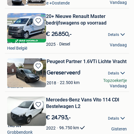
Vandaag
Oostende Zandvoorde +Oostende
20+ Nieuwe Renault Master
bedrijfswagens op voorraad
Bewaren
in
€ 26.850,-
Details
Mijn
BAS World
Favorieten
Diesel
2025
Vandaag
Heel België
Peugeot Partner 1.6VTi Lichte Vracht
Bewaren
Gereserveerd
Details
in
Heylen Automotive
Topzoekertje
Mijn
22.500
km
2018
Vandaag
Westerlo
Favorieten
Mercedes-Benz Vans Vito 114 CDI
Bestelwagen L2
Bewaren
in
€ 24.793,-
Details
Mijn
TAC NV
Favorieten
96.750
km
2022
Gisteren
Grobbendonk