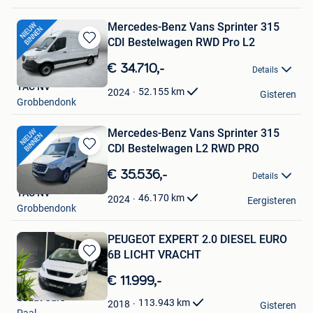
Mercedes-Benz Vans Sprinter 315
CDI Bestelwagen RWD Pro L2
Bewaren
in
€ 34.710,-
Details
Mijn
TAC NV
Favorieten
52.155
km
2024
Gisteren
Grobbendonk
Mercedes-Benz Vans Sprinter 315
CDI Bestelwagen L2 RWD PRO
Bewaren
in
€ 35.536,-
Details
Mijn
TAC NV
Favorieten
46.170
km
2024
Eergisteren
Grobbendonk
PEUGEOT EXPERT 2.0 DIESEL EURO
6B LICHT VRACHT
Bewaren
in
€ 11.999,-
Mijn
Sedat Cars
Favorieten
113.943
km
2018
Gisteren