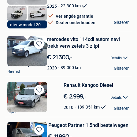
Favorieten
22.300
km
2025
Verlengde garantie
geert
Gisteren
Dealer onderhouden
nieuw model 2025
Putte
mercedes vito 114cdi autom navi
trekh verw zetels 3 zitpl
Bewaren
in
€ 21.300,-
Details
Mijn
valkenborg marc
Favorieten
89.000
km
2020
Gisteren
Riemst
Renault Kangoo Diesel
Bewaren
€ 2.999,-
Details
in
forrest
Mijn
189.351
km
2010
Gisteren
Ieper
Favorieten
Peugeot Partner 1.5hdi bestelwagen
Bewaren
€ 11.990,-