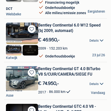
Financiering mogelijk
Onderhoudsboekje
DCT
Eergisteren
Alle milieu/emissie zones
Wielsbeke
Bentley Continental 6.0 W12 Speed
(bj 2009, automaat)
Bewaren
in
€ 46.950,-
Details
Mijn
Favorieten
152.203
km
2009
HooG Selections
23 jul 26
Onderhoudsboekje
Katwijk
Bentley Continental GT 4.0 BiTurbo
V8 S/CUIR/CAMERA/SIEGE FU
Bewaren
in
€ 74.950,-
Details
Mijn
Bhen Auto
Favorieten
86.000
km
2017
Vandaag
Asse
Bentley Continental GTC 4.0 V8 -