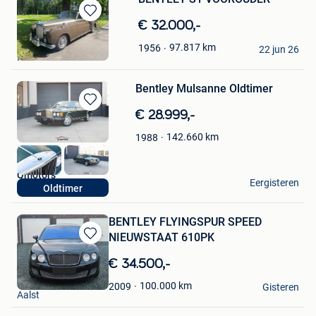
Bewaren
€ 32.000,-
in
Luc
97.817
km
1956
Mijn
22 jun 26
Rixensart
Favorieten
Bentley Mulsanne Oldtimer
Bewaren
€ 28.999,-
in
142.660
km
1988
Mijn
Favorieten
Qmotors
Eergisteren
Oldtimer
Beringen
BENTLEY FLYINGSPUR SPEED
NIEUWSTAAT 610PK
Bewaren
in
€ 34.500,-
Mijn
Flip
Favorieten
100.000
km
2009
Gisteren
Aalst