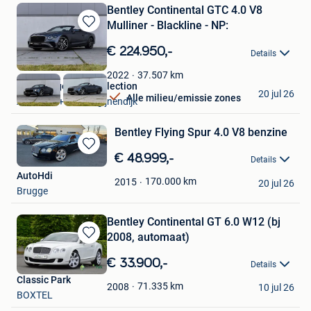
Bentley Continental GTC 4.0 V8
Mulliner - Blackline - NP:
Bewaren
in
€ 224.950,-
Details
Mijn
Favorieten
37.507
km
2022
ElsenBergen Car Collection
20 jul 26
Alle milieu/emissie zones
Aarschot + Deel Begijnendijk
Bentley Flying Spur 4.0 V8 benzine
Bewaren
€ 48.999,-
Details
in
AutoHdi
Mijn
170.000
km
2015
20 jul 26
Brugge
Favorieten
Bentley Continental GT 6.0 W12 (bj
2008, automaat)
Bewaren
in
€ 33.900,-
Details
Mijn
Classic Park
Favorieten
71.335
km
2008
10 jul 26
BOXTEL