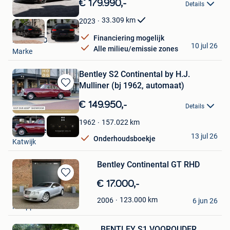
€ 179.990,-
Details
Mijn
Favorieten
33.309
km
2023
Financiering mogelijk
BST MOTORS BV
10 jul 26
Alle milieu/emissie zones
Marke
Bentley S2 Continental by H.J.
Mulliner (bj 1962, automaat)
Bewaren
in
€ 149.950,-
Details
Mijn
Favorieten
157.022
km
1962
HooG Selections
13 jul 26
Onderhoudsboekje
Katwijk
Bentley Continental GT RHD
Bewaren
€ 17.000,-
in
quentin_008
123.000
km
2006
Mijn
6 jun 26
Philippeville
Favorieten
BENTLEY S1 VOOROUDER