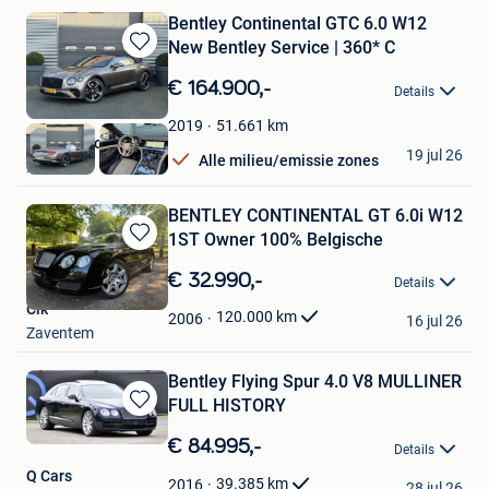
Bentley Continental GTC 6.0 W12
New Bentley Service | 360* C
Bewaren
in
€ 164.900,-
Details
Mijn
Favorieten
51.661
km
2019
Autoaanbod.nu
19 jul 26
Alle milieu/emissie zones
Boekel
BENTLEY CONTINENTAL GT 6.0i W12
1ST Owner 100% Belgische
Bewaren
in
€ 32.990,-
Details
Mijn
Clk
Favorieten
120.000
km
2006
16 jul 26
Zaventem
Bentley Flying Spur 4.0 V8 MULLINER
FULL HISTORY
Bewaren
in
€ 84.995,-
Details
Mijn
Q Cars
Favorieten
39.385
km
2016
28 jul 26