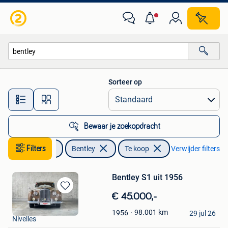
Bentley
Sorteer op
Alle afstanden…
Bewaar je zoekopdracht
Auto's
Filters
Bentley
Te koop
Verwijder filters
Bentley S1 uit 1956
Bewaren
€ 45.000,-
in
DriveCity Sales
98.001
km
1956
Mijn
29 jul 26
Nivelles
Favorieten