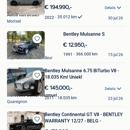
in
€ 194.990,-
Details
Mijn
Auto's Van Dessel
Favorieten
35.012
km
2022
30 jul 26
Mortsel
Bentley Mulsanne S
Bewaren
€ 12.950,-
in
Mathieu
366.000
km
1991
Mijn
15 jul 26
Juprelle + Partie De Alleur
Favorieten
Bentley Mulsanne 6.75 BiTurbo V8 -
18.035 Km! Uniek!
Bewaren
in
€ 145.000,-
Details
Mijn
Mercedes-Center Wasmuel
Favorieten
18.035
km
2011
23 jul 26
Quaregnon
Bentley Continental GT V8 - BENTLEY
WARRANTY 12/27 - BELG -
Bewaren
in