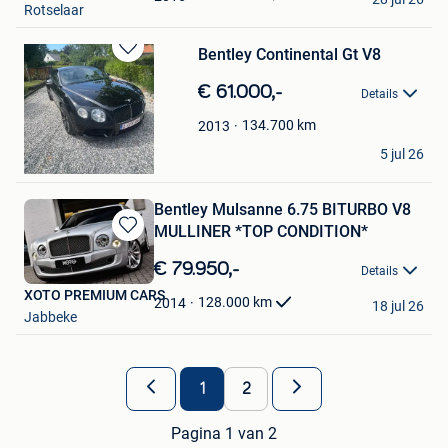
Rotselaar
Bentley Continental Gt V8
Bewaren
in
€ 61.000,-
Details
Mijn
Favorieten
134.700
km
2013
Zodi Decor
5 jul 26
Sint-Martens-Latem
Bentley Mulsanne 6.75 BITURBO V8
MULLINER *TOP CONDITION*
Bewaren
in
€ 79.950,-
Details
Mijn
XOTO PREMIUM CARS
Favorieten
128.000
km
2014
18 jul 26
Jabbeke
1
2
Pagina 1 van 2