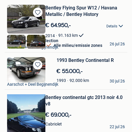
Bentley Flying Spur W12 / Havana
Metallic / Bentley History
Bewaren
in
€ 64.950,-
Details
Mijn
Favorieten
91.163
km
2014
ElsenBergen Car Collection
26 jul 26
Alle milieu/emissie zones
Aarschot + Deel Begijnendijk
1993 Bentley Continental R
Bewaren
€ 55.000,-
in
Oldtimers Gilis
92.000
km
1993
Mijn
30 jul 26
Aarschot + Deel Begijnendijk
Favorieten
Bewaren
Bentley continental gtc 2013 noir 4.0
in
Mijn
v8
Favorieten
€ 69.000,-
Momo
Cabriolet
22 jul 26
Charleroi