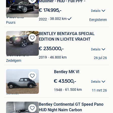
Mulliner - HUD - Full PPF -
Bewaren
in
€ 174.995,-
Details
Mijn
V-MOTORS
Favorieten
38.002
km
2022
Eergisteren
Puurs
BENTLEY BENTAYGA SPECIAL
EDITION IN LICHTE VRACHT
Bewaren
in
€ 235.000,-
Details
Mijn
VAN HOUTE Y.
Favorieten
46.800
km
2019
26 jul 26
Zedelgem
Bentley MK VI
Bewaren
€ 43.500,-
Details
in
H
Mijn
61.500
km
1948
11 mrt 26
Schoten
Favorieten
Bentley Continental GT Speed Pano
HUD Night Naim Carbon
Bewaren