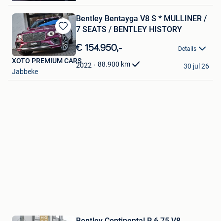
Bentley Bentayga V8 S * MULLINER /
7 SEATS / BENTLEY HISTORY
Bewaren
in
€ 154.950,-
Details
Mijn
XOTO PREMIUM CARS
Favorieten
88.900
km
2022
30 jul 26
Jabbeke
Bentley Continental R 6.75 V8