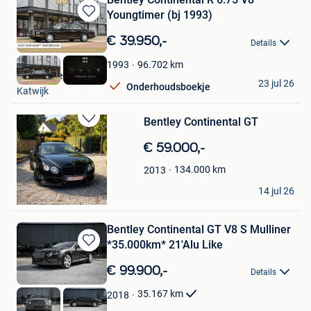
Youngtimer (bj 1993)
Bewaren
in
€ 39.950,-
Details
Mijn
Favorieten
96.702
km
1993
HooG Selections
23 jul 26
Onderhoudsboekje
Katwijk
Bentley Continental GT
Bewaren
in
€ 59.000,-
Mijn
Favorieten
134.000
km
2013
Zoya
14 jul 26
Sint-Martens-Latem
Bentley Continental GT V8 S Mulliner
*35.000km* 21'Alu Like
Bewaren
in
€ 99.900,-
Details
Mijn
Favorieten
35.167
km
2018