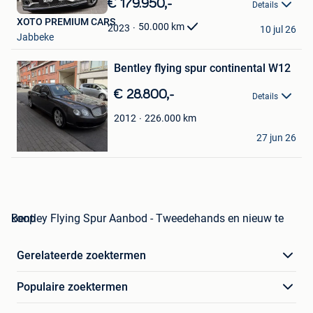
€ 179.950,-
Details
Mijn
XOTO PREMIUM CARS
Favorieten
50.000
km
2023
10 jul 26
Jabbeke
Bewaren
Bentley flying spur continental W12
in
Mijn
€ 28.800,-
Favorieten
Details
226.000
km
2012
Calogero
27 jun 26
Evere
Bentley Flying Spur Aanbod - Tweedehands en nieuw te koop
Gerelateerde zoektermen
Populaire zoektermen