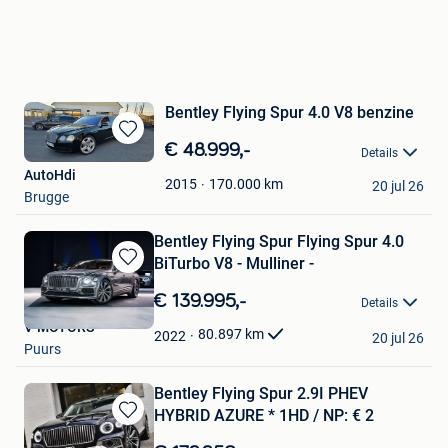
Bentley Flying Spur 4.0 V8 benzine
Bewaren
€ 48.999,-
Details
in
AutoHdi
Mijn
170.000
km
2015
20 jul 26
Brugge
Favorieten
Bentley Flying Spur Flying Spur 4.0
BiTurbo V8 - Mulliner -
Bewaren
in
€ 139.995,-
Details
Mijn
V-MOTORS
Favorieten
80.897
km
2022
20 jul 26
Puurs
Bentley Flying Spur 2.9I PHEV
HYBRID AZURE * 1HD / NP: € 2
Bewaren
in