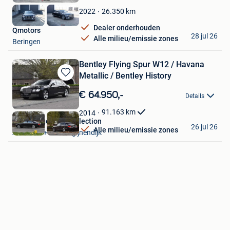
Favorieten
26.350
km
2022
Dealer onderhouden
Qmotors
28 jul 26
Alle milieu/emissie zones
Beringen
Bentley Flying Spur W12 / Havana
Metallic / Bentley History
Bewaren
in
€ 64.950,-
Details
Mijn
Favorieten
91.163
km
2014
ElsenBergen Car Collection
26 jul 26
Alle milieu/emissie zones
Aarschot + Deel Begijnendijk