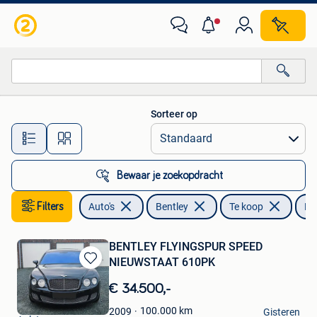
Bentley
Sorteer op
Alle afstanden…
Bewaar je zoekopdracht
Filters
Auto's
Bentley
Te koop
Fl
BENTLEY FLYINGSPUR SPEED
NIEUWSTAAT 610PK
Bewaren
in
€ 34.500,-
Mijn
Flip
Favorieten
100.000
km
2009
Gisteren