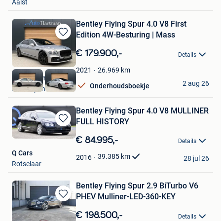
Aalst
Bentley Flying Spur 4.0 V8 First
Edition 4W-Besturing | Mass
Bewaren
in
€ 179.900,-
Details
Mijn
Favorieten
26.969
km
2021
Auto Hartman B.V.
2 aug 26
Onderhoudsboekje
Antwerpen
Bentley Flying Spur 4.0 V8 MULLINER
FULL HISTORY
Bewaren
in
€ 84.995,-
Details
Mijn
Q Cars
Favorieten
39.385
km
2016
28 jul 26
Rotselaar
Bentley Flying Spur 2.9 BiTurbo V6
PHEV Mulliner-LED-360-KEY
Bewaren
in
€ 198.500,-
Details
Mijn