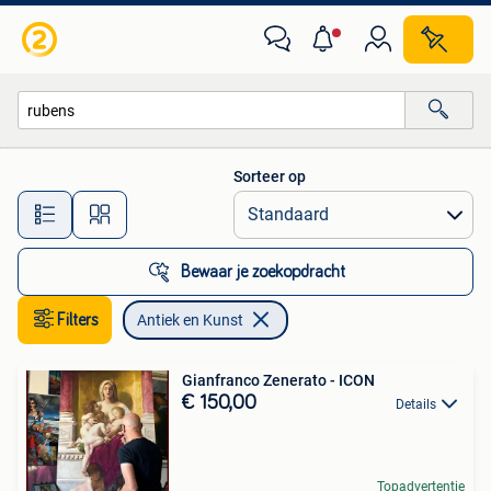
Antiek en Kunst
Sorteer op
Alle afstanden…
Bewaar je zoekopdracht
Filters
Antiek en Kunst
Gianfranco Zenerato - ICON
€ 150,00
Details
Topadvertentie