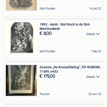
Sint-Truiden
14 okt 22
1892 - Aalst - Sint Roch in de Sint-
Martinuskerk
€ 8,00
Details
Sint-Truiden
7 feb 23
Gravure „De Kruisafdaling”, P.P. RUBENS,
71x89, n432
€ 175,00
Details
Tournai
25 nov 25