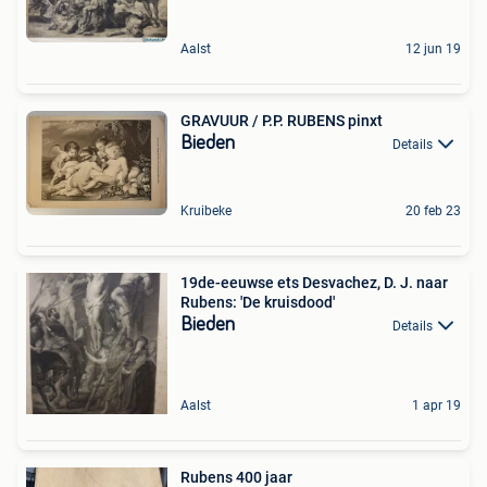
Aalst
12 jun 19
GRAVUUR / P.P. RUBENS pinxt
Bieden
Details
Kruibeke
20 feb 23
19de-eeuwse ets Desvachez, D. J. naar
Rubens: 'De kruisdood'
Bieden
Details
Aalst
1 apr 19
Rubens 400 jaar