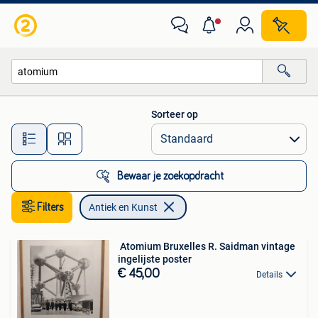
Antiek en Kunst
Sorteer op
Alle afstanden…
Bewaar je zoekopdracht
Filters
Antiek en Kunst
️ Atomium Bruxelles R. Saidman vintage
ingelijste poster
€ 45,00
Details