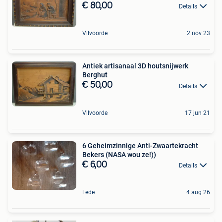
€ 80,00
Details
Vilvoorde
2 nov 23
Antiek artisanaal 3D houtsnijwerk
Berghut
€ 50,00
Details
Vilvoorde
17 jun 21
6 Geheimzinnige Anti-Zwaartekracht
Bekers (NASA wou ze!))
€ 6,00
Details
Lede
4 aug 26