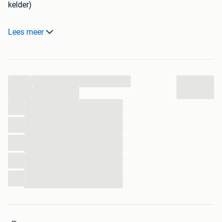
kelder)
Foto voor de aandacht! Maar is deze hoop.
Lees meer
Bouwafval ligt apart!
Bereikbaar met oplegger, dieplader, kraan, buldozer, ...
Zelf op te laden.
...
Bellen aub
...
...
...
...
...
...
...
...
...
...
...