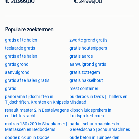
carplay
sfeer
€ 20.999,00
€ 24.999,00
Populaire zoektermen
gratis af te halen
zwarte grond gratis
teelaarde gratis
gratis houtsnippers
gratis af te halen
gratis aarde
gratis grond
aanvulgrond gratis
aanvulgrond
gratis zottegem
gratis af te halen gratis
gratis hakselhout
gratis
mest container
panorama tijdschriften in
pulderbos in Dvd's | Thrillers en
Tijdschriften, Kranten en Knipsels
Misdaad
renault master 2 in Bestelwagens
klipsch luidsprekers in
en Lichte vracht
Luidsprekerboxen
matras 180x200 in Slaapkamer |
parket schuurmachines in
Matrassen en Bedbodems
Gereedschap | Schuurmachines
dodge pick up in Dodge
oude beton in Tuinbeelden