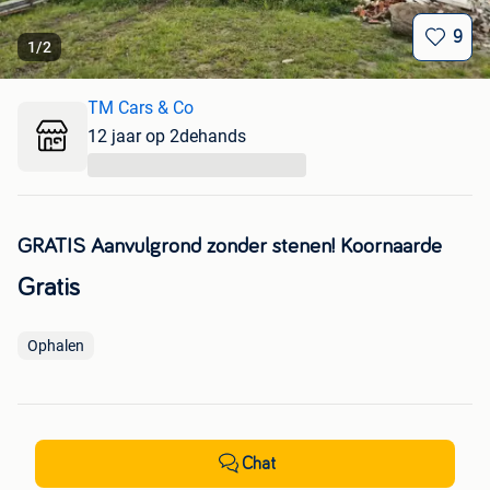
9
1
/
2
TM Cars & Co
12 jaar op 2dehands
...
GRATIS Aanvulgrond zonder stenen! Koornaarde
Gratis
Ophalen
Chat