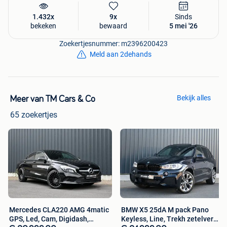
1.432x
9x
Sinds
bekeken
bewaard
5 mei '26
Zoekertjesnummer: m2396200423
Meld aan 2dehands
Bekijk alles
Meer van TM Cars & Co
65 zoekertjes
Mercedes CLA220 AMG 4matic
BMW X5 25dA M pack Pano
GPS, Led, Cam, Digidash,
Keyless, Line, Trekh zetelverw