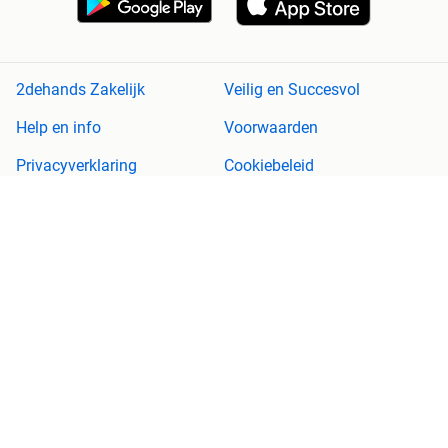
2dehands Zakelijk
Veilig en Succesvol
Help en info
Voorwaarden
Privacyverklaring
Cookiebeleid
Privacyvoorkeuren
Over 2dehands
Adevinta
Sitemap
2dehands is niet aansprakelijk voor (gevolg)schade die voortkomt
uit het gebruik van deze site, dan wel uit fouten of ontbrekende
functionaliteiten op deze site.
Copyright © 2026 Marktplaats B.V. Alle rechten voorbehouden.