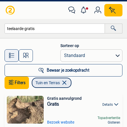
Tuin en Terras
Sorteer op
Alle afstanden…
Bewaar je zoekopdracht
Filters
Tuin en Terras
Gratis aanvulgrond
Gratis
Details
Topadvertentie
Bezoek website
Gisteren