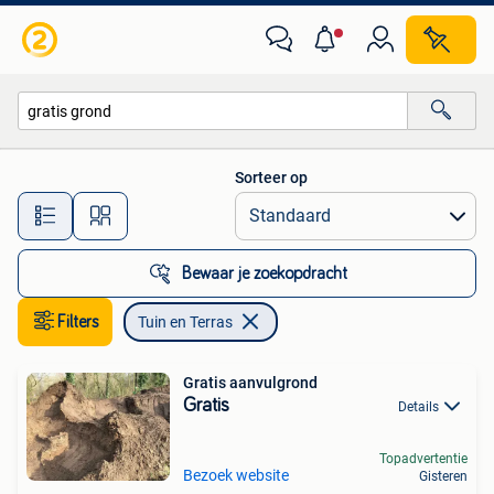
Tuin en Terras
Sorteer op
Alle afstanden…
Bewaar je zoekopdracht
Filters
Tuin en Terras
Gratis aanvulgrond
Gratis
Details
Topadvertentie
Bezoek website
Gisteren