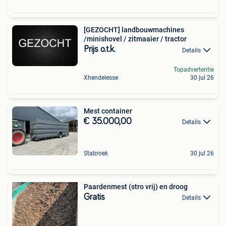
[GEZOCHT] landbouwmachines
/minishovel / zitmaaier / tractor
Prijs o.t.k.
Details
Topadvertentie
Xhendelesse
30 jul 26
Mest container
€ 35.000,00
Details
Stabroek
30 jul 26
Paardenmest (stro vrij) en droog
Gratis
Details