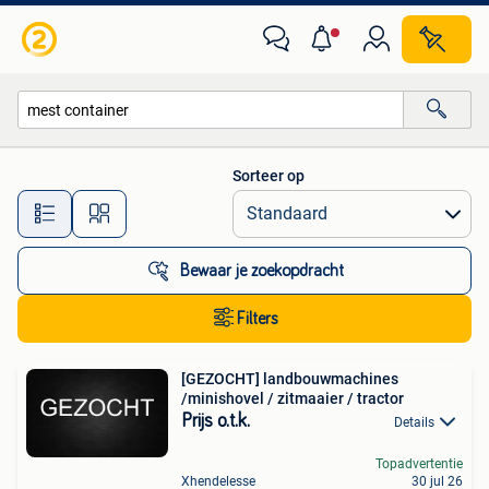
Alle categorieën…
Sorteer op
Alle afstanden…
Bewaar je zoekopdracht
Filters
[GEZOCHT] landbouwmachines
/minishovel / zitmaaier / tractor
Prijs o.t.k.
Details
Topadvertentie
Xhendelesse
30 jul 26