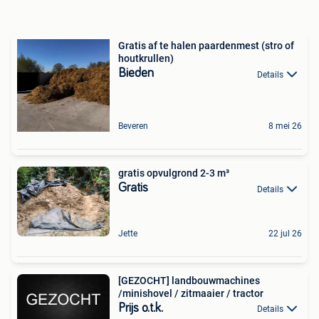
Gratis af te halen paardenmest (stro of
houtkrullen)
Bieden
Details
Beveren
8 mei 26
gratis opvulgrond 2-3 m³
Gratis
Details
Jette
22 jul 26
[GEZOCHT] landbouwmachines
/minishovel / zitmaaier / tractor
Prijs o.t.k.
Details