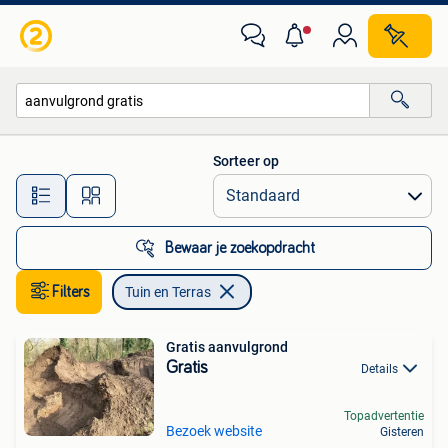
Tuin en Terras
Sorteer op
Alle afstanden…
Bewaar je zoekopdracht
Filters
Tuin en Terras
Gratis aanvulgrond
Gratis
Details
Topadvertentie
Bezoek website
Gisteren