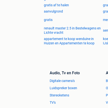
gratis af te halen
gra
aanvulgrond
gra
gratis
mes
renault master 2.5 in Bestelwagens en
sen
Lichte vracht
appartement te koop wenduine in
koe
Huizen en Appartementen te koop
IJs
Audio, Tv en Foto
A
Digitale camera's
Luidspreker boxen
O
Stereoketens
P
TV's
V