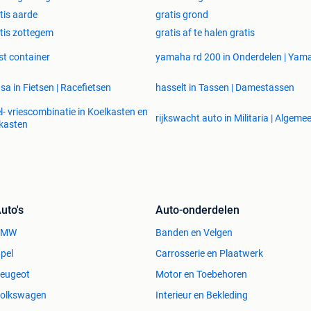
tis aarde
gratis grond
tis zottegem
gratis af te halen gratis
t container
yamaha rd 200 in Onderdelen | Yam
sa in Fietsen | Racefietsen
hasselt in Tassen | Damestassen
l- vriescombinatie in Koelkasten en
rijkswacht auto in Militaria | Algeme
kasten
uto's
Auto-onderdelen
BMW
Banden en Velgen
pel
Carrosserie en Plaatwerk
eugeot
Motor en Toebehoren
olkswagen
Interieur en Bekleding