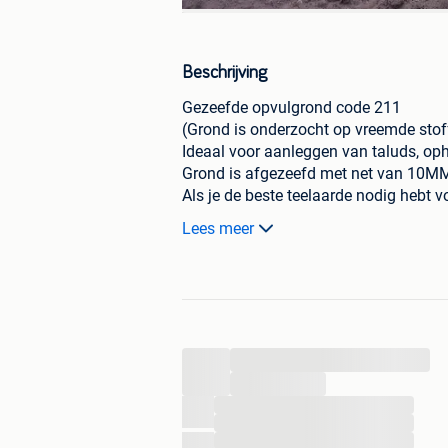
Beschrijving
Gezeefde opvulgrond code 211
(Grond is onderzocht op vreemde sto
Ideaal voor aanleggen van taluds, op
Grond is afgezeefd met net van 10MM 
Als je de beste teelaarde nodig hebt vo
ander zoekertje bekijken
Lees meer
Af te halen of transport in overleg me
Gelieve het leveraders mee te sturen
Prijs: gratis
Bij grote hoeveelheid is de transport g
Zoekwoorden: gezeefde grond , aanvulg
...
teelaarde , aanleg gazon , tuin , zand 
...
...
...
...