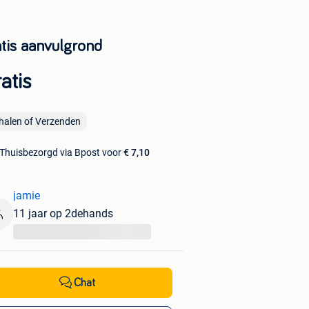
atis aanvulgrond
atis
halen of Verzenden
Thuisbezorgd via Bpost voor
€ 7,10
jamie
11 jaar op 2dehands
...
Chat