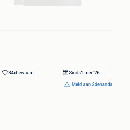
...
34x
bewaard
Sinds
1 mei '26
Meld aan 2dehands