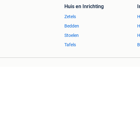
Huis en Inrichting
Zetels
H
Bedden
H
Stoelen
H
Tafels
B
2dehands Zakelijk
Veilig en Succ