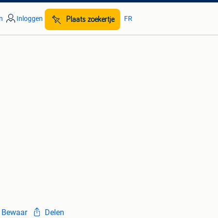
n
Inloggen
FR
Plaats zoekertje
Bewaar
Delen