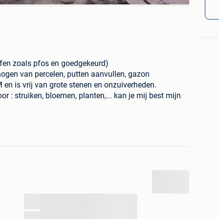
ffen zoals pfos en goedgekeurd)
hogen van percelen, putten aanvullen, gazon
en is vrij van grote stenen en onzuiverheden.
or : struiken, bloemen, planten,... kan je mij best mijn
t meerprijs
ratis
rond , aarde , grond , zeefgrond , opvulgrond ,
, moestuin , planten , container
...
...
...