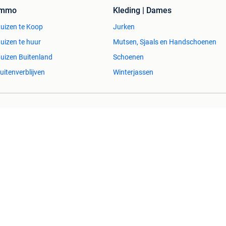
Immo
Kleding | Dames
uizen te Koop
Jurken
uizen te huur
Mutsen, Sjaals en Handschoenen
uizen Buitenland
Schoenen
uitenverblijven
Winterjassen
esvol
Help en info
Voorwaarden
Privacyverklaring
Over 2dehands
Adevinta
Sitemap