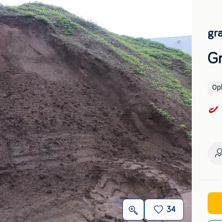
gr
Gr
Op
34