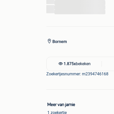
...
...
...
Bornem
1.875x
bekeken
Zoekertjesnummer: m2394746168
Meer van jamie
1 zoekertje