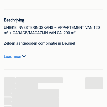
Beschrijving
UNIEKE INVESTERINGSKANS – APPARTEMENT VAN 120
m² + GARAGE/MAGAZIJN VAN CA. 200 m²
Zelden aangeboden combinatie in Deurne!
Ruim appartement van 120 m² met 3 slaapkamers, EPC B,
Lees meer
lift, groot terras en kelder, gecombineerd met een zeer grote
garage/magazijn van ongeveer 200 m².
Appartement:
...
✔ 120 m² woonoppervlakte
✔ 3 slaapkamers
...
✔ Moderne open keuken
...
...
✔ Ruime woonkamer
...
✔ Groot terras
...
✔ Lift