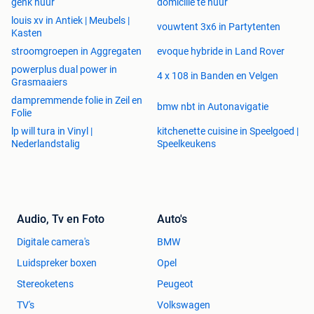
genk huur
domicilie te huur
louis xv in Antiek | Meubels |
vouwtent 3x6 in Partytenten
Kasten
stroomgroepen in Aggregaten
evoque hybride in Land Rover
powerplus dual power in
4 x 108 in Banden en Velgen
Grasmaaiers
dampremmende folie in Zeil en
bmw nbt in Autonavigatie
Folie
lp will tura in Vinyl |
kitchenette cuisine in Speelgoed |
Nederlandstalig
Speelkeukens
Audio, Tv en Foto
Auto's
Digitale camera's
BMW
Luidspreker boxen
Opel
Stereoketens
Peugeot
TV's
Volkswagen