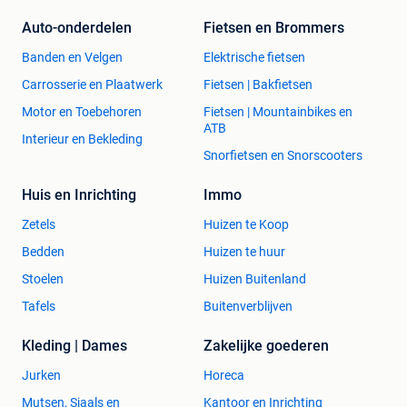
Auto-onderdelen
Fietsen en Brommers
Banden en Velgen
Elektrische fietsen
Carrosserie en Plaatwerk
Fietsen | Bakfietsen
Motor en Toebehoren
Fietsen | Mountainbikes en
ATB
Interieur en Bekleding
Snorfietsen en Snorscooters
Huis en Inrichting
Immo
Zetels
Huizen te Koop
Bedden
Huizen te huur
Stoelen
Huizen Buitenland
Tafels
Buitenverblijven
Kleding | Dames
Zakelijke goederen
Jurken
Horeca
Mutsen, Sjaals en
Kantoor en Inrichting