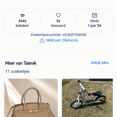
444x
5x
Sinds
bekeken
bewaard
1 jun '26
Zoekertjesnummer: m2405794096
Meld aan 2dehands
Bekijk alles
Meer van Tatevik
11 zoekertjes