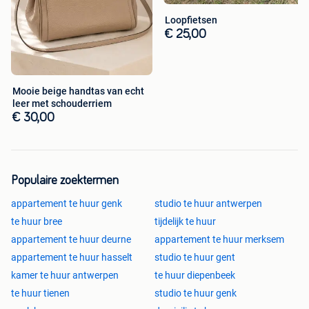
Loopfietsen
€ 25,00
Mooie beige handtas van echt
leer met schouderriem
€ 30,00
Populaire zoektermen
appartement te huur genk
studio te huur antwerpen
te huur bree
tijdelijk te huur
appartement te huur deurne
appartement te huur merksem
appartement te huur hasselt
studio te huur gent
kamer te huur antwerpen
te huur diepenbeek
te huur tienen
studio te huur genk