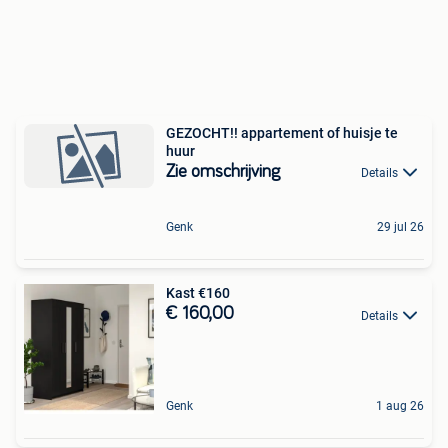
GEZOCHT!! appartement of huisje te
huur
Zie omschrijving
Details
Genk
29 jul 26
Kast €160
€ 160,00
Details
Genk
1 aug 26