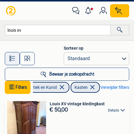
Antiek | Meubels | Kasten
Sorteer op
Alle afstanden…
Bewaar je zoekopdracht
Filters
Antiek en Kunst
Kasten
Verwijder filters
Louis XV vintage kledingkast
€ 50,00
Details