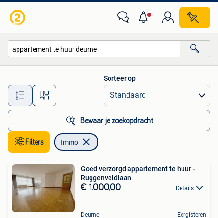
Immo
Sorteer op
Alle afstanden…
Bewaar je zoekopdracht
Filters
Immo
Goed verzorgd appartement te huur -
Ruggenveldlaan
€ 1.000,00
Details
Deurne
Eergisteren