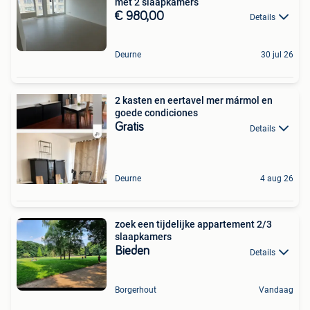
met 2 slaapkamers
€ 980,00
Details
Deurne
30 jul 26
2 kasten en eertavel mer mármol en
goede condiciones
Gratis
Details
Deurne
4 aug 26
zoek een tijdelijke appartement 2/3
slaapkamers
Bieden
Details
Borgerhout
Vandaag