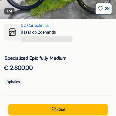
28
1
/
4
DC Cartechnics
8 jaar op 2dehands
...
Specialized Epic fully Medium
€ 2.800,00
Ophalen
Chat