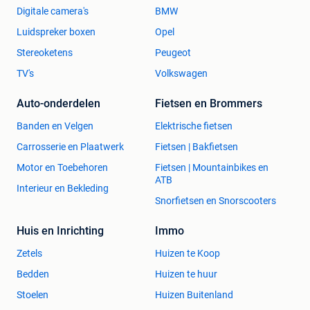
Digitale camera's
BMW
Luidspreker boxen
Opel
Stereoketens
Peugeot
TV's
Volkswagen
Auto-onderdelen
Fietsen en Brommers
Banden en Velgen
Elektrische fietsen
Carrosserie en Plaatwerk
Fietsen | Bakfietsen
Motor en Toebehoren
Fietsen | Mountainbikes en
ATB
Interieur en Bekleding
Snorfietsen en Snorscooters
Huis en Inrichting
Immo
Zetels
Huizen te Koop
Bedden
Huizen te huur
Stoelen
Huizen Buitenland