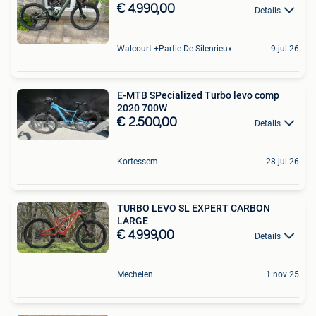
€ 4.990,00
Details
Walcourt +Partie De Silenrieux
9 jul 26
E-MTB SPecialized Turbo levo comp
2020 700W
€ 2.500,00
Details
Kortessem
28 jul 26
TURBO LEVO SL EXPERT CARBON
LARGE
€ 4.999,00
Details
Mechelen
1 nov 25