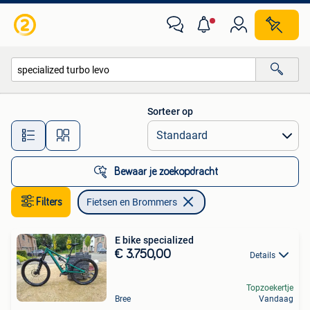
Fietsen en Brommers
Sorteer op
Alle afstanden…
Bewaar je zoekopdracht
Filters
Fietsen en Brommers
E bike specialized
€ 3.750,00
Details
Topzoekertje
Bree
Vandaag