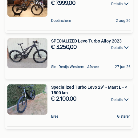
€ 7.999,00
Details
Doetinchem
2 aug 26
SPECIALIZED Levo Turbo Alloy 2023
€ 3.250,00
Details
Sint-Denijs-Westrem - Afsnee
27 jun 26
Specialized Turbo Levo 29" - Maat L - <
1500 km
€ 2.100,00
Details
Bree
Gisteren