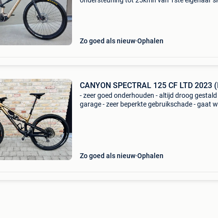
ondersteuning tot 25kmh van 1ste eigenaar s
paar keer gebruikt als nieuw shimano sp6 rs
middenmotor powertube 540wh dropperpost 
vork vering in
Zo goed als nieuw
Ophalen
CANYON SPECTRAL 125 CF LTD 2023 (
- zeer goed onderhouden - altijd droog gestald 
garage - zeer beperkte gebruikschade - gaat 
wegens te weinig gebruikt - amper mee gerede
kleur: 4 seasons - voorvork: rock shox pike ult
f
Zo goed als nieuw
Ophalen