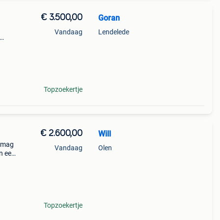
€ 3.500,00
Goran
Vandaag
Lendelede
Topzoekertje
€ 2.600,00
Will
m mag
Vandaag
Olen
en een
el
tc.
Topzoekertje