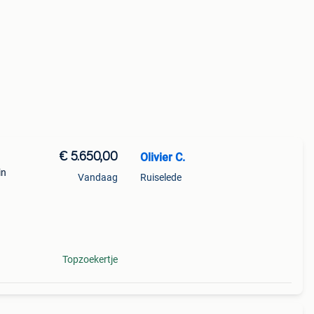
€ 5.650,00
Olivier C.
in
Vandaag
Ruiselede
t
 jaar
Topzoekertje