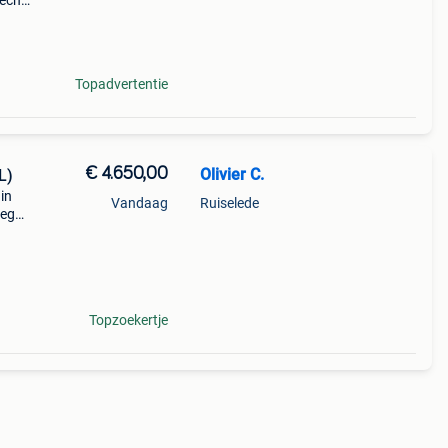
lechts
voor
Topadvertentie
€ 4.650,00
Olivier C.
L)
in
Vandaag
Ruiselede
weg
n -
imate
Topzoekertje