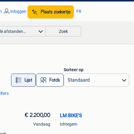
n
Inloggen
FR
Plaats zoekertje
lle afstanden…
Zoek
Sorteer op
Lijst
Foto’s
ilters
€ 2.200,00
LM BIKE'S
Vandaag
Ichtegem
0