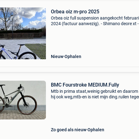
Orbea oiz m-pro 2025
Orbea oiz full suspension aangekocht februari
2024 (factuur aanwezig). - Shimano deore xt -
dropper (verbeterde versie) - 4iii powermeter -
tubeless - caebon wielen - framemaat l, ikzelf
1.75Meter de
Nieuw
Ophalen
BMC Fourstroke MEDIUM.Fully
Mtb in prima staat,weinig gebruikt en daaro
hij ook weg,mtb-en is niet mijn ding.ruilen teg
gravelfiets m54,of m kan voor mij.ook eventue
andere ruil voorstellen welkom (motor-gitaar e
Zo goed als nieuw
Ophalen