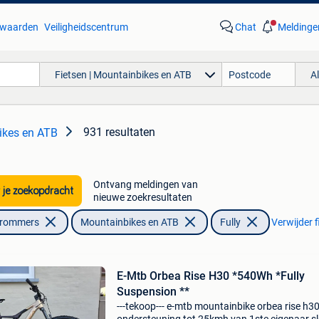
waarden
Veiligheidscentrum
Chat
Meldinge
Fietsen | Mountainbikes en ATB
A
931 resultaten
ikes en ATB
Ontvang meldingen van
 je zoekopdracht
nieuwe zoekresultaten
Brommers
Mountainbikes en ATB
Fully
Verwijder f
E-Mtb Orbea Rise H30 *540Wh *Fully
Suspension **
---tekoop--- e-mtb mountainbike orbea rise h3