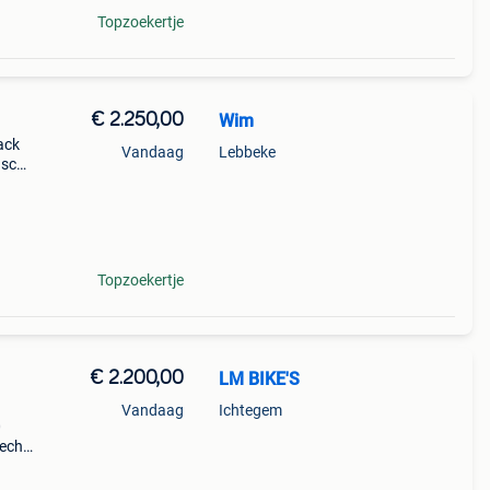
Topzoekertje
€ 2.250,00
Wim
ack
Vandaag
Lebbeke
 sc
dps
Topzoekertje
€ 2.200,00
LM BIKE'S
Vandaag
Ichtegem
0
lechts
voor