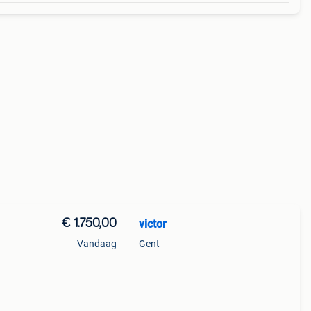
€ 1.750,00
victor
Vandaag
Gent
e heb
em