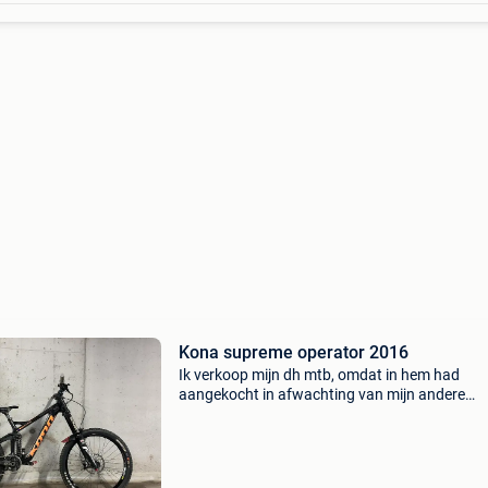
Kona supreme operator 2016
Ik verkoop mijn dh mtb, omdat in hem had
aangekocht in afwachting van mijn andere
mountainbike. Nu ik mijn andere mountainbik
zit deze mtb veel te veel stil en is het tijd om h
weg te doen. Dez