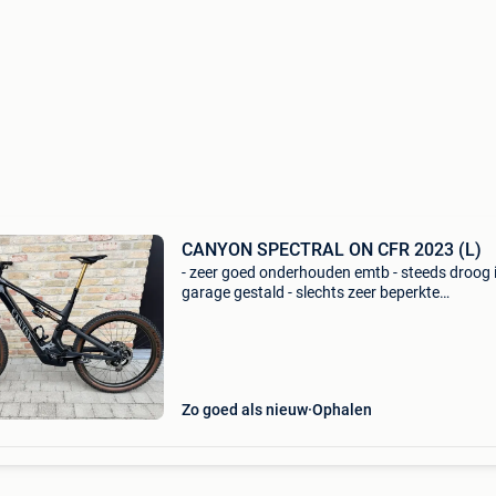
CANYON SPECTRAL ON CFR 2023 (L)
- zeer goed onderhouden emtb - steeds droog 
garage gestald - slechts zeer beperkte
gebruikschade - gaat weg wegens zeer beperk
gebruik - enkel 1.065Km op de teller - laatste 2
amper gebruikt
Zo goed als nieuw
Ophalen