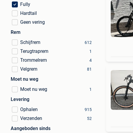
Fully
Hardtail
Geen vering
Rem
Schijfrem
612
Terugtraprem
1
Trommelrem
4
Velgrem
81
Moet nu weg
Moet nu weg
1
Levering
Ophalen
915
Verzenden
52
Aangeboden sinds