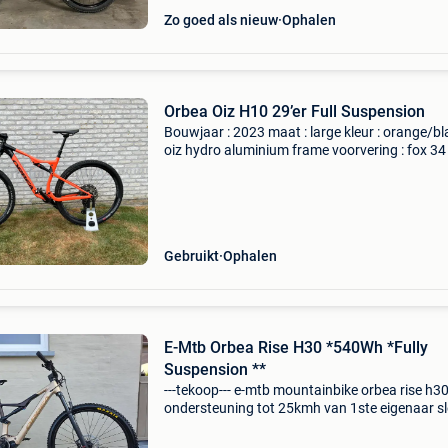
Zo goed als nieuw
Ophalen
Orbea Oiz H10 29’er Full Suspension
Bouwjaar : 2023 maat : large kleur : orange/bl
oiz hydro aluminium frame voorvering : fox 34
performance 120 fork achtervering: fox i-line 
performance rear shock shimano xt groupset
shimano
Gebruikt
Ophalen
E-Mtb Orbea Rise H30 *540Wh *Fully
Suspension **
---tekoop--- e-mtb mountainbike orbea rise h3
ondersteuning tot 25kmh van 1ste eigenaar s
paar keer gebruikt als nieuw shimano sp6 rs
middenmotor powertube 540wh dropperpost 