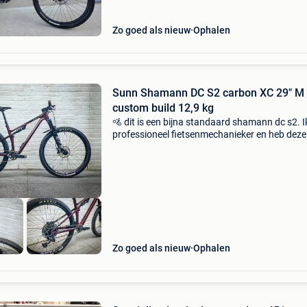
vork vering in
Zo goed als nieuw
Ophalen
Sunn Shamann DC S2 carbon XC 29" M |
custom build 12,9 kg
🚵 dit is een bijna standaard shamann dc s2. I
professioneel fietsenmechanieker en heb deze 
met een andere afmontage enkele maanden
gebruikt als mijn eigen down-country bike: vee
originele
Zo goed als nieuw
Ophalen