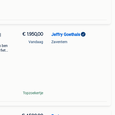
€ 1.950,00
Jeffry Goethals
Vandaag
Zaventem
k ben
fiets
l
Topzoekertje