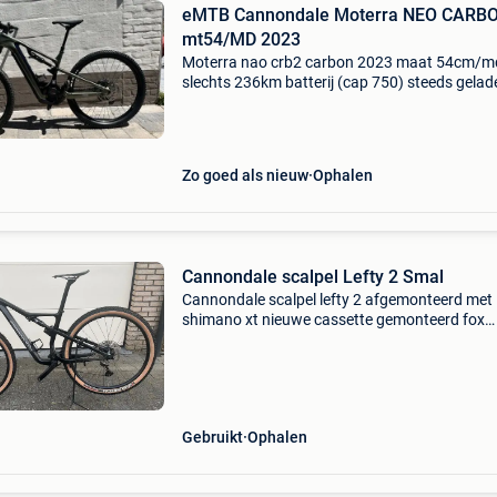
eMTB Cannondale Moterra NEO CARB
mt54/MD 2023
Moterra nao crb2 carbon 2023 maat 54cm/m
slechts 236km batterij (cap 750) steeds gelad
gehoudendroppershimano xt12spd xt8000
pedalengetunedrecent volledig onderhoud ge
bij niels albertkleine opp
Zo goed als nieuw
Ophalen
Cannondale scalpel Lefty 2 Smal
Cannondale scalpel lefty 2 afgemonteerd met
shimano xt nieuwe cassette gemonteerd fox
achterdemper cannondale hollowgram velgen
maat s technisch volledig in orde alu lefty, teg
meerprijs kan er een
Gebruikt
Ophalen