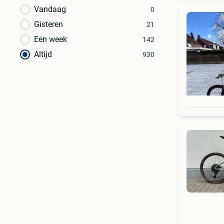
Vandaag
0
Gisteren
21
Een week
142
Altijd
930