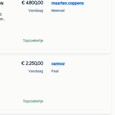
€ 4.800,00
maarten.coppens
ON
Vandaag
Meensel
d
en
had
Topzoekertje
€ 2.250,00
cannoz
Vandaag
Paal
en
Topzoekertje