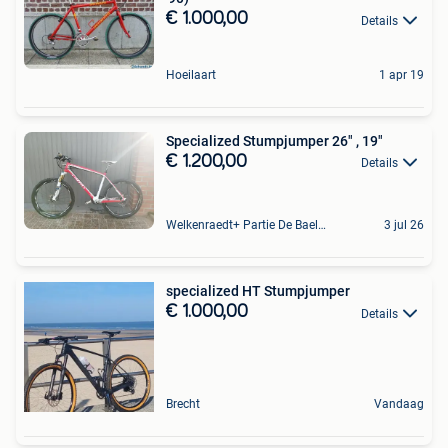
€ 1.000,00
Details
Hoeilaart
1 apr 19
Specialized Stumpjumper 26" , 19"
€ 1.200,00
Details
Welkenraedt+ Partie De Baelen
3 jul 26
specialized HT Stumpjumper
€ 1.000,00
Details
Brecht
Vandaag