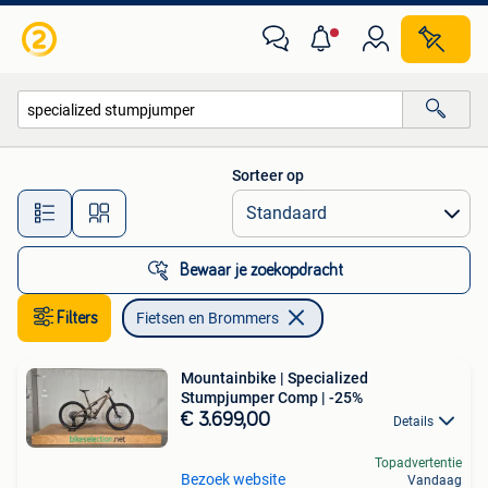
Fietsen en Brommers
Sorteer op
Alle afstanden…
Bewaar je zoekopdracht
Filters
Fietsen en Brommers
Mountainbike | Specialized
Stumpjumper Comp | -25%
€ 3.699,00
Details
Topadvertentie
Bezoek website
Vandaag