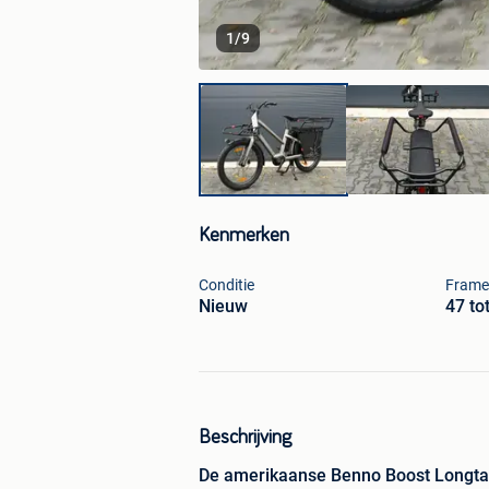
1
/
9
Kenmerken
Conditie
Frame
Nieuw
47 to
Beschrijving
De amerikaanse Benno Boost Longtail 