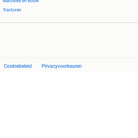
Machines en Bouw
Tractoren
Cookiebeleid
Privacyvoorkeuren
 ontbrekende functionaliteiten op deze site.