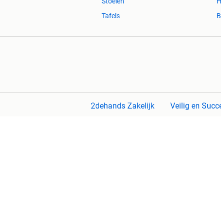
Stoelen
H
Tafels
B
2dehands Zakelijk
Veilig en Succ
2dehands is niet aansprakelijk voor (gevolg