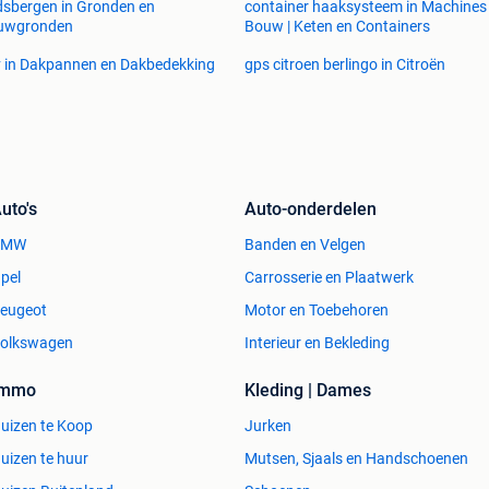
sbergen in Gronden en
container haaksysteem in Machines
uwgronden
Bouw | Keten en Containers
 in Dakpannen en Dakbedekking
gps citroen berlingo in Citroën
uto's
Auto-onderdelen
BMW
Banden en Velgen
pel
Carrosserie en Plaatwerk
eugeot
Motor en Toebehoren
olkswagen
Interieur en Bekleding
Immo
Kleding | Dames
uizen te Koop
Jurken
uizen te huur
Mutsen, Sjaals en Handschoenen