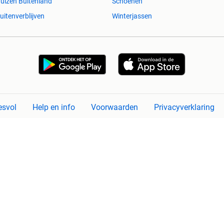
uizen Buitenland
Schoenen
uitenverblijven
Winterjassen
esvol
Help en info
Voorwaarden
Privacyverklaring
Over 2dehands
Adevinta
Sitemap
)schade die voortkomt uit het gebruik van deze site, dan wel uit fouten of
Copyright © 2026 Marktplaats B.V. Alle rechten voorbehouden.
een
onderneming