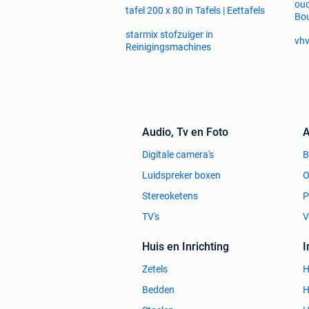
oud
tafel 200 x 80 in Tafels | Eettafels
Bo
starmix stofzuiger in
vhv
Reinigingsmachines
Audio, Tv en Foto
A
Digitale camera's
Luidspreker boxen
O
Stereoketens
P
TV's
V
Huis en Inrichting
Zetels
H
Bedden
H