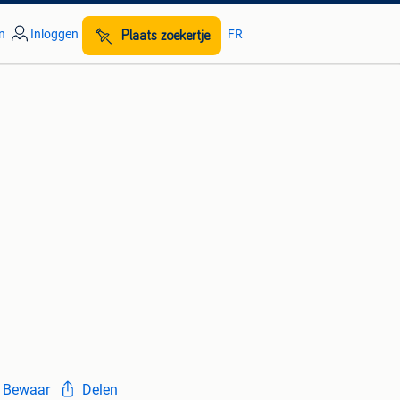
n
Inloggen
FR
Plaats zoekertje
Bewaar
Delen