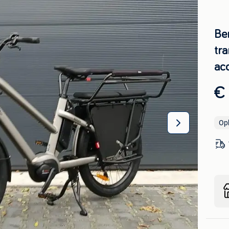
Be
tra
ac
€
Op