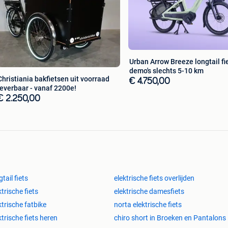
een blijven doen terwijl de monteur uw bakfiets
lefonisch contact opnemen op +31-6-15280247. Wij zijn
Urban Arrow Breeze longtail fie
demo's slechts 5-10 km
Christiania bakfietsen uit voorraad
€ 4.750,00
leverbaar - vanaf 2200e!
€ 2.250,00
ecialist.nl
gtail fiets
elektrische fiets overlijden
ktrische fiets
elektrische damesfiets
ktrische fatbike
norta elektrische fiets
ktrische fiets heren
chiro short in Broeken en Pantalons