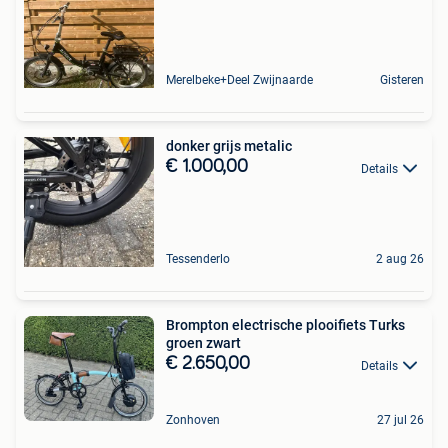
Merelbeke+Deel Zwijnaarde
Gisteren
donker grijs metalic
€ 1.000,00
Details
Tessenderlo
2 aug 26
Brompton electrische plooifiets Turks
groen zwart
€ 2.650,00
Details
Zonhoven
27 jul 26