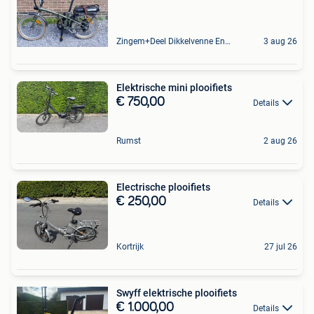
Zingem+Deel Dikkelvenne En Nederzwalm-Hermelgem
3 aug 26
Elektrische mini plooifiets
€ 750,00
Details
Rumst
2 aug 26
Electrische plooifiets
€ 250,00
Details
Kortrijk
27 jul 26
Swyff elektrische plooifiets
€ 1.000,00
Details