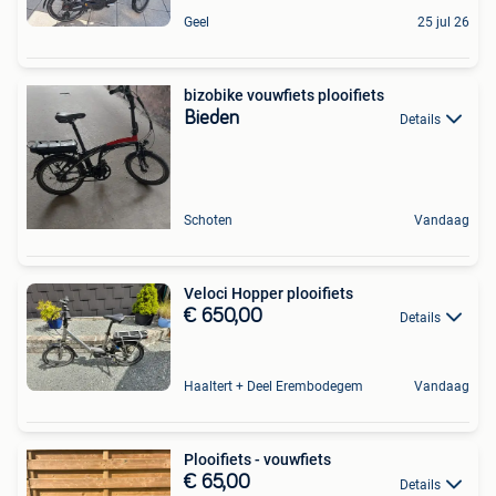
Geel
25 jul 26
bizobike vouwfiets plooifiets
Bieden
Details
Schoten
Vandaag
Veloci Hopper plooifiets
€ 650,00
Details
Haaltert + Deel Erembodegem
Vandaag
Plooifiets - vouwfiets
€ 65,00
Details