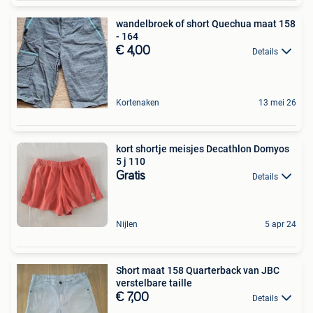
wandelbroek of short Quechua maat 158
- 164
€ 4,00
Details
Kortenaken
13 mei 26
kort shortje meisjes Decathlon Domyos
5 j 110
Gratis
Details
Nijlen
5 apr 24
Short maat 158 Quarterback van JBC
verstelbare taille
€ 7,00
Details