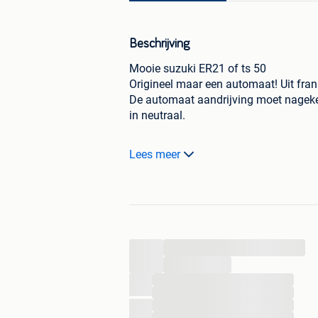
Beschrijving
Mooie suzuki ER21 of ts 50
Origineel maar een automaat! Uit frank
De automaat aandrijving moet nagekek
in neutraal.
Verder goed inorde en mooi projectje
Lees meer
...
...
...
...
...