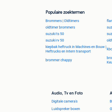
Populaire zoektermen
Brommers | Oldtimers
fla
oldtimer brommers
suz
suzuki ts 50
suz
suzuki rv 50
old
kiepbak heftruck in Machines en Bouw |
kbc
Heftrucks en Intern transport
bro
brommer chappy
Ke
Audio, Tv en Foto
A
Digitale camera's
Luidspreker boxen
O