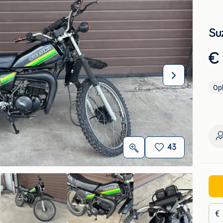
Su
€
Op
43
€