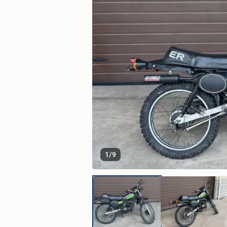
1
/
9