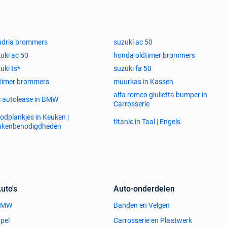
ndria brommers
suzuki ac 50
uki ac 50
honda oldtimer brommers
uki ts*
suzuki fa 50
timer brommers
muurkas in Kassen
alfa romeo giulietta bumper in
 autolease in BMW
Carrosserie
odplankjes in Keuken |
titanic in Taal | Engels
ukenbenodigdheden
uto's
Auto-onderdelen
BMW
Banden en Velgen
pel
Carrosserie en Plaatwerk