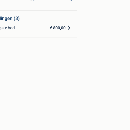
dingen (3)
gste bod
€ 800,00