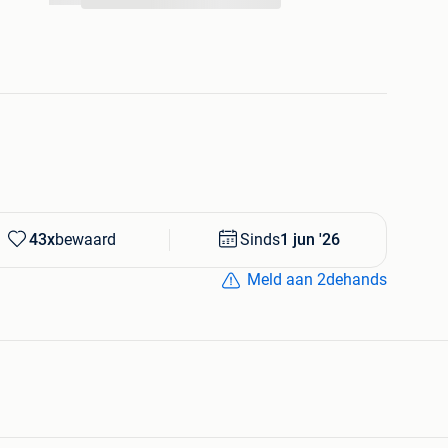
...
43x
bewaard
Sinds
1 jun '26
Meld aan 2dehands