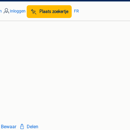
n
Inloggen
FR
Plaats zoekertje
Bewaar
Delen