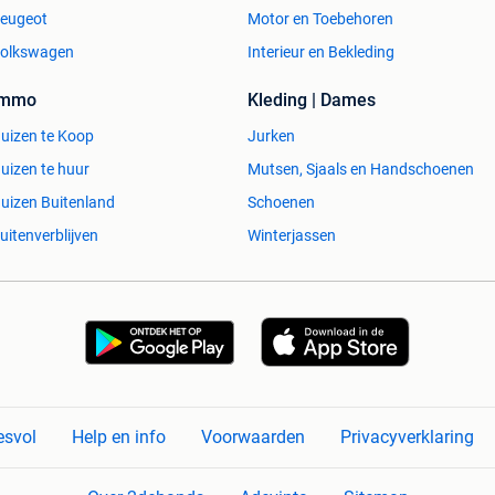
eugeot
Motor en Toebehoren
olkswagen
Interieur en Bekleding
Immo
Kleding | Dames
uizen te Koop
Jurken
uizen te huur
Mutsen, Sjaals en Handschoenen
uizen Buitenland
Schoenen
uitenverblijven
Winterjassen
esvol
Help en info
Voorwaarden
Privacyverklaring