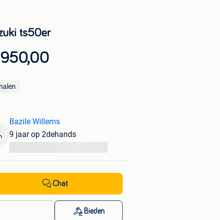
zuki ts50er
 950,00
halen
Bazile Willems
9 jaar op 2dehands
...
Chat
Bieden