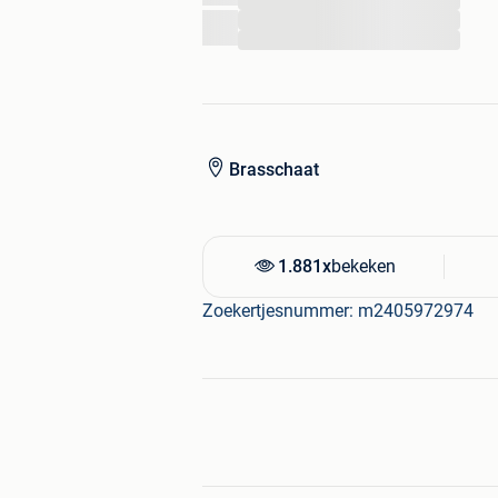
...
...
...
Brasschaat
1.881x
bekeken
Zoekertjesnummer: m2405972974