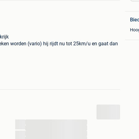
Bie
Hoo
rijk
en worden (vario) hij rijdt nu tot 25km/u en gaat dan
...
...
...