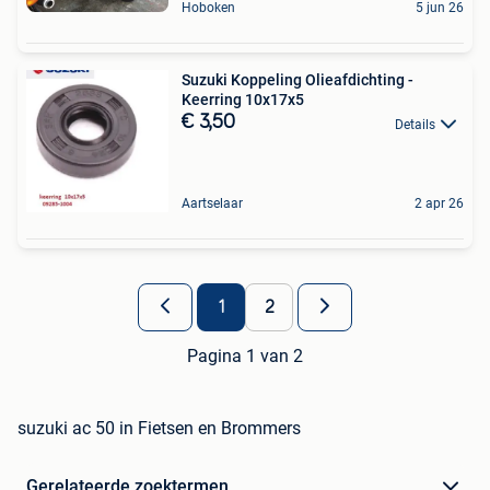
Hoboken
5 jun 26
Suzuki Koppeling Olieafdichting -
Keerring 10x17x5
€ 3,50
Details
Aartselaar
2 apr 26
1
2
Pagina 1 van 2
suzuki ac 50 in Fietsen en Brommers
Gerelateerde zoektermen