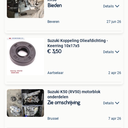
Bieden
Details
Beveren
27 jun 26
Suzuki Koppeling Olieafdichting -
Keerring 10x17x5
€ 3,50
Details
Aartselaar
2 apr 26
Suzuki K50 (RV50) motorblok
onderdelen
Zie omschrijving
Details
Brussel
7 apr 26