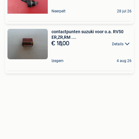
Neerpelt
28 jul 26
contactpunten suzuki voor o.a. RV50
ER,ZR,RM ....
€ 18,00
Details
Izegem
4 aug 26