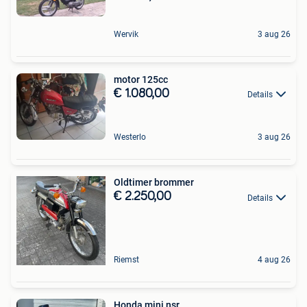
Wervik
3 aug 26
motor 125cc
€ 1.080,00
Details
Westerlo
3 aug 26
Oldtimer brommer
€ 2.250,00
Details
Riemst
4 aug 26
Honda mini nsr