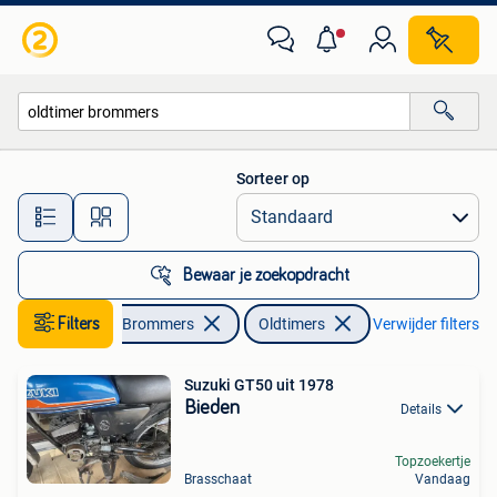
Brommers | Oldtimers
Sorteer op
Alle afstanden…
Bewaar je zoekopdracht
Fietsen en Brommers
Filters
Oldtimers
Verwijder filters
Suzuki GT50 uit 1978
Bieden
Details
Topzoekertje
Brasschaat
Vandaag