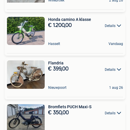
Willebroek
2 aug 26
Honda camino A klasse
€ 1.200,00
Details
Hasselt
Vandaag
Flandria
€ 399,00
Details
Nieuwpoort
1 aug 26
Bromfiets PUCH Maxi-S
€ 350,00
Details