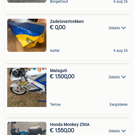
Borgerhout
4 aug 26
Zadelovertrekken
€ 0,00
Details
Aalter
4 aug 26
Malaguti
€ 1.500,00
Details
Temse
Eergisteren
Honda Monkey Z50A
€ 1.550,00
Details