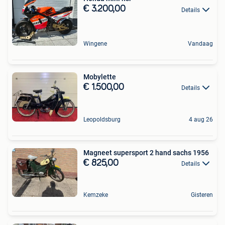
€ 3.200,00
Details
Wingene
Vandaag
Mobylette
€ 1.500,00
Details
Leopoldsburg
4 aug 26
Magneet supersport 2 hand sachs 1956
€ 825,00
Details
Kemzeke
Gisteren