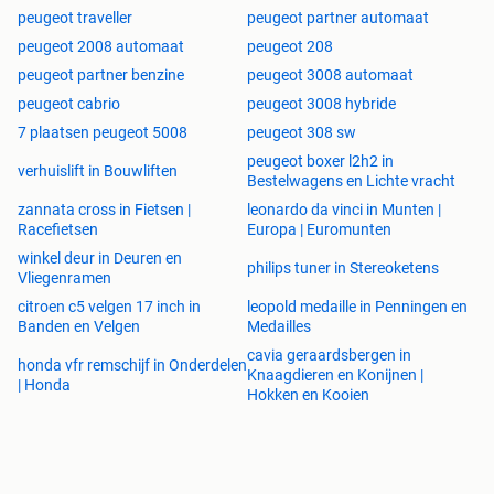
peugeot traveller
peugeot partner automaat
peugeot 2008 automaat
peugeot 208
peugeot partner benzine
peugeot 3008 automaat
peugeot cabrio
peugeot 3008 hybride
7 plaatsen peugeot 5008
peugeot 308 sw
peugeot boxer l2h2 in
verhuislift in Bouwliften
Bestelwagens en Lichte vracht
zannata cross in Fietsen |
leonardo da vinci in Munten |
Racefietsen
Europa | Euromunten
winkel deur in Deuren en
philips tuner in Stereoketens
Vliegenramen
citroen c5 velgen 17 inch in
leopold medaille in Penningen en
Banden en Velgen
Medailles
cavia geraardsbergen in
honda vfr remschijf in Onderdelen
Knaagdieren en Konijnen |
| Honda
Hokken en Kooien