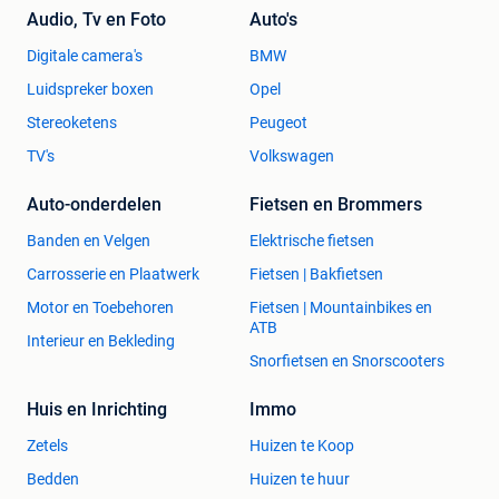
Audio, Tv en Foto
Auto's
Digitale camera's
BMW
Luidspreker boxen
Opel
Stereoketens
Peugeot
TV's
Volkswagen
Auto-onderdelen
Fietsen en Brommers
Banden en Velgen
Elektrische fietsen
Carrosserie en Plaatwerk
Fietsen | Bakfietsen
Motor en Toebehoren
Fietsen | Mountainbikes en
ATB
Interieur en Bekleding
Snorfietsen en Snorscooters
Huis en Inrichting
Immo
Zetels
Huizen te Koop
Bedden
Huizen te huur