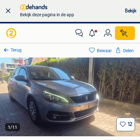
Bekijk
Bekijk deze pagina in de app
Terug
Bewaar
Delen
12
1
/
11