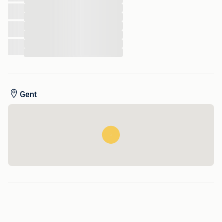
...
...
...
...
...
...
Gent