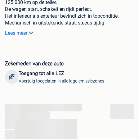
125.000 km op de teller.
De wagen start, schakelt en rijdt perfect.
Het interieur als exterieur bevindt zich in topconditie.
Mechanisch in uitstekende staat, steeds tijdig
onderhouden!
Lees meer
Onbeperkt toegelaten in alle LEZ-ZONES (benzine euro 6b)!
Dit voertuig is zeer laag in taks & verzekering!
Zo meeneemprijs.
Zekerheden van deze auto
Kan eventueel gekeurd worden voor verkoop (prijs te
Toegang tot alle LEZ
bespreken).
Voertuig toegelaten in alle lage-emissiezones
...
...
...
...
...
...