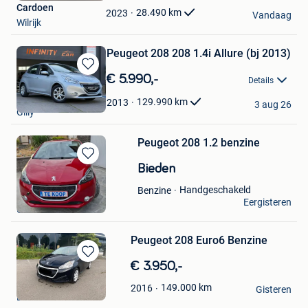
Cardoen
Favorieten
28.490
km
2023
Vandaag
Wilrijk
Peugeot 208 208 1.4i Allure (bj 2013)
Bewaren
€ 5.990,-
Details
in
INFINITY CAR
Mijn
129.990
km
2013
3 aug 26
Gilly
Favorieten
Peugeot 208 1.2 benzine
Bewaren
Bieden
in
Handgeschakeld
Benzine
Mijn
Pipa
Eergisteren
Favorieten
Galmaarden
Peugeot 208 Euro6 Benzine
Bewaren
€ 3.950,-
in
Garage Nb
149.000
km
2016
Mijn
Gisteren
Boom
Favorieten