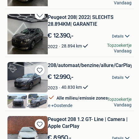
Vandaag
Brugge
Peugeot 208| 2022| SLECHTS
Bewaren
28.894KM| GARANTIE
in
Mijn
€ 12.390,-
Details
Favorieten
DD Motors BV
Topzoekertje
28.894
km
2022
Vandaag
Brugge
208/automaat/benzine/allure/CarPlay/s
Bewaren
€ 12.990,-
Details
in
Mijn
40.830
km
2023
Favorieten
Alle milieu/emissie zones
borsellino car
Topzoekertje
Vandaag
Oostende Zandvoorde +Oostende
Peugeot 208 1.2 GT- Line | Camera |
Apple CarPlay
Bewaren
in
€ 8.950,-
Details