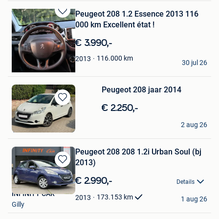
Peugeot 208 1.2 Essence 2013 116
Bewaren
000 km Excellent état !
in
Mijn
€ 3.990,-
Favorieten
jean
116.000
km
2013
30 jul 26
Charleroi
Peugeot 208 jaar 2014
Bewaren
€ 2.250,-
in
giuseppe
Mijn
2 aug 26
Verviers
Favorieten
Peugeot 208 208 1.2i Urban Soul (bj
2013)
Bewaren
in
€ 2.990,-
Details
Mijn
INFINITY CAR
Favorieten
173.153
km
2013
1 aug 26
Gilly