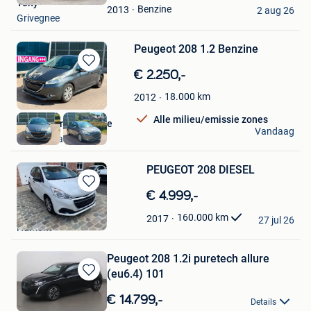
Tony
Favorieten
Benzine
2013
2 aug 26
Grivegnee
Peugeot 208 1.2 Benzine
Bewaren
€ 2.250,-
in
18.000
km
2012
Mijn
Favorieten
Alle milieu/emissie zones
Steven van den bosse
Vandaag
Sint-Niklaas
PEUGEOT 208 DIESEL
Bewaren
€ 4.999,-
in
Patrick
160.000
km
2017
Mijn
27 jul 26
Hamont
Favorieten
Peugeot 208 1.2i puretech allure
(eu6.4) 101
Bewaren
in
€ 14.799,-
Details
Mijn