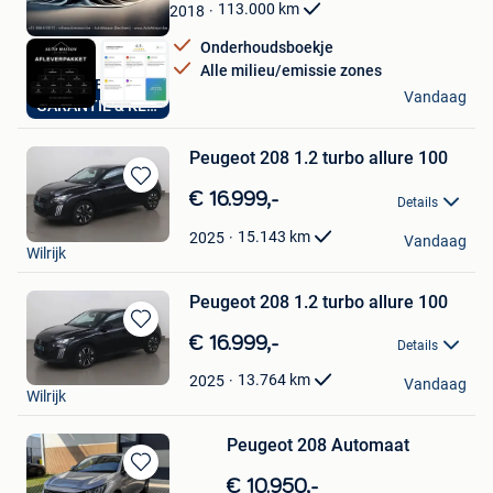
Favorieten
113.000
km
2018
Onderhoudsboekje
Alle milieu/emissie zones
AutoHuis Berchem
Vandaag
GARANTIE & KEURING
Berchem
Peugeot 208 1.2 turbo allure 100
Bewaren
€ 16.999,-
Details
in
Cardoen
Mijn
15.143
km
2025
Vandaag
Wilrijk
Favorieten
Peugeot 208 1.2 turbo allure 100
Bewaren
€ 16.999,-
Details
in
Cardoen
Mijn
13.764
km
2025
Vandaag
Wilrijk
Favorieten
Peugeot 208 Automaat
Bewaren
€ 10.950,-