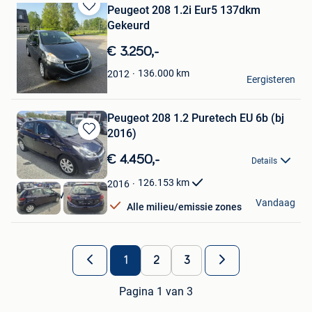
Peugeot 208 1.2i Eur5 137dkm
Bewaren
Gekeurd
in
Mijn
€ 3.250,-
Favorieten
roelants stefan
136.000
km
2012
Eergisteren
Neerpelt
Peugeot 208 1.2 Puretech EU 6b (bj
2016)
Bewaren
in
€ 4.450,-
Details
Mijn
Favorieten
126.153
km
2016
Brussels Motors
Vandaag
Alle milieu/emissie zones
Tubize
1
2
3
Pagina 1 van 3