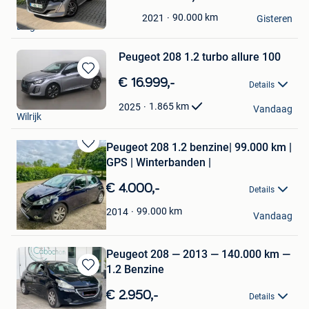
in
E.m.Cars
90.000
km
2021
Mijn
Gisteren
Diegem
Favorieten
Peugeot 208 1.2 turbo allure 100
Bewaren
€ 16.999,-
Details
in
Cardoen
Mijn
1.865
km
2025
Vandaag
Wilrijk
Favorieten
Peugeot 208 1.2 benzine| 99.000 km |
Bewaren
GPS | Winterbanden |
in
Mijn
€ 4.000,-
Details
Favorieten
Ste Dro
99.000
km
2014
Vandaag
Ninove
Peugeot 208 — 2013 — 140.000 km —
1.2 Benzine
Bewaren
in
€ 2.950,-
Details
Mijn