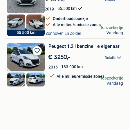
Mijn
Favorieten
55.500
km
2019
Onderhoudsboekje
Alle milieu/emissie zones
BGZ Cars
Topzoekertje
55 500 km
Vandaag
Houthalen+ Deel Van Zonhoven En Zolder
Peugeot 1.2 i benzine 1e eigenaar
Bewaren
€ 3.250,-
Details
in
Mijn
183.000
km
2016
Favorieten
Alle milieu/emissie zones
yourscar
Topzoekertje
Vandaag
Ransart