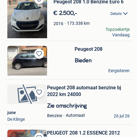
Peugeot 208 1.0 Benzine Euro 6
Bewaren
in
€ 2.500,-
Details
Mijn
Favorieten
173.338
km
2016
Hamza
Topzoekertje
Vandaag
Wilrijk
Peugeot 208
Bewaren
Bieden
in
R
Mijn
Eergisteren
Sint-Jans-Molenbeek
Favorieten
Peugeot 208 automaat benzine bj
2022 km 24000
Bewaren
in
Zie omschrijving
Mijn
june
Favorieten
Automaat
Benzine
26 jul 26
De Klinge
PEUGEOT 208 1.2 ESSENCE 2012