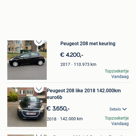
Peugeot 208 met keuring
Bewaren
in
€ 4.200,-
Mijn
Favorieten
110.973
km
2017
Yaqoub Zobair
Topzoekertje
Vandaag
Eeklo
Peugeot 208 like 2018 142.000km
Bewaren
euro6b
in
Mijn
€ 3.650,-
Details
Favorieten
Robert
Topzoekertje
142.000
km
2018
Vandaag
Borgerhout