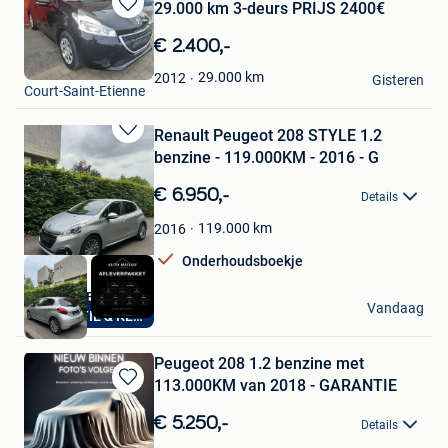
29.000 km 3-deurs PRIJS 2400€
Bewaren
in
€ 2.400,-
Mijn
Joëlle
Favorieten
29.000
km
2012
Gisteren
Court-Saint-Etienne
Renault Peugeot 208 STYLE 1.2
Bewaren
benzine - 119.000KM - 2016 - G
in
Mijn
€ 6.950,-
Details
Favorieten
119.000
km
2016
Onderhoudsboekje
AutoHuis Berchem
Vandaag
GARANTIE & KEURING
Berchem
Peugeot 208 1.2 benzine met
113.000KM van 2018 - GARANTIE
Bewaren
in
€ 5.250,-
Details
Mijn